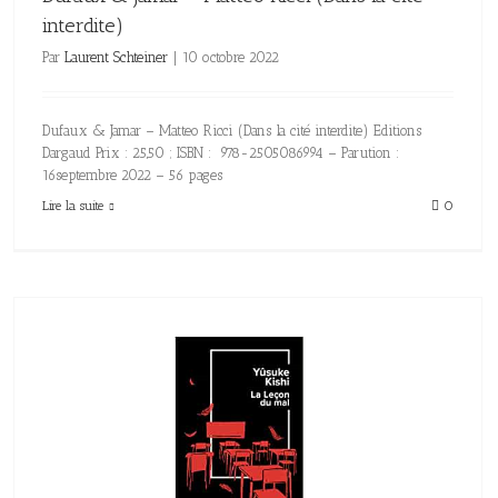
interdite)
Par
Laurent Schteiner
|
10 octobre 2022
Dufaux & Jamar – Matteo Ricci (Dans la cité interdite) Editions
Dargaud Prix : 25,50 ; ISBN : 978-2505086994 – Parution :
16septembre 2022 – 56 pages
Lire la suite
0