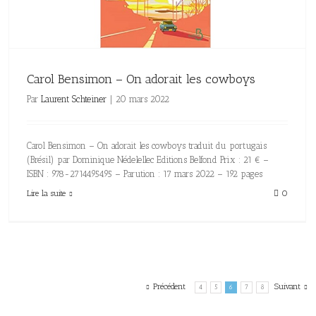
Carol Bensimon – On adorait les cowboys
Par
Laurent Schteiner
|
20 mars 2022
Carol Bensimon – On adorait les cowboys traduit du portugais
(Brésil) par Dominique Nédelellec Editions Belfond Prix : 21 € –
ISBN : 978-2714495495 – Parution : 17 mars 2022 – 192 pages
Lire la suite
0
Précédent
Suivant
4
5
6
7
8