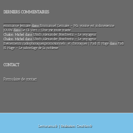
DERNIERS COMMENTAIRES
emmanue lemaire
dans
Emmanuel Lemaire – Ma voisine est indonésienne
JOUIN
dans
Le Cil Vert – Une vie toute tracée
Chalon Michel
dans
Ulrich Alexander Boschwitz – Le voyageur
Chalon Michel
dans
Ulrich Alexander Boschwitz – Le voyageur
Evénements radiophoniques,promotionnels… et chroniques | Fadi El Hage
dans
Fadi
El Hage – Le sabordage de la noblesse
CONTACT
Formulaire de contact
Lecturama.fr | Réalisation CreaNico.fr