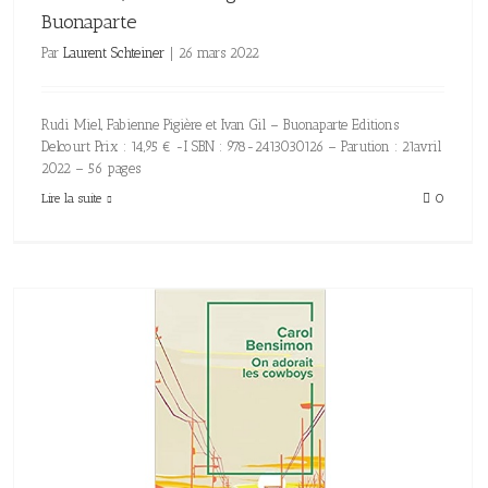
Buonaparte
Par
Laurent Schteiner
|
26 mars 2022
Rudi Miel, Fabienne Pigière et Ivan Gil – Buonaparte Editions
Delcourt Prix : 14,95 € -I SBN : 978-2413030126 – Parution : 21avril
2022 – 56 pages
Lire la suite
0