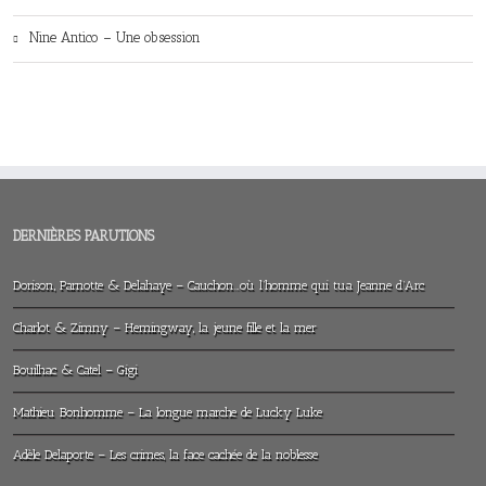
Nine Antico – Une obsession
DERNIÈRES PARUTIONS
Dorison, Parnotte & Delahaye – Cauchon…où l’homme qui tua Jeanne d’Arc
Charlot & Zimny – Hemingway, la jeune fille et la mer
Bouilhac & Catel – Gigi
Mathieu Bonhomme – La longue marche de Lucky Luke
Adèle Delaporte – Les crimes, la face cachée de la noblesse