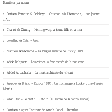
Dernières parutions
Dorison, Parnotte & Delahaye – Cauchon…où l’homme qui tua Jeanne
d’Arc
Charlot & Zimny – Hemingway, la jeune fille et la mer
Bouilhac & Catel – Gigi
Mathieu Bonhomme – La longue marche de Lucky Luke
Adèle Delaporte – Les crimes, la face cachée de la noblesse
Abdel Aouacheria – La mort, architecte du vivant
Appolo & Brüno – Dakota 1880 : Un hommage à Lucky Luke d’après
Morris
Johan Sfar – Le chat du Rabbin (13. l’arbre de la connaissance)
Louison d’après l’oeuvre de Arnold Lobel – Porculus