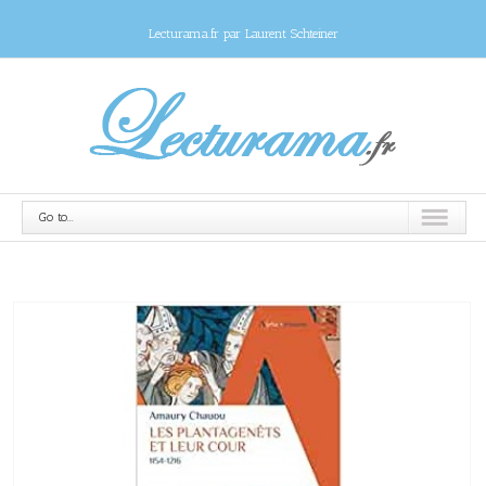
Lecturama.fr par Laurent Schteiner
Go to...