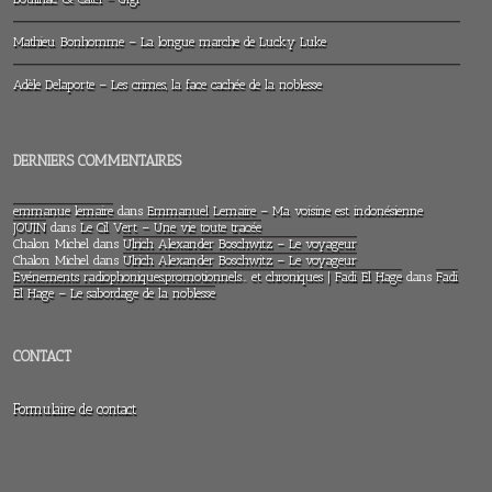
Mathieu Bonhomme – La longue marche de Lucky Luke
Adèle Delaporte – Les crimes, la face cachée de la noblesse
DERNIERS COMMENTAIRES
emmanue lemaire
dans
Emmanuel Lemaire – Ma voisine est indonésienne
JOUIN
dans
Le Cil Vert – Une vie toute tracée
Chalon Michel
dans
Ulrich Alexander Boschwitz – Le voyageur
Chalon Michel
dans
Ulrich Alexander Boschwitz – Le voyageur
Evénements radiophoniques,promotionnels… et chroniques | Fadi El Hage
dans
Fadi
El Hage – Le sabordage de la noblesse
CONTACT
Formulaire de contact