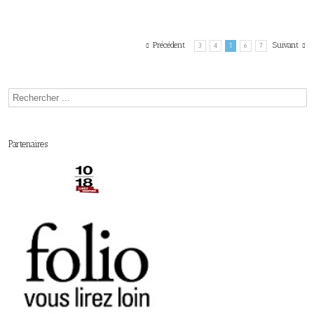
Précédent
Suivant
3
4
5
6
7
Partenaires