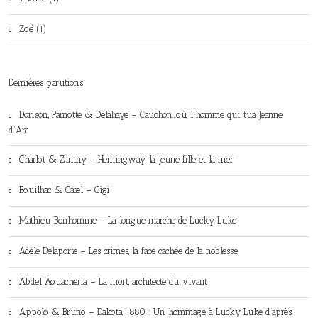
Zoé (1)
Dernières parutions
Dorison, Parnotte & Delahaye – Cauchon…où l’homme qui tua Jeanne
d’Arc
Charlot & Zimny – Hemingway, la jeune fille et la mer
Bouilhac & Catel – Gigi
Mathieu Bonhomme – La longue marche de Lucky Luke
Adèle Delaporte – Les crimes, la face cachée de la noblesse
Abdel Aouacheria – La mort, architecte du vivant
Appolo & Brüno – Dakota 1880 : Un hommage à Lucky Luke d’après