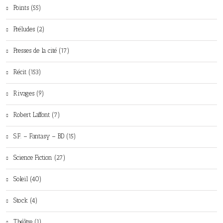
Points (55)
Préludes (2)
Presses de la cité (17)
Récit (153)
Rivages (9)
Robert Laffont (7)
S.F. – Fantasy – BD (15)
Science Fiction (27)
Soleil (40)
Stock (4)
Théâtre (1)