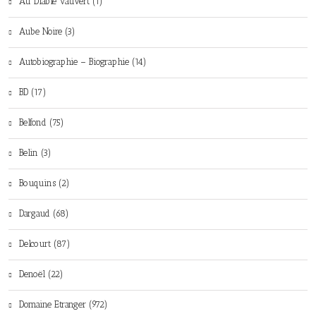
Au Diable Vauvert (1)
Aube Noire (3)
Autobiographie – Biographie (14)
BD (17)
Belfond (75)
Belin (3)
Bouquins (2)
Dargaud (68)
Delcourt (87)
Denoël (22)
Domaine Etranger (972)