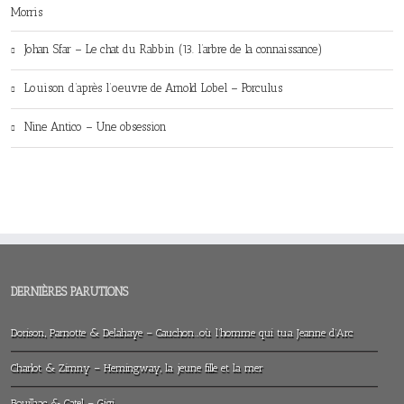
Morris
Johan Sfar – Le chat du Rabbin (13. l’arbre de la connaissance)
Louison d’après l’oeuvre de Arnold Lobel – Porculus
Nine Antico – Une obsession
DERNIÈRES PARUTIONS
Dorison, Parnotte & Delahaye – Cauchon…où l’homme qui tua Jeanne d’Arc
Charlot & Zimny – Hemingway, la jeune fille et la mer
Bouilhac & Catel – Gigi