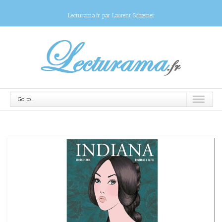
Lecturama.fr par Laurent Schteiner
Go to...