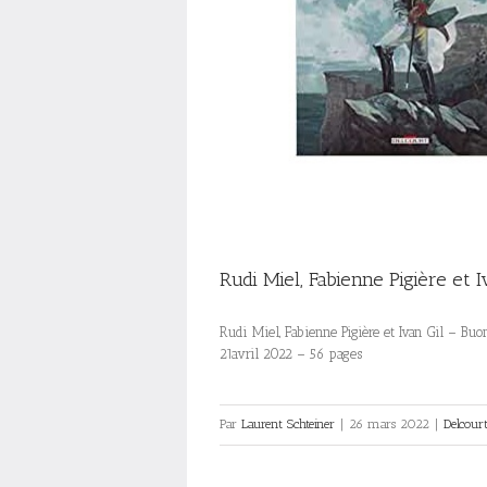
Rudi Miel, Fabienne Pigière et 
Rudi Miel, Fabienne Pigière et Ivan Gil – Buo
21avril 2022 – 56 pages
Par
Laurent Schteiner
|
26 mars 2022
|
Delcour