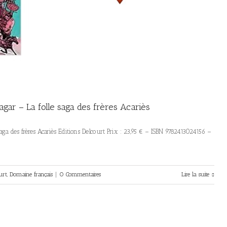
gar – La folle saga des frères Acariès
saga des frères Acariès Editions Delcourt Prix : 23,95 € – ISBN 9782413024156 –
urt
,
Domaine français
|
0 Commentaires
Lire la suite