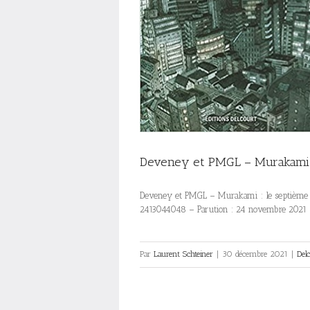
Deveney et PMGL – Murakami :
Deveney et PMGL – Murakami : le septième ho
2413044048 – Parution : 24 novembre 2021
Par
Laurent Schteiner
|
30 décembre 2021
|
Del