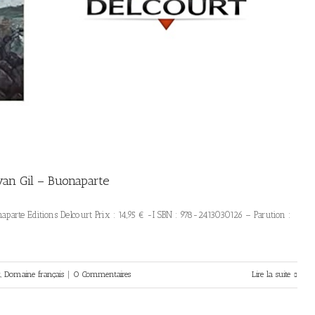
Ivan Gil – Buonaparte
naparte Editions Delcourt Prix : 14,95 € -I SBN : 978-2413030126 – Parution :
t
,
Domaine français
|
0 Commentaires
Lire la suite