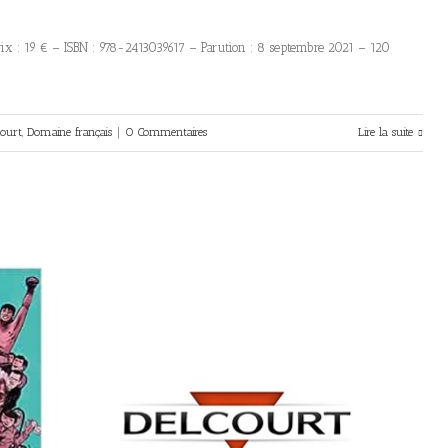
rix : 19 € – ISBN : 978-2413039617 – Parution : 8 septembre 2021 – 120
court
,
Domaine français
|
0 Commentaires
Lire la suite