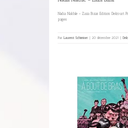
Nadia Nakhle – Zaza Bizar Edition Delcourt P
pages
Par
Laurent Schteiner
|
20 décembre 2021
|
Del