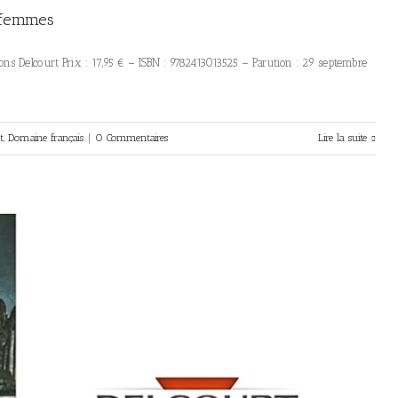
s femmes
ns Delcourt Prix : 17,95 € – ISBN : 9782413013525 – Parution : 29 septembre
t
,
Domaine français
|
0 Commentaires
Lire la suite