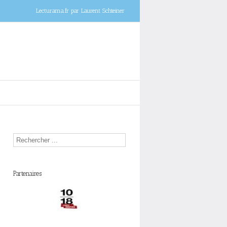
Lecturama.fr par Laurent Schteiner
Partenaires