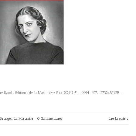
ne Raiola Editions de la Martinière Prix 20,90 € – ISBN : 978-2732485928 –
Etranger
,
La Martinière
|
0 Commentaires
Lire la suite