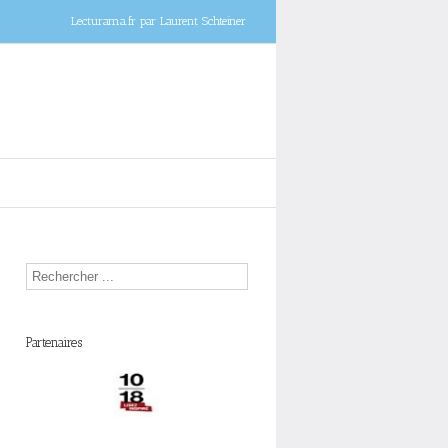
Lecturama.fr par Laurent Schteiner
Partenaires