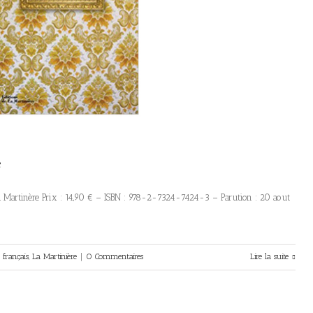
e
a Martinère Prix : 14,90 € – ISBN : 978-2-7324-7424-3 – Parution : 20 aout
français
,
La Martinière
|
0 Commentaires
Lire la suite