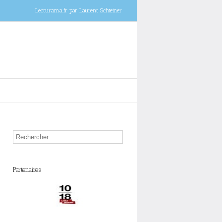
Lecturama.fr par Laurent Schteiner
Partenaires