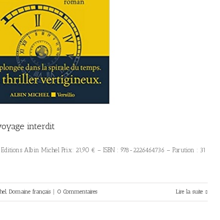
voyage interdit
it Editions Albin Michel Prix: 21,90 € – ISBN : 978-2226464736 – Parution : 31
hel
,
Domaine français
|
0 Commentaires
Lire la suite