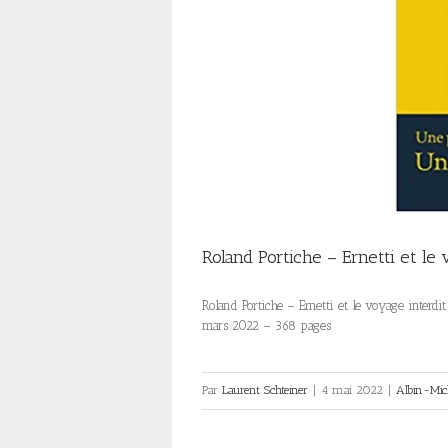
Roland Portiche – Ernetti et le 
Roland Portiche – Ernetti et le voyage interd
mars 2022 – 368 pages
Par
Laurent Schteiner
|
4 mai 2022
|
Albin-Mic