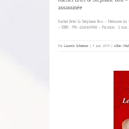
assassinée
Rachel Ertel & Stéphane Bou – Mémoire du yi
– ISBN : 978-2226436948 – Parution : 2 mai
Par
Laurent Schteiner
|
9 juin 2019
|
Albin-Mic