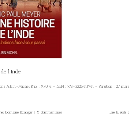
de l’Inde
tions Albin-Michel Prix : 9,90 € – ISBN : 978-2226441744 – Parution : 27 mars
hel
,
Domaine Etranger
|
0 Commentaires
Lire la suite