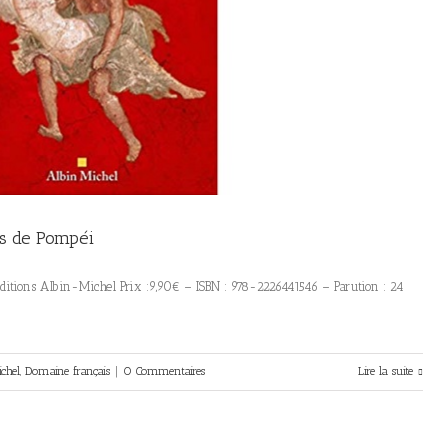
ts de Pompéi
itions Albin-Michel Prix :9,90€ – ISBN : 978-2226441546 – Parution : 24
chel
,
Domaine français
|
0 Commentaires
Lire la suite