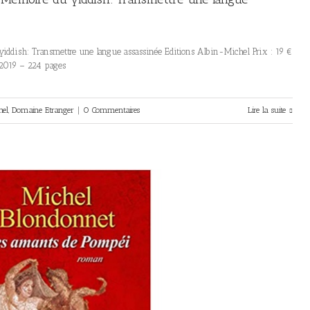
ddish: Transmettre une langue assassinée Editions Albin-Michel Prix : 19 €
 2019 – 224 pages
hel
,
Domaine Etranger
|
0 Commentaires
Lire la suite