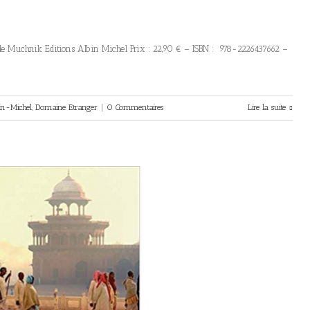
tole Muchnik Editions Albin Michel Prix : 22,90 € – ISBN : 978-2226437662 –
in-Michel
,
Domaine Etranger
|
0 Commentaires
Lire la suite