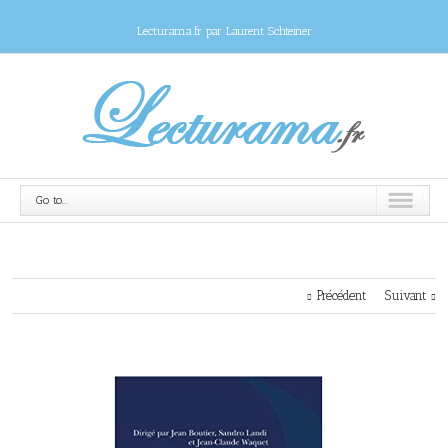
Lecturama.fr par Laurent Schteiner
Go to...
Précédent
Suivant