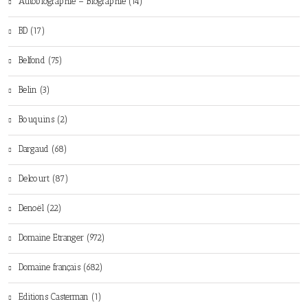
Autobiographie – Biographie (14)
BD (17)
Belfond (75)
Belin (3)
Bouquins (2)
Dargaud (68)
Delcourt (87)
Denoël (22)
Domaine Etranger (972)
Domaine français (682)
Editions Casterman (1)