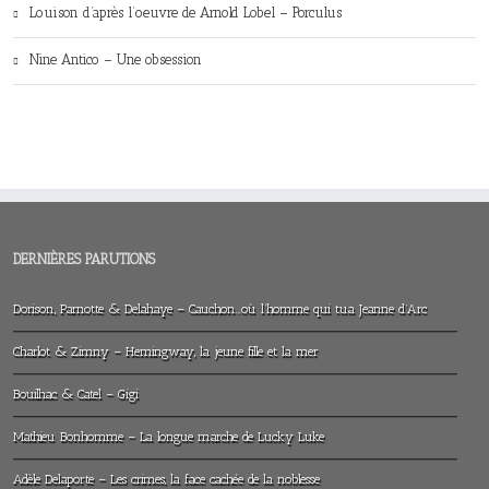
Louison d’après l’oeuvre de Arnold Lobel – Porculus
Nine Antico – Une obsession
DERNIÈRES PARUTIONS
Dorison, Parnotte & Delahaye – Cauchon…où l’homme qui tua Jeanne d’Arc
Charlot & Zimny – Hemingway, la jeune fille et la mer
Bouilhac & Catel – Gigi
Mathieu Bonhomme – La longue marche de Lucky Luke
Adèle Delaporte – Les crimes, la face cachée de la noblesse