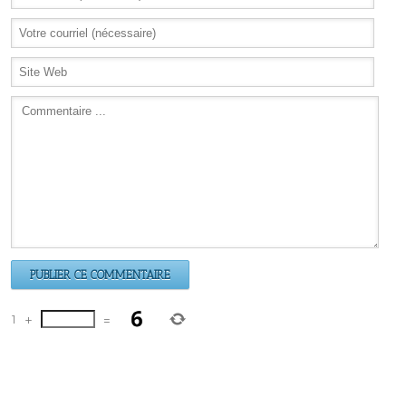
1
+
=