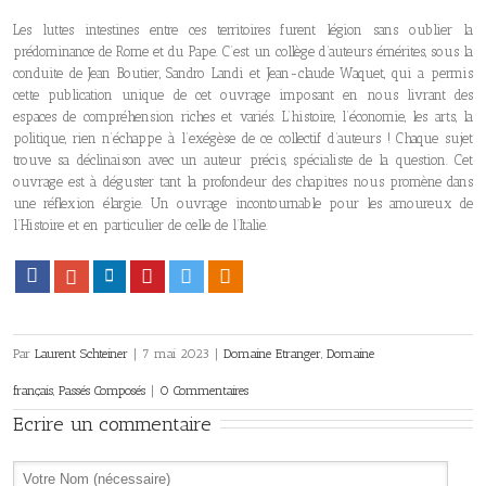
Les luttes intestines entre ces territoires furent légion sans oublier la
prédominance de Rome et du Pape. C’est un collège d’auteurs émérites, sous la
conduite de Jean Boutier, Sandro Landi et Jean-claude Waquet, qui a permis
cette publication unique de cet ouvrage imposant en nous livrant des
espaces de compréhension riches et variés. L’histoire, l’économie, les arts, la
politique, rien n’échappe à l’exégèse de ce collectif d’auteurs ! Chaque sujet
trouve sa déclinaison avec un auteur précis, spécialiste de la question. Cet
ouvrage est à déguster tant la profondeur des chapitres nous promène dans
une réflexion élargie. Un ouvrage incontournable pour les amoureux de
l’Histoire et en particulier de celle de l’Italie.
Facebook
Google+
LinkedIn
Pinterest
Twitter
Viadeo
Par
Laurent Schteiner
|
7 mai 2023
|
Domaine Etranger
,
Domaine
français
,
Passés Composés
|
0 Commentaires
Ecrire un commentaire