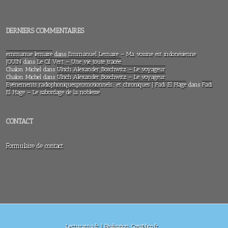
DERNIERS COMMENTAIRES
emmanue lemaire
dans
Emmanuel Lemaire – Ma voisine est indonésienne
JOUIN
dans
Le Cil Vert – Une vie toute tracée
Chalon Michel
dans
Ulrich Alexander Boschwitz – Le voyageur
Chalon Michel
dans
Ulrich Alexander Boschwitz – Le voyageur
Evénements radiophoniques,promotionnels… et chroniques | Fadi El Hage
dans
Fadi
El Hage – Le sabordage de la noblesse
CONTACT
Formulaire de contact
Lecturama.fr | Réalisation CreaNico.fr