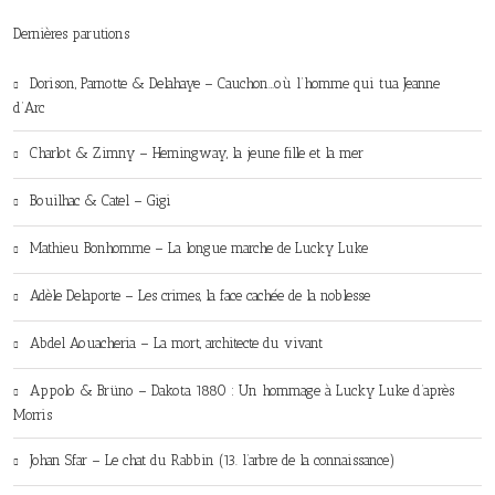
Dernières parutions
Dorison, Parnotte & Delahaye – Cauchon…où l’homme qui tua Jeanne
d’Arc
Charlot & Zimny – Hemingway, la jeune fille et la mer
Bouilhac & Catel – Gigi
Mathieu Bonhomme – La longue marche de Lucky Luke
Adèle Delaporte – Les crimes, la face cachée de la noblesse
Abdel Aouacheria – La mort, architecte du vivant
Appolo & Brüno – Dakota 1880 : Un hommage à Lucky Luke d’après
Morris
Johan Sfar – Le chat du Rabbin (13. l’arbre de la connaissance)