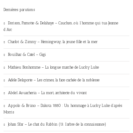
Dernières parutions
Dorison, Parnotte & Delahaye – Cauchon…où l’homme qui tua Jeanne
d’Arc
Charlot & Zimny – Hemingway, la jeune fille et la mer
Bouilhac & Catel – Gigi
Mathieu Bonhomme – La longue marche de Lucky Luke
Adèle Delaporte – Les crimes, la face cachée de la noblesse
Abdel Aouacheria – La mort, architecte du vivant
Appolo & Brüno – Dakota 1880 : Un hommage à Lucky Luke d’après
Morris
Johan Sfar – Le chat du Rabbin (13. l’arbre de la connaissance)