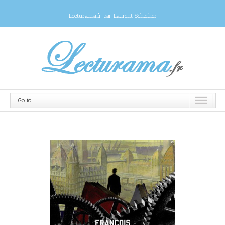
Lecturama.fr par Laurent Schteiner
Go to...