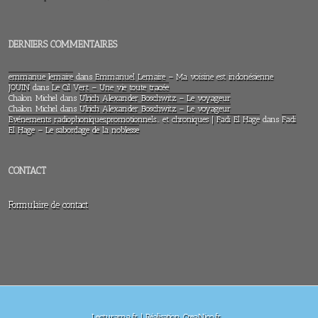
DERNIERS COMMENTAIRES
emmanue lemaire
dans
Emmanuel Lemaire – Ma voisine est indonésienne
JOUIN
dans
Le Cil Vert – Une vie toute tracée
Chalon Michel
dans
Ulrich Alexander Boschwitz – Le voyageur
Chalon Michel
dans
Ulrich Alexander Boschwitz – Le voyageur
Evénements radiophoniques,promotionnels… et chroniques | Fadi El Hage
dans
Fadi
El Hage – Le sabordage de la noblesse
CONTACT
Formulaire de contact
Lecturama.fr | Réalisation CreaNico.fr