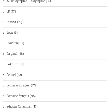
Autobiographie – Biographie (14)
BD (17)
Belfond (75)
Belin (3)
Bouquins (2)
Dargaud (68)
Delcourt (87)
Denoël (22)
Domaine Etranger (972)
Domaine français (682)
Editions Casterman (1)