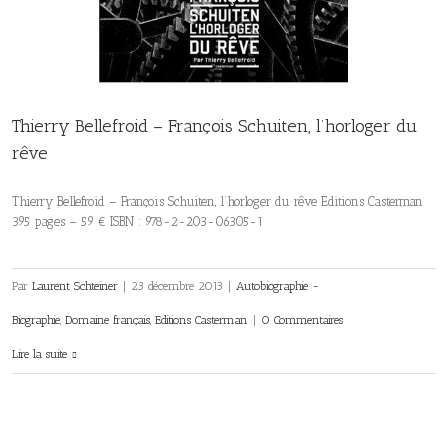
Thierry Bellefroid – François Schuiten, l’horloger du
rêve
Thierry Bellefroid – François Schuiten, l’horloger du rêve Editions Casterman
395 pages – 59 € ISBN : 978-2-203-06305-1
Par
Laurent Schteiner
|
23 décembre 2013
|
Autobiographie -
Biographie
,
Domaine français
,
Editions Casterman
|
0 Commentaires
Lire la suite