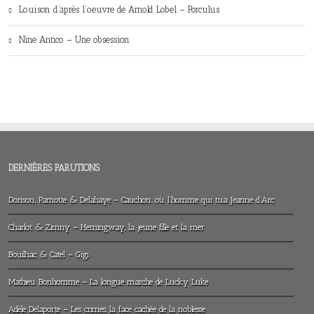
Louison d’après l’oeuvre de Arnold Lobel – Porculus
Nine Antico – Une obsession
DERNIÈRES PARUTIONS
Dorison, Parnotte & Delahaye – Cauchon…où l’homme qui tua Jeanne d’Arc
Charlot & Zimny – Hemingway, la jeune fille et la mer
Bouilhac & Catel – Gigi
Mathieu Bonhomme – La longue marche de Lucky Luke
Adèle Delaporte – Les crimes, la face cachée de la noblesse