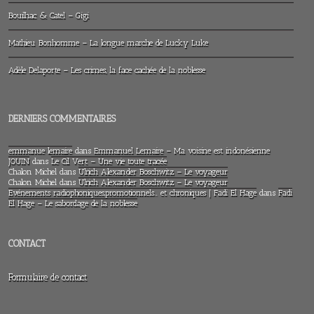
Bouilhac & Catel – Gigi
Mathieu Bonhomme – La longue marche de Lucky Luke
Adèle Delaporte – Les crimes, la face cachée de la noblesse
DERNIERS COMMENTAIRES
emmanue lemaire
dans
Emmanuel Lemaire – Ma voisine est indonésienne
JOUIN
dans
Le Cil Vert – Une vie toute tracée
Chalon Michel
dans
Ulrich Alexander Boschwitz – Le voyageur
Chalon Michel
dans
Ulrich Alexander Boschwitz – Le voyageur
Evénements radiophoniques,promotionnels… et chroniques | Fadi El Hage
dans
Fadi
El Hage – Le sabordage de la noblesse
CONTACT
Formulaire de contact