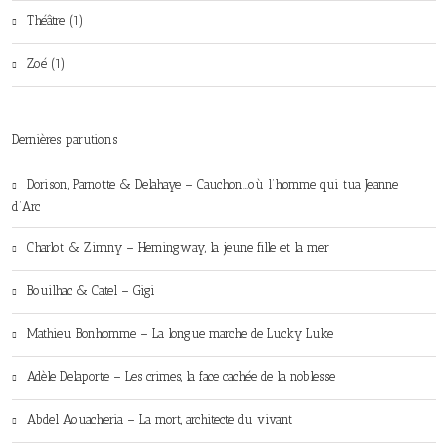
Théâtre (1)
Zoé (1)
Dernières parutions
Dorison, Parnotte & Delahaye – Cauchon…où l’homme qui tua Jeanne
d’Arc
Charlot & Zimny – Hemingway, la jeune fille et la mer
Bouilhac & Catel – Gigi
Mathieu Bonhomme – La longue marche de Lucky Luke
Adèle Delaporte – Les crimes, la face cachée de la noblesse
Abdel Aouacheria – La mort, architecte du vivant