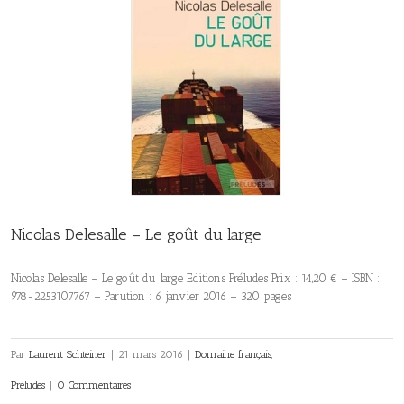
Nicolas Delesalle – Le goût du large
Nicolas Delesalle – Le goût du large Editions Préludes Prix : 14,20 € – ISBN :
978-2253107767 – Parution : 6 janvier 2016 – 320 pages
Par
Laurent Schteiner
|
21 mars 2016
|
Domaine français
,
Préludes
|
0 Commentaires