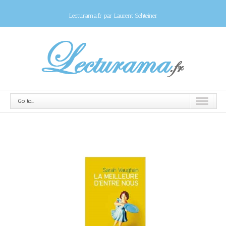
Lecturama.fr par Laurent Schteiner
Go to...