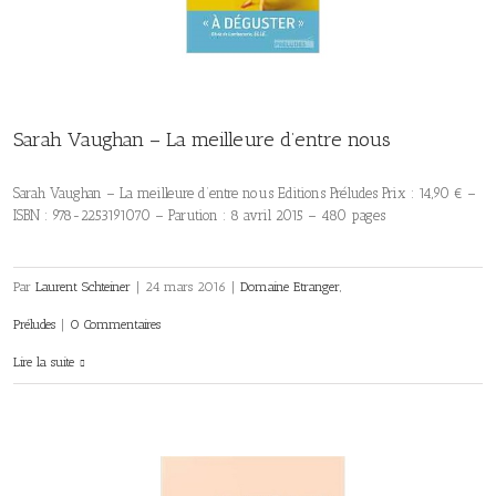
Sarah Vaughan – La meilleure d’entre nous
Sarah Vaughan – La meilleure d’entre nous Editions Préludes Prix : 14,90 € –
ISBN : 978-2253191070 – Parution : 8 avril 2015 – 480 pages
Par
Laurent Schteiner
|
24 mars 2016
|
Domaine Etranger
,
Préludes
|
0 Commentaires
Lire la suite