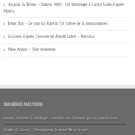
Appolo & Brüno – Dakota 1880 : Un hommage à Lucky Luke d’après
Morris
Johan Sfar – Le chat du Rabbin (13. l’arbre de la connaissance)
Louison d’après l’oeuvre de Arnold Lobel – Porculus
Nine Antico – Une obsession
DERNIÈRES PARUTIONS
Dorison, Parnotte & Delahaye – Cauchon…où l’homme qui tua Jeanne d’Arc
Charlot & Zimny – Hemingway, la jeune fille et la mer