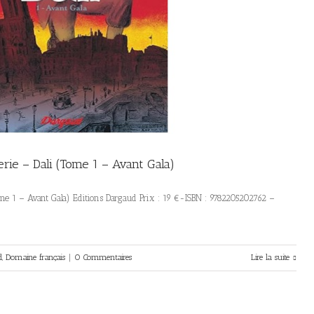
rie – Dali (Tome 1 – Avant Gala)
ome 1 – Avant Gala) Editions Dargaud Prix : 19 €-ISBN : 9782205202762 –
d
,
Domaine français
|
0 Commentaires
Lire la suite