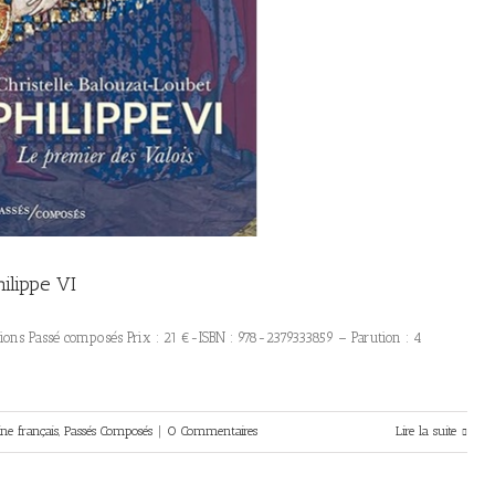
ilippe VI
tions Passé composés Prix : 21 €-ISBN : 978-2379333859 – Parution : 4
e français
,
Passés Composés
|
0 Commentaires
Lire la suite