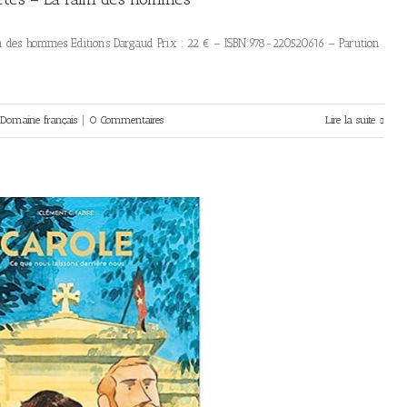
im des hommes Editions Dargaud Prix : 22 € – ISBN:978-220520616 – Parution
Domaine français
|
0 Commentaires
Lire la suite