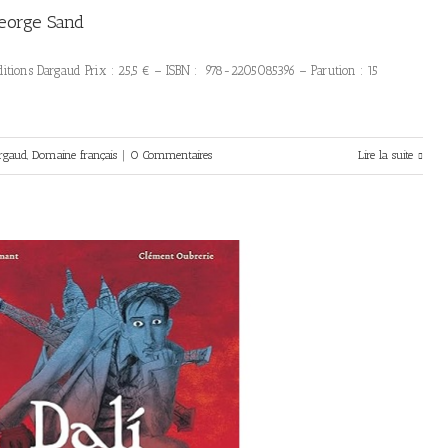
George Sand
itions Dargaud Prix : 25,5 € – ISBN : 978-2205085396 – Parution : 15
rgaud
,
Domaine français
|
0 Commentaires
Lire la suite