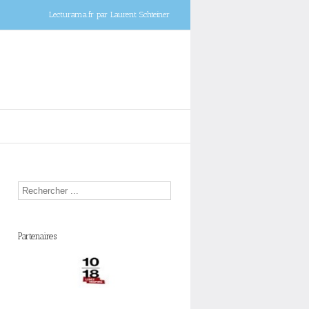
Lecturama.fr par Laurent Schteiner
Partenaires