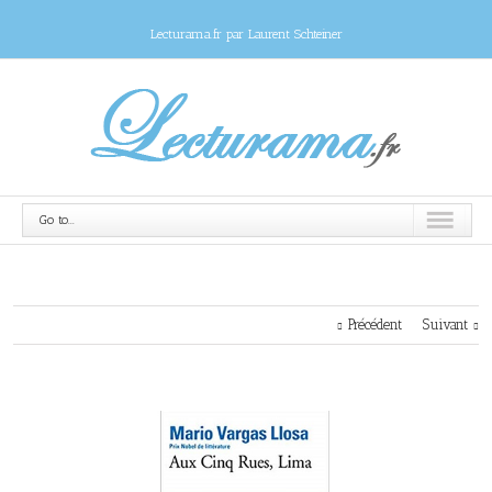
Lecturama.fr par Laurent Schteiner
Go to...
Précédent
Suivant