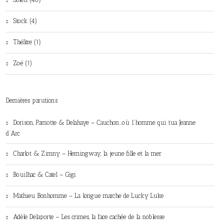
Stock (4)
Théâtre (1)
Zoé (1)
Dernières parutions
Dorison, Parnotte & Delahaye – Cauchon…où l’homme qui tua Jeanne
d’Arc
Charlot & Zimny – Hemingway, la jeune fille et la mer
Bouilhac & Catel – Gigi
Mathieu Bonhomme – La longue marche de Lucky Luke
Adèle Delaporte – Les crimes, la face cachée de la noblesse