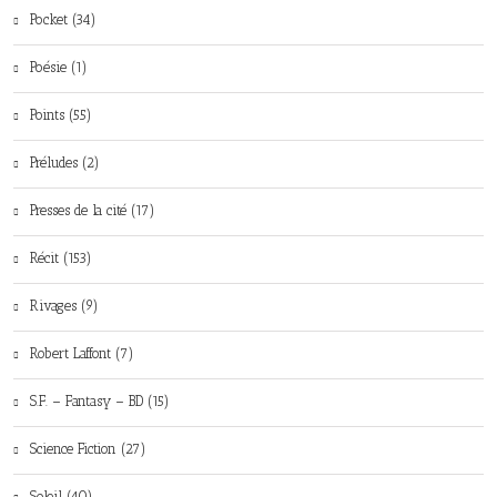
Pocket (34)
Poésie (1)
Points (55)
Préludes (2)
Presses de la cité (17)
Récit (153)
Rivages (9)
Robert Laffont (7)
S.F. – Fantasy – BD (15)
Science Fiction (27)
Soleil (40)