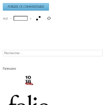
sept
−
=
Partenaires