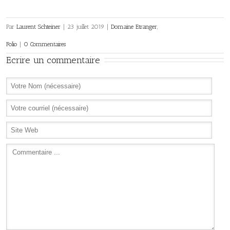
Par
Laurent Schteiner
|
23 juillet 2019
|
Domaine Etranger
,
Folio
|
0 Commentaires
Ecrire un commentaire