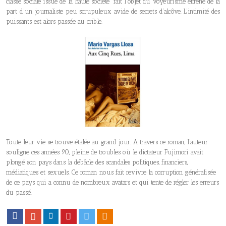
classe sociale issue de la haute société fait l’objet du voyeurisme effréné de la
part d’un journaliste peu scrupuleux avide de secrets d’alcôve. L’intimité des
puissants est alors passée au crible.
Toute leur vie se trouve étalée au grand jour. A travers ce roman, l’auteur
souligne ces années 90, pleine de troubles où le dictateur Fujimori avait
plongé son pays dans la débâcle des scandales politiques, financiers,
médiatiques et sexuels. Ce roman nous fait revivre la corruption généralisée
de ce pays qui a connu de nombreux avatars et qui tente de régler les erreurs
du passé.
Facebook
Google+
LinkedIn
Pinterest
Twitter
Viadeo