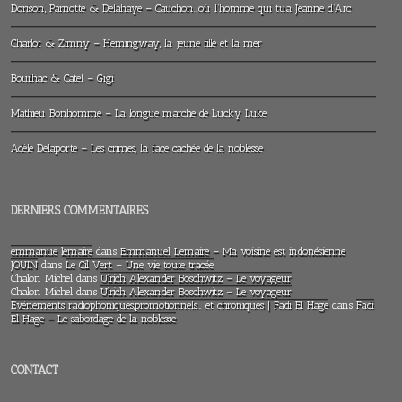
Dorison, Parnotte & Delahaye – Cauchon…où l’homme qui tua Jeanne d’Arc
Charlot & Zimny – Hemingway, la jeune fille et la mer
Bouilhac & Catel – Gigi
Mathieu Bonhomme – La longue marche de Lucky Luke
Adèle Delaporte – Les crimes, la face cachée de la noblesse
DERNIERS COMMENTAIRES
emmanue lemaire
dans
Emmanuel Lemaire – Ma voisine est indonésienne
JOUIN
dans
Le Cil Vert – Une vie toute tracée
Chalon Michel
dans
Ulrich Alexander Boschwitz – Le voyageur
Chalon Michel
dans
Ulrich Alexander Boschwitz – Le voyageur
Evénements radiophoniques,promotionnels… et chroniques | Fadi El Hage
dans
Fadi
El Hage – Le sabordage de la noblesse
CONTACT