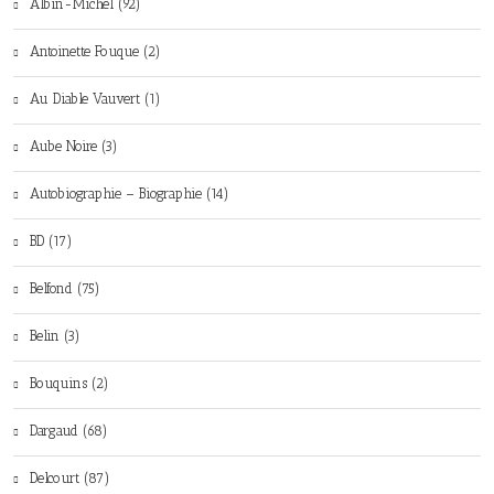
Albin-Michel (92)
Antoinette Fouque (2)
Au Diable Vauvert (1)
Aube Noire (3)
Autobiographie – Biographie (14)
BD (17)
Belfond (75)
Belin (3)
Bouquins (2)
Dargaud (68)
Delcourt (87)