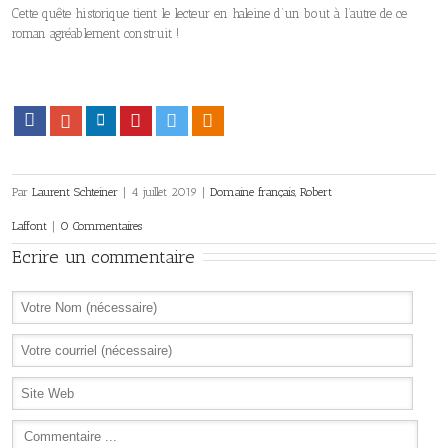
Cette quête historique tient le lecteur en haleine d’un bout à l’autre de ce
roman agréablement construit !
Facebook
Google+
LinkedIn
Pinterest
Twitter
Viadeo
Par
Laurent Schteiner
|
4 juillet 2019
|
Domaine français
,
Robert
Laffont
|
0 Commentaires
Ecrire un commentaire