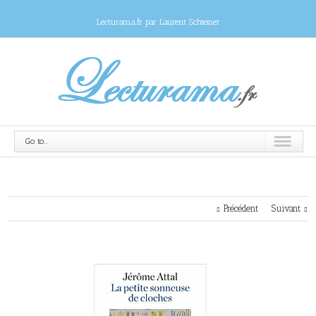
Lecturama.fr par Laurent Schteiner
Go to...
Précédent
Suivant