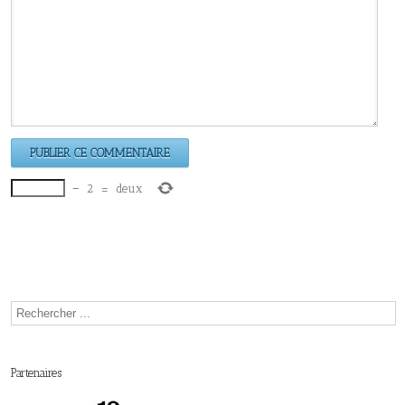
−
2
=
deux
Partenaires