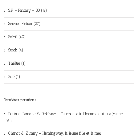
S.F. – Fantasy – BD (15)
Science Fiction (27)
Soleil (40)
Stock (4)
Théâtre (1)
Zoé (1)
Dernières parutions
Dorison, Parnotte & Delahaye – Cauchon…où l’homme qui tua Jeanne
d’Arc
Charlot & Zimny – Hemingway, la jeune fille et la mer