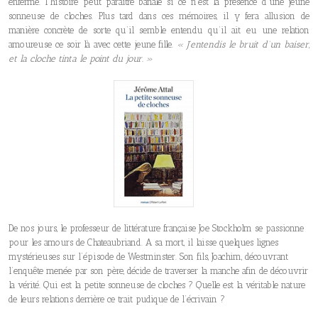
enfermé. l’histoire peut paraitre banale si ce n’est la présence d’une jeune
sonneuse de cloches. Plus tard dans ces mémoires, il y fera allusion de
manière concrète de sorte qu’il semble entendu qu’il ait eu une relation
amoureuse ce soir là avec cette jeune fille.
« J’entendis le bruit d’un baiser,
et la cloche tinta le point du jour. »
De nos jours, le professeur de littérature française Joe Stockholm se passionne
pour les amours de Chateaubriand. A sa mort, il laisse quelques lignes
mystérieuses sur l’épisode de Westminster. Son fils, Joachim, découvrant
l’enquête menée par son père, décide de traverser la manche afin de découvrir
la vérité. Qui est la petite sonneuse de cloches ? Quelle est la véritable nature
de leurs relations derrière ce trait pudique de l’écrivain ?