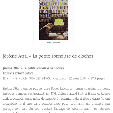
Jérôme Attal – La petite sonneuse de cloches
Jérôme Attal – La petite sonneuse de cloches
Editions Robert Laffont
Prix : 19 € – ISBN :978-2221241660 -Parution : 22 aout 2019 – 270 pages
Jérôme Attal vient de publier chez Rober Laffont un roman singulier ou deux
histoires d’amour s’entrelacent. En 1793, Châteaubriand fuit la France et trouve
asile à Londres. Jeune noble désargenté à l’estomac vide, il rêve d’écrire. Vivant
d’expédients, il erre dans Londres avec pour seul ami un immigré qui
partage son sort. Un soir visitant l’abbaye de Westminster, il se retrouve