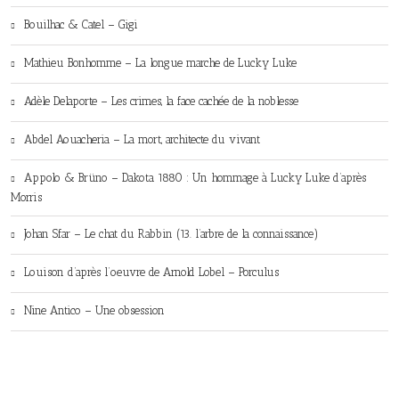
Bouilhac & Catel – Gigi
Mathieu Bonhomme – La longue marche de Lucky Luke
Adèle Delaporte – Les crimes, la face cachée de la noblesse
Abdel Aouacheria – La mort, architecte du vivant
Appolo & Brüno – Dakota 1880 : Un hommage à Lucky Luke d’après
Morris
Johan Sfar – Le chat du Rabbin (13. l’arbre de la connaissance)
Louison d’après l’oeuvre de Arnold Lobel – Porculus
Nine Antico – Une obsession