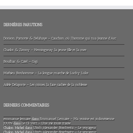
DERNIÈRES PARUTIONS
Dorison, Parnotte & Delahaye – Cauchon…où l’homme qui tua Jeanne d’Arc
Charlot & Zimny – Hemingway, la jeune fille et la mer
Bouilhac & Catel – Gigi
Mathieu Bonhomme – La longue marche de Lucky Luke
Adèle Delaporte – Les crimes, la face cachée de la noblesse
DERNIERS COMMENTAIRES
emmanue lemaire
dans
Emmanuel Lemaire – Ma voisine est indonésienne
JOUIN
dans
Le Cil Vert – Une vie toute tracée
Chalon Michel
dans
Ulrich Alexander Boschwitz – Le voyageur
Chalon Michel
dans
Ulrich Alexander Boschwitz – Le voyageur