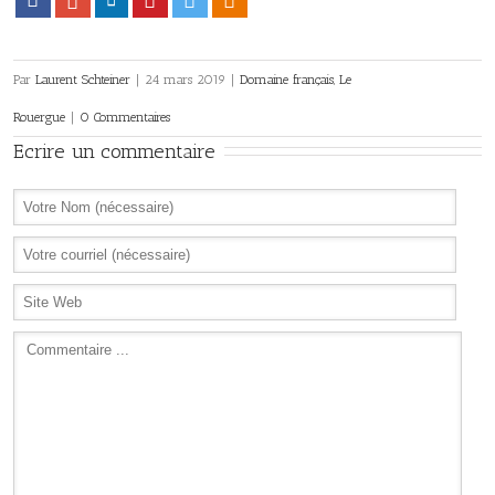
Facebook
Google+
LinkedIn
Pinterest
Twitter
Viadeo
Par
Laurent Schteiner
|
24 mars 2019
|
Domaine français
,
Le
Rouergue
|
0 Commentaires
Ecrire un commentaire