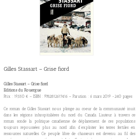
Gilles Stassart – Grise fiord
Gilles Stassart – Grise fiord
Editions du Rouergue
Prix : 19,550 € – ISBN : 9782812617416 – Parution : 6 mars 2019 -240 pages
Ce roman de Gilles Stassart nous plonge au coeur de la communauté inuit
dans les régions inhospitalières du nord du Canada. L’auteur à travers ce
roman sonde la politique canadienne de déplacement de ces populations
toujours repoussées plus au nord afin d’exploiter les terres fertiles en
ressources naturelles. Ce peuple libre de chasseurs est devenu au fil des