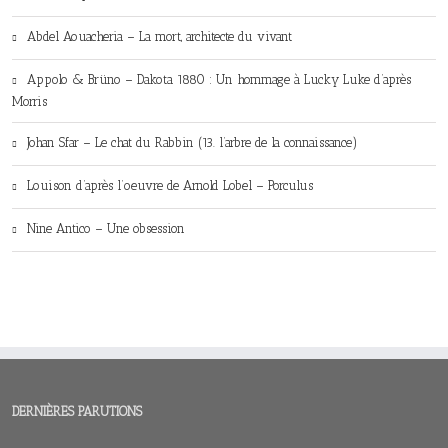
Abdel Aouacheria – La mort, architecte du vivant
Appolo & Brüno – Dakota 1880 : Un hommage à Lucky Luke d’après
Morris
Johan Sfar – Le chat du Rabbin (13. l’arbre de la connaissance)
Louison d’après l’oeuvre de Arnold Lobel – Porculus
Nine Antico – Une obsession
DERNIÈRES PARUTIONS