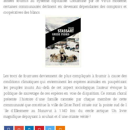
années soumis au système capitaliste. Contaminé par ce virus moderne,
certaines communautés déclinent en devenant dépendantes des comptoirs et
coopératives des blancs.
Les trocs de fourrures deviennent de plus compliqués à fournir à cause des
conditions climatiques qui exterminent les espèces animales en paupérisant
les peuples inuits. Au-delà de cet aspect sociologique, l’auteur évoque la
politique de sauvetage de ces espèces en voie de disparition. Ce roman choral
présente l’histoire d’une famille racontée par chaque membre de cette
communauté que constitue la ville de Grise Fiord située sur la pointe sud de l
´île d’Ellesmere au Nunavut à 1.140 km du cercle arctique. Un livre
magnifique dépaysant à souhait et d’une criante vérité !