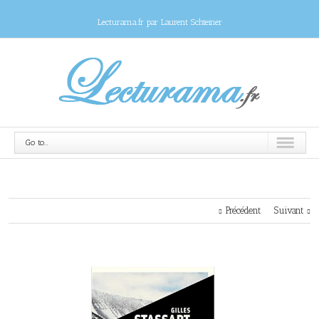
Lecturama.fr par Laurent Schteiner
Go to...
Précédent
Suivant