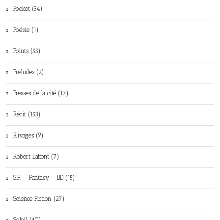
Pocket (34)
Poésie (1)
Points (55)
Préludes (2)
Presses de la cité (17)
Récit (153)
Rivages (9)
Robert Laffont (7)
S.F. – Fantasy – BD (15)
Science Fiction (27)
Soleil (40)