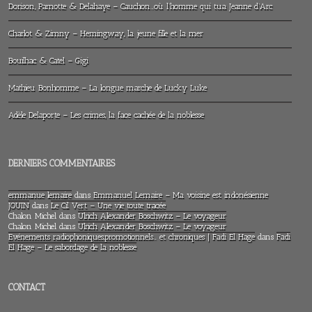
Dorison, Parnotte & Delahaye – Cauchon…où l’homme qui tua Jeanne d’Arc
Charlot & Zimny – Hemingway, la jeune fille et la mer
Bouilhac & Catel – Gigi
Mathieu Bonhomme – La longue marche de Lucky Luke
Adèle Delaporte – Les crimes, la face cachée de la noblesse
DERNIERS COMMENTAIRES
emmanue lemaire
dans
Emmanuel Lemaire – Ma voisine est indonésienne
JOUIN
dans
Le Cil Vert – Une vie toute tracée
Chalon Michel
dans
Ulrich Alexander Boschwitz – Le voyageur
Chalon Michel
dans
Ulrich Alexander Boschwitz – Le voyageur
Evénements radiophoniques,promotionnels… et chroniques | Fadi El Hage
dans
Fadi
El Hage – Le sabordage de la noblesse
CONTACT