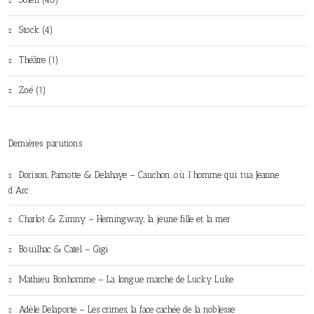
Stock (4)
Théâtre (1)
Zoé (1)
Dernières parutions
Dorison, Parnotte & Delahaye – Cauchon…où l’homme qui tua Jeanne
d’Arc
Charlot & Zimny – Hemingway, la jeune fille et la mer
Bouilhac & Catel – Gigi
Mathieu Bonhomme – La longue marche de Lucky Luke
Adèle Delaporte – Les crimes, la face cachée de la noblesse