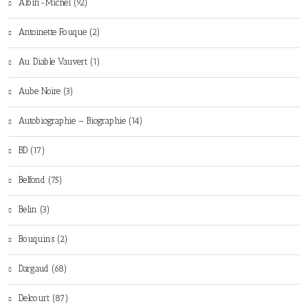
Albin-Michel (92)
Antoinette Fouque (2)
Au Diable Vauvert (1)
Aube Noire (3)
Autobiographie – Biographie (14)
BD (17)
Belfond (75)
Belin (3)
Bouquins (2)
Dargaud (68)
Delcourt (87)