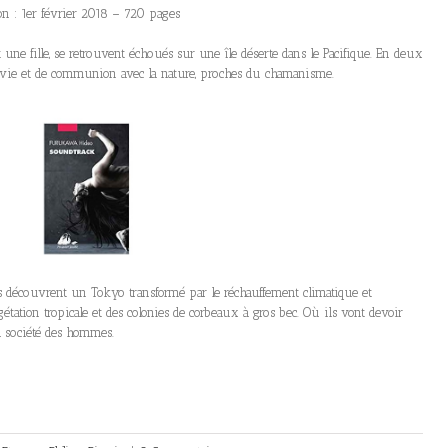
on : 1er février 2018 – 720 pages
 une fille, se retrouvent échoués sur une île déserte dans le Pacifique. En deux
urvie et de communion avec la nature, proches du chamanisme.
ils découvrent un Tokyo transformé par le réchauffement climatique et
étation tropicale et des colonies de corbeaux à gros bec. Où ils vont devoir
a société des hommes.