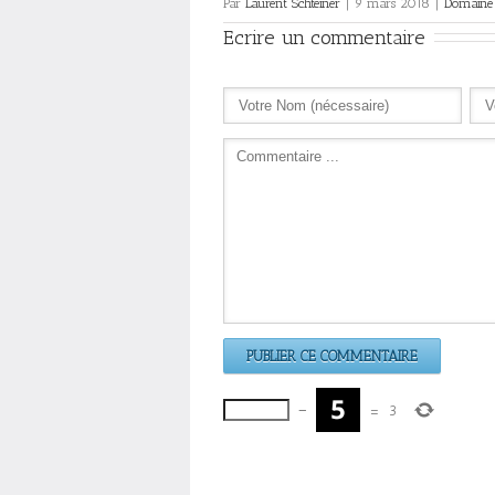
Par
Laurent Schteiner
|
9 mars 2018
|
Domaine 
Ecrire un commentaire
−
=
3