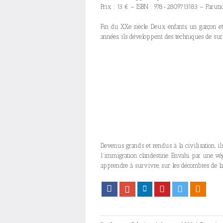
Prix : 13 € – ISBN : 978-2809713183 – Paruti
Fin du XXe siècle. Deux enfants, un garçon et
années, ils développent des techniques de s
Devenus grands et rendus à la civilisation, 
l’immigration clandestine. Envahi par une vég
apprendre à survivre, sur les décombres de l
Facebook
Google+
LinkedIn
Pinterest
Twitter
Viadeo