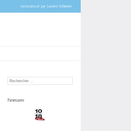
Lecturama.fr par Laurent Schteiner
Partenaires