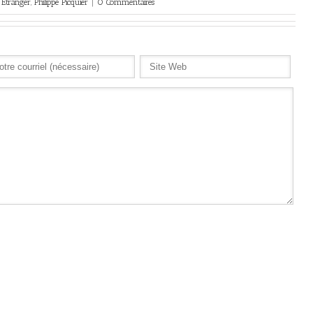
Etranger
,
Philippe Picquier
|
0 Commentaires