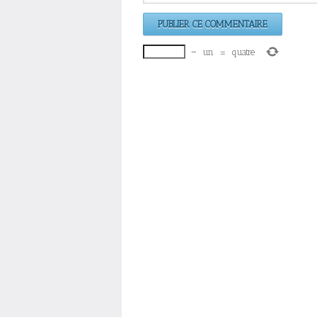
−
un
=
quatre