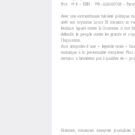
Prix : 19 € – ISBN : 978-2226320728 – Parut
Avec une extraordinaire habileté politique, 
arrêt son royaume, Louis XI consacra sa vie
féodaux ligués contre la Couronne, il mit fi
défendit le peuple contre les grands et s’o
l’Inquisition.
Aux antipodes d’une « légende noire » faisan
monarque à la personnalité complexe. Plus a
certains n’hésitèrent pas à qualifier de « pr
Historien, romancier, essayiste, journalist