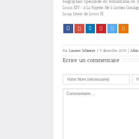
biographies. Spécialiste du Romantisme, on lu
Louis XIV- à La Fayette. Né à Loches, Gonzag
Loup, favori de Louis XI.
Facebook
Google+
LinkedIn
Pinterest
Twitter
Viadeo
Par
Laurent Schteiner
|
9 décembre 2015
|
Albin
Ecrire un commentaire