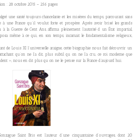
ion : 28 octobre 2015 – 256 pages
malgré une santé toujours chancelante et les misères du temps, parcourant sans
 à une France qu’il voulut forte et prospère. Après avoir brisé les grands
n à la Guerre de Cent Ans, affirma pleinement l’autorité d un État impartial,
pposa même à ce qui, en son temps, incarnait le fondamentalisme religieux,
t de Louis XI l’universelle araigne, cette biographie nous fait découvrir un
ttachant qu’on ne l’a dit, plus subtil qu on ne l’a cru, ce roi moderne que
udent », nous en dit plus qu on ne le pense sur la France d’aujourd’hui.
e, Gonzague Saint Bris est l’auteur d’une cinquantaine d’ouvrages, dont 20