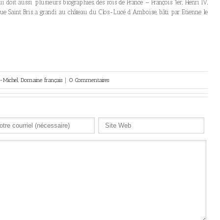
i doit aussi plusieurs biographies, des rois de France – François 1er, Henri IV,
ue Saint Bris a grandi au château du Clos-Lucé d’Amboise, bâti par Etienne le
-Michel
,
Domaine français
|
0 Commentaires