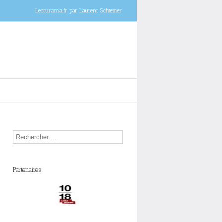
Lecturama.fr par Laurent Schteiner
Partenaires