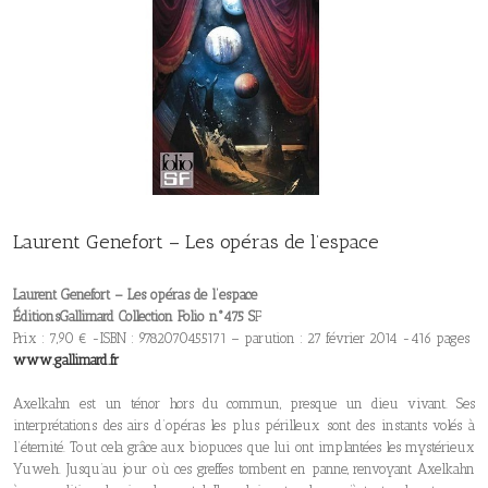
Laurent Genefort – Les opéras de l’espace
Laurent Genefort – Les opéras de l’espace
ÉditionsGallimard Collection Folio n°475 S
F
Prix : 7,90 € -ISBN : 9782070455171 – parution : 27 février 2014 -416 pages
www.gallimard.fr
Axelkahn est un ténor hors du commun, presque un dieu vivant. Ses
interprétations des airs d’opéras les plus périlleux sont des instants volés à
l’éternité. Tout cela grâce aux biopuces que lui ont implantées les mystérieux
Yuweh. Jusqu’au jour où ces greffes tombent en panne, renvoyant Axelkahn