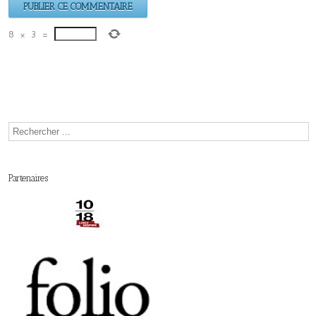
8
×
3
=
Partenaires