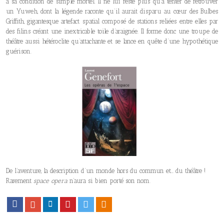
à sa condition de simple mortel. Il ne lui reste plus qu’à tenter de retrouver
un Yuweh, dont la légende raconte qu’il aurait disparu au cœur des Bulbes
Griffith, gigantesque artefact spatial composé de stations reliées entre elles par
des filins créant une inextricable toile d’araignée. Il forme donc une troupe de
théâtre aussi hétéroclite qu’attachante et se lance en quête d’une hypothétique
guérison.
De l’aventure, la description d’un monde hors du commun et… du théâtre !
Rarement
space opera
n’aura si bien porté son nom.
Facebook
Google+
LinkedIn
Pinterest
Twitter
Viadeo