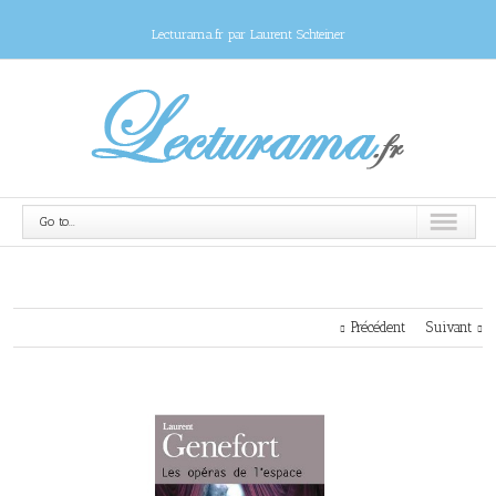
Lecturama.fr par Laurent Schteiner
Go to...
Précédent
Suivant