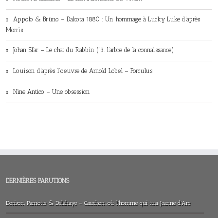
Appolo & Brüno – Dakota 1880 : Un hommage à Lucky Luke d’après
Morris
Johan Sfar – Le chat du Rabbin (13. l’arbre de la connaissance)
Louison d’après l’oeuvre de Arnold Lobel – Porculus
Nine Antico – Une obsession
DERNIÈRES PARUTIONS
Dorison, Parnotte & Delahaye – Cauchon…où l’homme qui tua Jeanne d’Arc