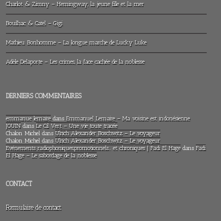
Charlot & Zimny – Hemingway, la jeune fille et la mer
Bouilhac & Catel – Gigi
Mathieu Bonhomme – La longue marche de Lucky Luke
Adèle Delaporte – Les crimes, la face cachée de la noblesse
DERNIERS COMMENTAIRES
emmanue lemaire
dans
Emmanuel Lemaire – Ma voisine est indonésienne
JOUIN
dans
Le Cil Vert – Une vie toute tracée
Chalon Michel
dans
Ulrich Alexander Boschwitz – Le voyageur
Chalon Michel
dans
Ulrich Alexander Boschwitz – Le voyageur
Evénements radiophoniques,promotionnels… et chroniques | Fadi El Hage
dans
Fadi
El Hage – Le sabordage de la noblesse
CONTACT
Formulaire de contact