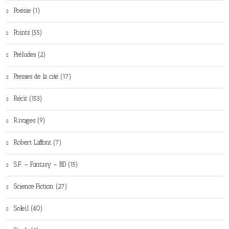
Poésie (1)
Points (55)
Préludes (2)
Presses de la cité (17)
Récit (153)
Rivages (9)
Robert Laffont (7)
S.F. – Fantasy – BD (15)
Science Fiction (27)
Soleil (40)