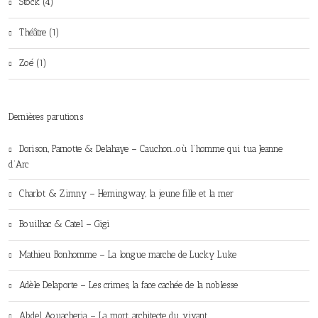
Stock (4)
Théâtre (1)
Zoé (1)
Dernières parutions
Dorison, Parnotte & Delahaye – Cauchon…où l’homme qui tua Jeanne
d’Arc
Charlot & Zimny – Hemingway, la jeune fille et la mer
Bouilhac & Catel – Gigi
Mathieu Bonhomme – La longue marche de Lucky Luke
Adèle Delaporte – Les crimes, la face cachée de la noblesse
Abdel Aouacheria – La mort, architecte du vivant