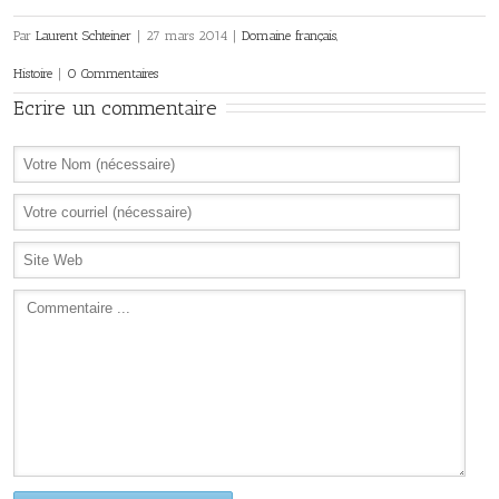
Par
Laurent Schteiner
|
27 mars 2014
|
Domaine français
,
Histoire
|
0 Commentaires
Ecrire un commentaire