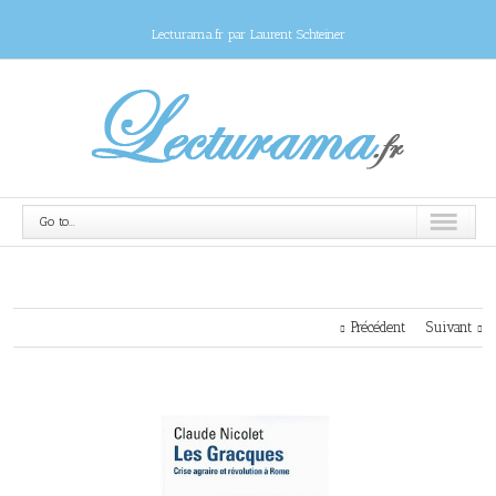
Lecturama.fr par Laurent Schteiner
Go to...
Précédent
Suivant