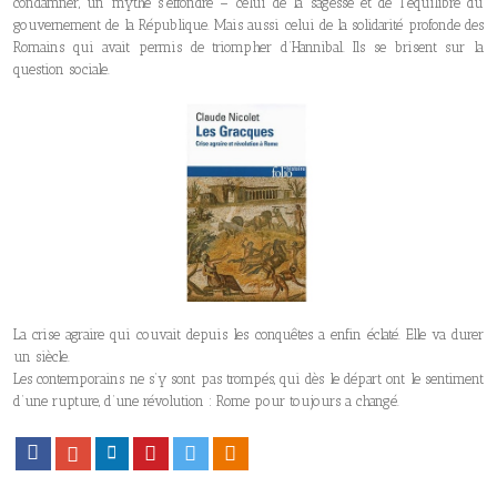
condamner, un mythe s’effondre – celui de la sagesse et de l’équilibre du
gouvernement de la République. Mais aussi celui de la solidarité profonde des
Romains qui avait permis de triompher d’Hannibal. Ils se brisent sur la
question sociale.
La crise agraire qui couvait depuis les conquêtes a enfin éclaté. Elle va durer
un siècle.
Les contemporains ne s’y sont pas trompés, qui dès le départ ont le sentiment
d’une rupture, d’une révolution : Rome pour toujours a changé.
Facebook
Google+
LinkedIn
Pinterest
Twitter
Viadeo