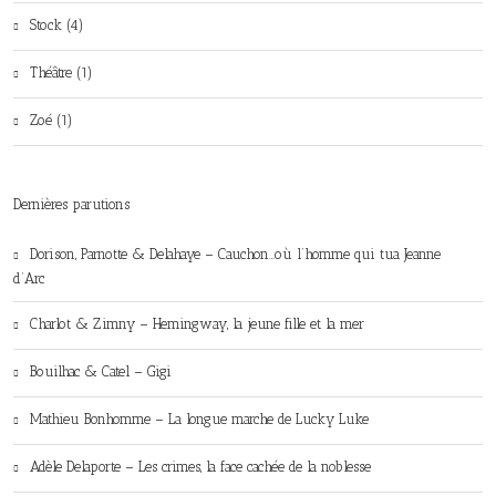
Stock (4)
Théâtre (1)
Zoé (1)
Dernières parutions
Dorison, Parnotte & Delahaye – Cauchon…où l’homme qui tua Jeanne
d’Arc
Charlot & Zimny – Hemingway, la jeune fille et la mer
Bouilhac & Catel – Gigi
Mathieu Bonhomme – La longue marche de Lucky Luke
Adèle Delaporte – Les crimes, la face cachée de la noblesse