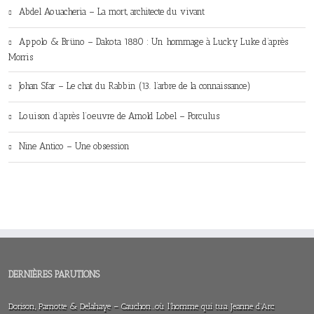
Abdel Aouacheria – La mort, architecte du vivant
Appolo & Brüno – Dakota 1880 : Un hommage à Lucky Luke d’après
Morris
Johan Sfar – Le chat du Rabbin (13. l’arbre de la connaissance)
Louison d’après l’oeuvre de Arnold Lobel – Porculus
Nine Antico – Une obsession
DERNIÈRES PARUTIONS
Dorison, Parnotte & Delahaye – Cauchon…où l’homme qui tua Jeanne d’Arc