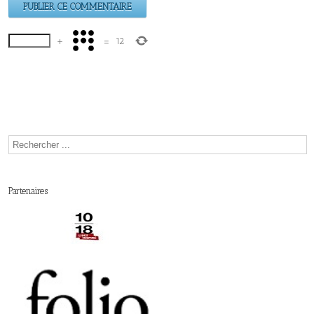
+
=
12
Partenaires