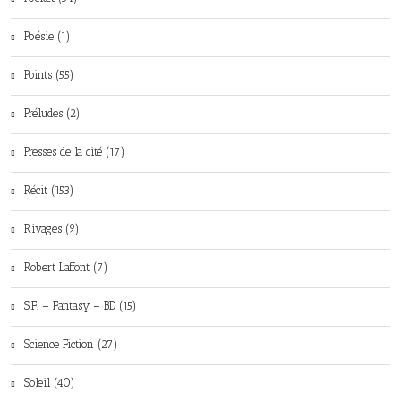
Poésie (1)
Points (55)
Préludes (2)
Presses de la cité (17)
Récit (153)
Rivages (9)
Robert Laffont (7)
S.F. – Fantasy – BD (15)
Science Fiction (27)
Soleil (40)