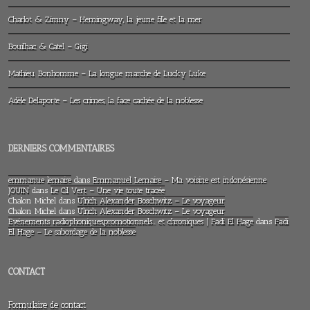
Charlot & Zimny – Hemingway, la jeune fille et la mer
Bouilhac & Catel – Gigi
Mathieu Bonhomme – La longue marche de Lucky Luke
Adèle Delaporte – Les crimes, la face cachée de la noblesse
DERNIERS COMMENTAIRES
emmanue lemaire
dans
Emmanuel Lemaire – Ma voisine est indonésienne
JOUIN
dans
Le Cil Vert – Une vie toute tracée
Chalon Michel
dans
Ulrich Alexander Boschwitz – Le voyageur
Chalon Michel
dans
Ulrich Alexander Boschwitz – Le voyageur
Evénements radiophoniques,promotionnels… et chroniques | Fadi El Hage
dans
Fadi
El Hage – Le sabordage de la noblesse
CONTACT
Formulaire de contact