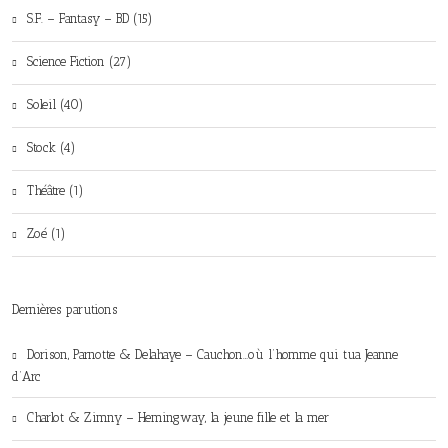
S.F. – Fantasy – BD (15)
Science Fiction (27)
Soleil (40)
Stock (4)
Théâtre (1)
Zoé (1)
Dernières parutions
Dorison, Parnotte & Delahaye – Cauchon…où l’homme qui tua Jeanne
d’Arc
Charlot & Zimny – Hemingway, la jeune fille et la mer