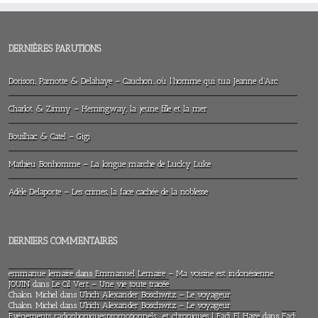
DERNIÈRES PARUTIONS
Dorison, Parnotte & Delahaye – Cauchon…où l’homme qui tua Jeanne d’Arc
Charlot & Zimny – Hemingway, la jeune fille et la mer
Bouilhac & Catel – Gigi
Mathieu Bonhomme – La longue marche de Lucky Luke
Adèle Delaporte – Les crimes, la face cachée de la noblesse
DERNIERS COMMENTAIRES
emmanue lemaire
dans
Emmanuel Lemaire – Ma voisine est indonésienne
JOUIN
dans
Le Cil Vert – Une vie toute tracée
Chalon Michel
dans
Ulrich Alexander Boschwitz – Le voyageur
Chalon Michel
dans
Ulrich Alexander Boschwitz – Le voyageur
Evénements radiophoniques,promotionnels… et chroniques | Fadi El Hage
dans
Fadi