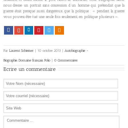
nous dresse un portrait sans concession d’un homme qui prétendait que la
guerre était presque aussi dangereux que la politique : « pendant la guerre
vous pouvez être tué une seule fois seulement, en politique plusieurs ».
Facebook
Google+
LinkedIn
Pinterest
Twitter
Viadeo
Par
Laurent Schteiner
|
10 octobre 2013
|
Autobiographie -
Biographie
,
Domaine français
,
Folio
|
0 Commentaires
Ecrire un commentaire