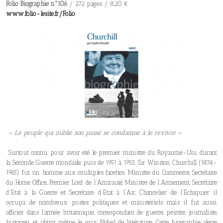
Folio Biographie n°106
/ 272 pages / 8,20 €
www.folio-lesite.fr/Folio
« Le peuple qui oublie son passé se condamne à le revivre »
Surtout connu pour avoir été le premier ministre du Royaume-Uni durant
la Seconde Guerre mondiale, puis de 1951 à 1955, Sir Winston Churchill (1874-
1965) fut un homme aux multiples facettes. Ministre du Commerce, Secrétaire
du Home Office, Premier Lord de l’Amirauté, Ministre de l’Armement, Secrétaire
d’Etat à la Guerre et Secrétaire d’Etat à l’Air, Chancelier de l’Echiquier il
occupa de nombreux postes politiques et ministériels mais il fut aussi
officier dans l’armée britannique, correspondant de guerre, peintre, journaliste,
historien, et obtint même le prix Nobel de littérature. Cette biographie alerte