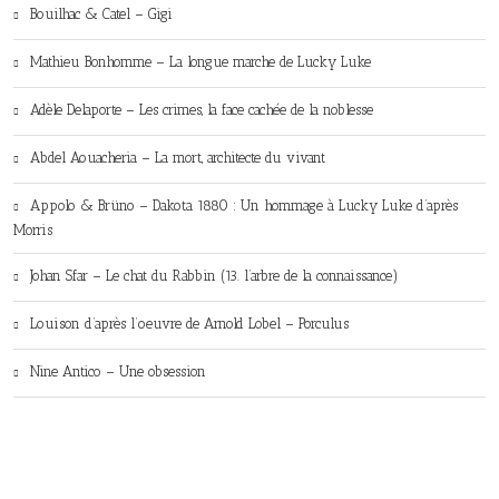
Bouilhac & Catel – Gigi
Mathieu Bonhomme – La longue marche de Lucky Luke
Adèle Delaporte – Les crimes, la face cachée de la noblesse
Abdel Aouacheria – La mort, architecte du vivant
Appolo & Brüno – Dakota 1880 : Un hommage à Lucky Luke d’après
Morris
Johan Sfar – Le chat du Rabbin (13. l’arbre de la connaissance)
Louison d’après l’oeuvre de Arnold Lobel – Porculus
Nine Antico – Une obsession