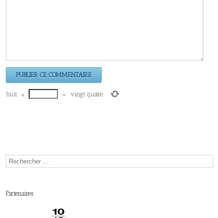
huit
×
=
vingt quatre
Partenaires