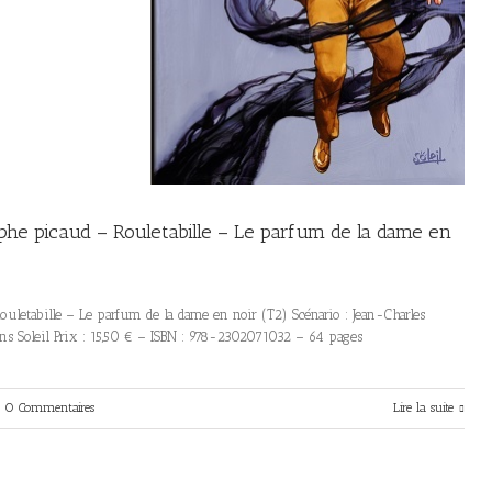
phe picaud – Rouletabille – Le parfum de la dame en
ouletabille – Le parfum de la dame en noir (T2) Scénario : Jean-Charles
ions Soleil Prix : 15,50 € – ISBN : 978-2302071032 – 64 pages
0 Commentaires
Lire la suite