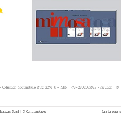
 Collection Noctambule Prix: 22,95 € – ISBN : 978-2302075535 -Parution : 15
rançais
,
Soleil
|
0 Commentaires
Lire la suite