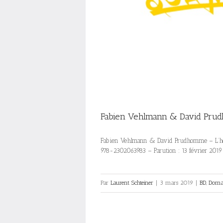
Fabien Vehlmann & David Prud
Fabien Vehlmann & David Prudhomme – L’herbi
978-2302063983 – Parution : 13 février 201
Par
Laurent Schteiner
|
3 mars 2019
|
BD
,
Domai