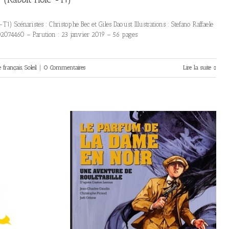
1) Scénaristes : Christophe Bec et Giles Daoust Illustrations : Stefano Raffaele
2302074460 – Parution : 23 janvier 2019 – 56 pages
 français
,
Soleil
|
0 Commentaires
Lire la suite