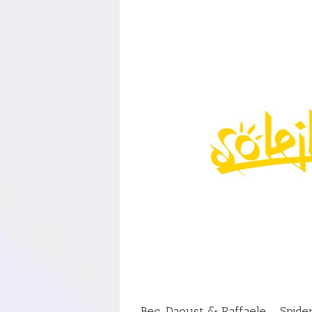
Bec, Daoust & Raffaele – Spider