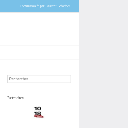
Lecturama.fr par Laurent Schteiner
Partenaires