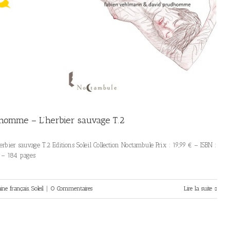
homme – L’herbier sauvage T.2
er sauvage T.2 Editions Soleil Collection Noctambule Prix : 19,99 € – ISBN :
9 – 184 pages
ne français
,
Soleil
|
0 Commentaires
Lire la suite