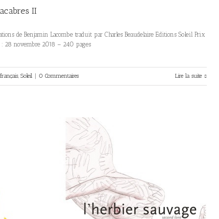
acabres II
rations de Benjamin Lacombe traduit par Charles Beaudelaire Editions Soleil Prix
n : 28 novembre 2018 – 240 pages
rançais
,
Soleil
|
0 Commentaires
Lire la suite