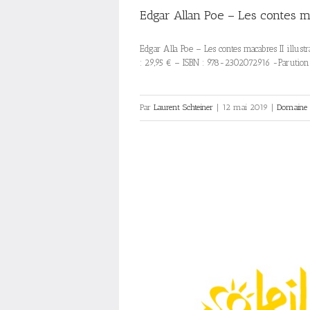
Edgar Allan Poe – Les contes m
Edgar Alla Poe – Les contes macabres II illust
: 29,95 € – ISBN : 978-2302072916 -Parutio
Par
Laurent Schteiner
|
12 mai 2019
|
Domaine f