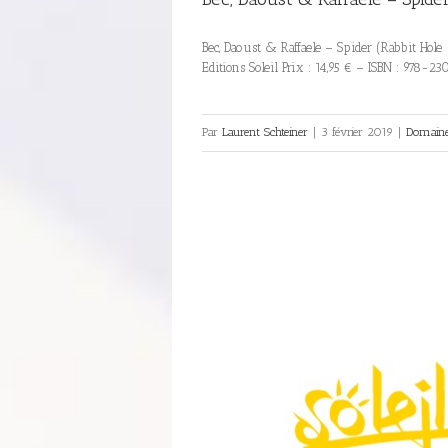
Bec, Daoust & Raffaele – Spider (Rabbit Hole -T
Editions Soleil Prix : 14,95 € – ISBN : 978-
Par
Laurent Schteiner
|
3 février 2019
|
Domaine