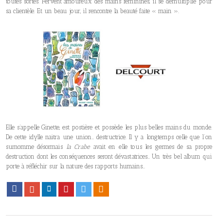
toutes sortes. Fervent amoureux des mains féminines, il se démultiplie pour
sa clientèle. Et un beau jour, il rencontre la beauté faite « main ».
Elle s’appelle Ginette, est postière et possède les plus belles mains du monde.
De cette idylle naitra une union… destructrice. Il y a longtemps celle que l’on
surnomme désormais
la Crabe
avait en elle tous les germes de sa propre
destruction dont les conséquences seront dévastatrices… Un très bel album qui
porte à réfléchir sur la nature des rapports humains…
Facebook
Google+
LinkedIn
Pinterest
Twitter
Viadeo