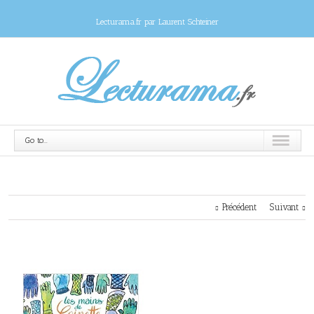
Lecturama.fr par Laurent Schteiner
Go to...
Précédent
Suivant