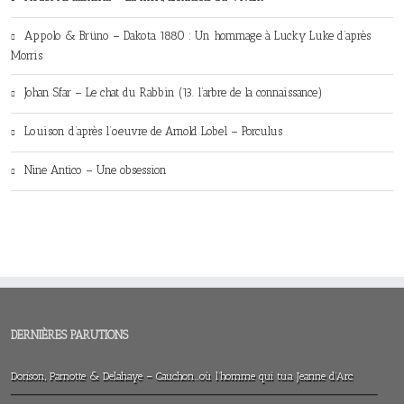
Appolo & Brüno – Dakota 1880 : Un hommage à Lucky Luke d’après
Morris
Johan Sfar – Le chat du Rabbin (13. l’arbre de la connaissance)
Louison d’après l’oeuvre de Arnold Lobel – Porculus
Nine Antico – Une obsession
DERNIÈRES PARUTIONS
Dorison, Parnotte & Delahaye – Cauchon…où l’homme qui tua Jeanne d’Arc