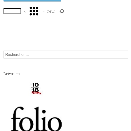
×
=
neuf
Partenaires