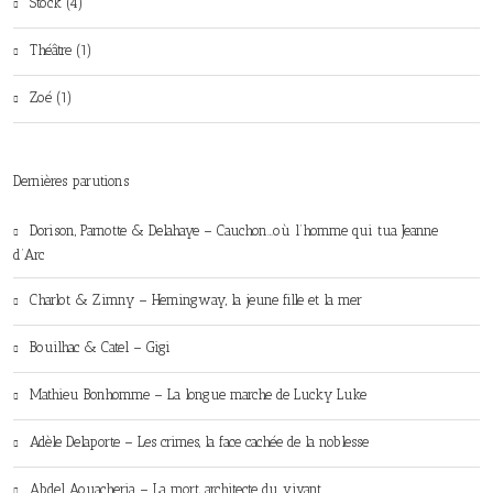
Stock (4)
Théâtre (1)
Zoé (1)
Dernières parutions
Dorison, Parnotte & Delahaye – Cauchon…où l’homme qui tua Jeanne
d’Arc
Charlot & Zimny – Hemingway, la jeune fille et la mer
Bouilhac & Catel – Gigi
Mathieu Bonhomme – La longue marche de Lucky Luke
Adèle Delaporte – Les crimes, la face cachée de la noblesse
Abdel Aouacheria – La mort, architecte du vivant