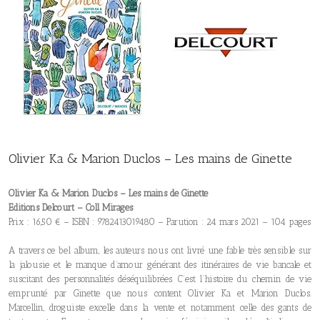
Olivier Ka & Marion Duclos – Les mains de Ginette
Olivier Ka & Marion Duclos – Les mains de Ginette
Editions Delcourt – Coll Mirages
Prix : 16,50 € – ISBN : 9782413019480 – Parution : 24 mars 2021 – 104 pages
A travers ce bel album, les auteurs nous ont livré une fable très sensible sur
la jalousie et le manque d’amour générant des itinéraires de vie bancale et
suscitant des personnalités déséquilibrées. C’est l’histoire du chemin de vie
emprunté par Ginette que nous content Olivier Ka et Marion Duclos.
Marcellin, droguiste excelle dans la vente et notamment celle des gants de