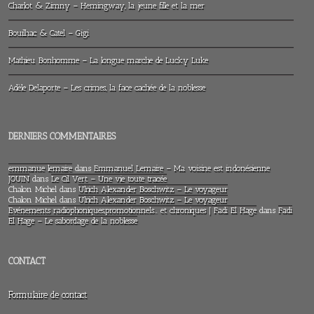
Charlot & Zimny – Hemingway, la jeune fille et la mer
Bouilhac & Catel – Gigi
Mathieu Bonhomme – La longue marche de Lucky Luke
Adèle Delaporte – Les crimes, la face cachée de la noblesse
DERNIERS COMMENTAIRES
emmanue lemaire
dans
Emmanuel Lemaire – Ma voisine est indonésienne
JOUIN
dans
Le Cil Vert – Une vie toute tracée
Chalon Michel
dans
Ulrich Alexander Boschwitz – Le voyageur
Chalon Michel
dans
Ulrich Alexander Boschwitz – Le voyageur
Evénements radiophoniques,promotionnels… et chroniques | Fadi El Hage
dans
Fadi
El Hage – Le sabordage de la noblesse
CONTACT
Formulaire de contact