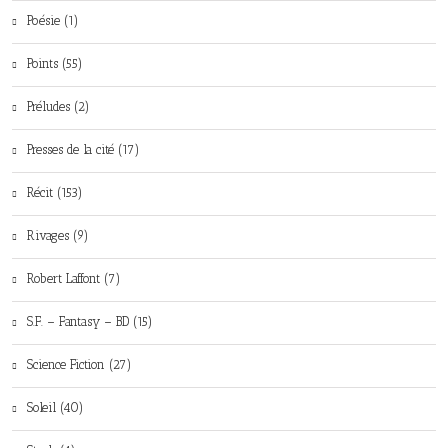
Poésie (1)
Points (55)
Préludes (2)
Presses de la cité (17)
Récit (153)
Rivages (9)
Robert Laffont (7)
S.F. – Fantasy – BD (15)
Science Fiction (27)
Soleil (40)