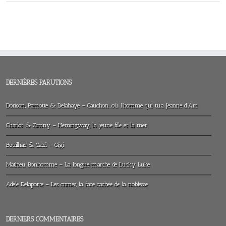
DERNIÈRES PARUTIONS
Dorison, Parnotte & Delahaye – Cauchon…où l’homme qui tua Jeanne d’Arc
Charlot & Zimny – Hemingway, la jeune fille et la mer
Bouilhac & Catel – Gigi
Mathieu Bonhomme – La longue marche de Lucky Luke
Adèle Delaporte – Les crimes, la face cachée de la noblesse
DERNIERS COMMENTAIRES