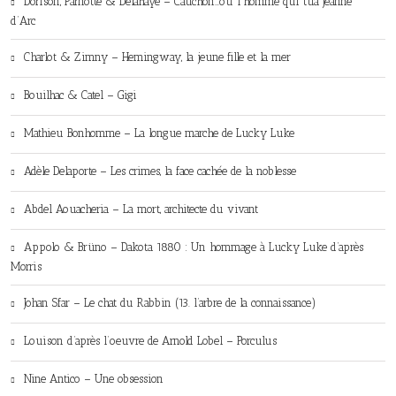
Dorison, Parnotte & Delahaye – Cauchon…où l’homme qui tua Jeanne
d’Arc
Charlot & Zimny – Hemingway, la jeune fille et la mer
Bouilhac & Catel – Gigi
Mathieu Bonhomme – La longue marche de Lucky Luke
Adèle Delaporte – Les crimes, la face cachée de la noblesse
Abdel Aouacheria – La mort, architecte du vivant
Appolo & Brüno – Dakota 1880 : Un hommage à Lucky Luke d’après
Morris
Johan Sfar – Le chat du Rabbin (13. l’arbre de la connaissance)
Louison d’après l’oeuvre de Arnold Lobel – Porculus
Nine Antico – Une obsession