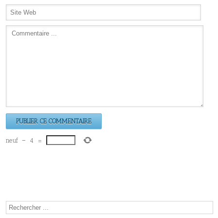
neuf
−
4
=