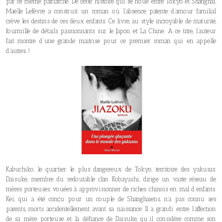
par ce même patriarche. De cette histoire qui se noue entre Tokyo et Shanghai,
Maëlle Lefèvre a construit un roman où l’absence patente d’amour familial
crève les destins de ces deux enfants. Ce livre, au style incroyable de maturité,
fourmille de détails passionnants sur le Japon et La Chine. A ce titre, l’auteur
fait montre d’une grande maitrise pour ce premier roman qui en appelle
d’autres…!
Kabuchiko, le quartier le plus dangereux de Tokyo, territoire des yakusas.
Daisuke, membre du redoutable clan Kobayashi, dirige un vaste réseau de
mères porteuses vouées à approvisionner de riches chinois en mal d’enfants.
Kei, qui a été conçu pour un couple de Shanghaiens, n’a pas connu ses
parents, morts accidentellement avant sa naissance. Il a grandi entre l’affection
de sa mère porteuse et la défiance de Daisuke, qu’il considère comme son