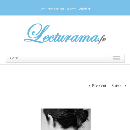
Lecturama.fr par Laurent Schteiner
Go to...
Précédent
Suivant