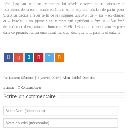
père. Jusqu’au jour où ce dernier lui révèle le secret de sa naissance et
l’existence de sa soeur, restée en Chine. Kei entreprend dès lors de partir pour
Shanghai, décidé à relier le fil de ses origines.
Jiazoku
: de « jia » en chinois
et « kazoku » en japonais, deux mots qui signifient « famille ». Sur fond
de trafics et d’exploitation humaine, Maëlle Lefevre, dix-neuf ans, explore
dans ce premier roman émouvant l’amour idéal qui unit parents et enfants.
Facebook
Google+
LinkedIn
Pinterest
Twitter
Viadeo
Par
Laurent Schteiner
|
5 janvier 2019
|
Albin-Michel
,
Domaine
français
|
0 Commentaires
Ecrire un commentaire