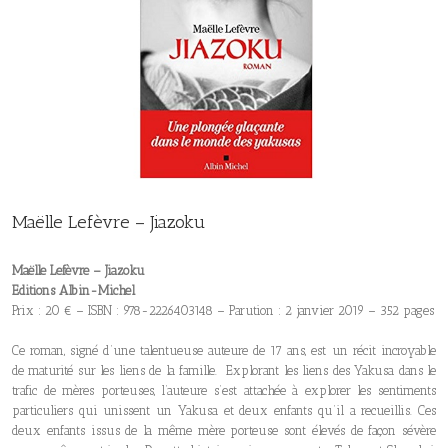
Maëlle Lefèvre – Jiazoku
Maëlle Lefèvre – Jiazoku
Editions Albin-Michel
Prix : 20 € – ISBN : 978-2226403148 – Parution : 2 janvier 2019 – 352 pages
Ce roman, signé d’une talentueuse auteure de 17 ans, est un récit incroyable
de maturité sur les liens de la famille. Explorant les liens des Yakusa dans le
trafic de mères porteuses, l’auteure s’est attachée à explorer les sentiments
particuliers qui unissent un Yakusa et deux enfants qu’il a recueillis. Ces
deux enfants issus de la même mère porteuse sont élevés de façon sévère