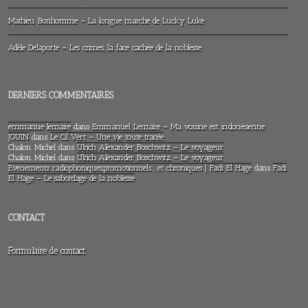
Mathieu Bonhomme – La longue marche de Lucky Luke
Adèle Delaporte – Les crimes, la face cachée de la noblesse
DERNIERS COMMENTAIRES
emmanue lemaire
dans
Emmanuel Lemaire – Ma voisine est indonésienne
JOUIN
dans
Le Cil Vert – Une vie toute tracée
Chalon Michel
dans
Ulrich Alexander Boschwitz – Le voyageur
Chalon Michel
dans
Ulrich Alexander Boschwitz – Le voyageur
Evénements radiophoniques,promotionnels… et chroniques | Fadi El Hage
dans
Fadi
El Hage – Le sabordage de la noblesse
CONTACT
Formulaire de contact