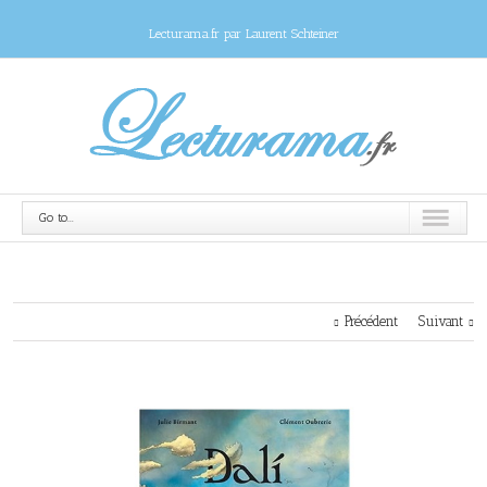
Lecturama.fr par Laurent Schteiner
Go to...
Précédent
Suivant