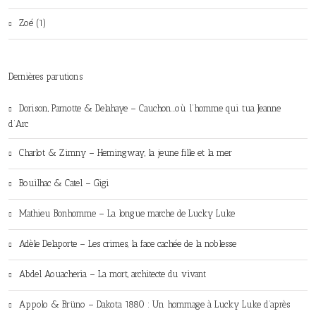
Zoé (1)
Dernières parutions
Dorison, Parnotte & Delahaye – Cauchon…où l’homme qui tua Jeanne
d’Arc
Charlot & Zimny – Hemingway, la jeune fille et la mer
Bouilhac & Catel – Gigi
Mathieu Bonhomme – La longue marche de Lucky Luke
Adèle Delaporte – Les crimes, la face cachée de la noblesse
Abdel Aouacheria – La mort, architecte du vivant
Appolo & Brüno – Dakota 1880 : Un hommage à Lucky Luke d’après