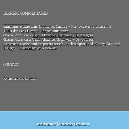
DERNIERS COMMENTAIRES
emmanue lemaire
dans
Emmanuel Lemaire – Ma voisine est indonésienne
JOUIN
dans
Le Cil Vert – Une vie toute tracée
Chalon Michel
dans
Ulrich Alexander Boschwitz – Le voyageur
Chalon Michel
dans
Ulrich Alexander Boschwitz – Le voyageur
Evénements radiophoniques,promotionnels… et chroniques | Fadi El Hage
dans
Fadi
El Hage – Le sabordage de la noblesse
CONTACT
Formulaire de contact
Lecturama.fr | Réalisation CreaNico.fr