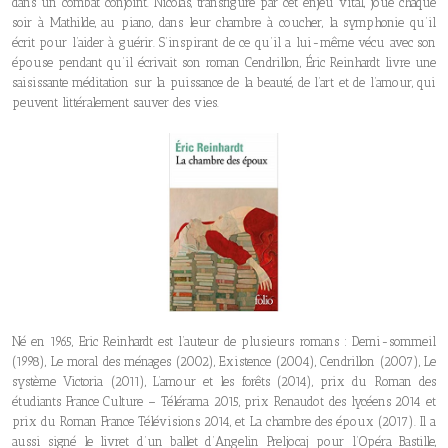
dans un combat conjoint. Nicolas, transfiguré par cet enjeu vital, joue chaque
soir à Mathilde, au piano, dans leur chambre à coucher, la symphonie qu’il
écrit pour l’aider à guérir. S’inspirant de ce qu’il a lui-même vécu avec son
épouse pendant qu’il écrivait son roman Cendrillon, Éric Reinhardt livre une
saisissante méditation sur la puissance de la beauté, de l’art et de l’amour, qui
peuvent littéralement sauver des vies.
Né en 1965, Eric Reinhardt est l’auteur de plusieurs romans : Demi-sommeil
(1998), Le moral des ménages (2002), Existence (2004), Cendrillon (2007), Le
système Victoria (2011), L’amour et les forêts (2014), prix du Roman des
étudiants France Culture – Télérama 2015, prix Renaudot des lycéens 2014 et
prix du Roman France Télévisions 2014, et La chambre des époux (2017). Il a
aussi signé le livret d’un ballet d’Angelin Preljocaj pour l’Opéra Bastille,