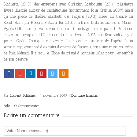
Siddharta (2010), des entretiens avec Christian Louboutin (2011), plusieurs
livres illustrés autour de l’architecture (notamment Tour Granite, 2009) ainsi
qu’une pièce de théâtre, Elisabeth ou l’Equité (2013), créée au théâtre du
Rond-Point par Frédéric Fisbach. En 2015, il a filmé la danseuse étoile Marie-
Agnès Gillot dans Je vous emmène, court-métrage réalisé pour la 3e Scène,
espace numérique de l’Opéra de Paris. En février 2018, Eric Reinhardt a signé
pour l’Opéra-Comique le livret et l’architecture musicale de l’opéra Et in
Arcadia ego, composé d’extraits d’opéras de Rameau, dans une mise en scène
de Phia Ménard. Il a reçu le Globe de cristal d’honneur 2012 pour l’ensemble
de son oeuvre.
Facebook
Google+
LinkedIn
Pinterest
Twitter
Viadeo
Par
Laurent Schteiner
|
1 novembre 2019
|
Domaine français
,
Folio
|
0 Commentaires
Ecrire un commentaire