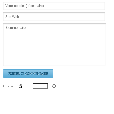
trois
+
=