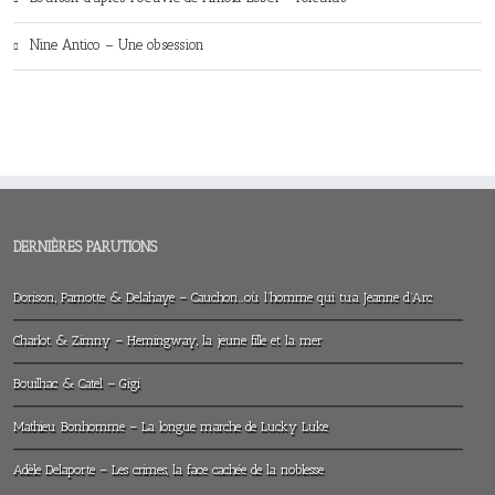
Nine Antico – Une obsession
DERNIÈRES PARUTIONS
Dorison, Parnotte & Delahaye – Cauchon…où l’homme qui tua Jeanne d’Arc
Charlot & Zimny – Hemingway, la jeune fille et la mer
Bouilhac & Catel – Gigi
Mathieu Bonhomme – La longue marche de Lucky Luke
Adèle Delaporte – Les crimes, la face cachée de la noblesse