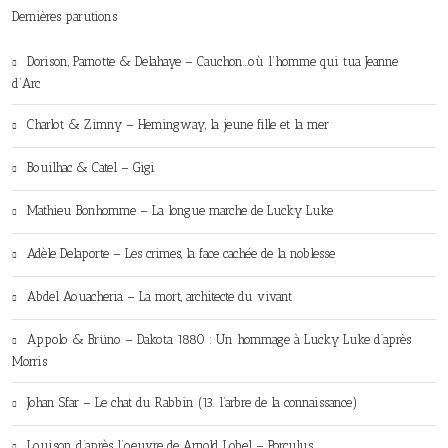
Dernières parutions
Dorison, Parnotte & Delahaye – Cauchon…où l’homme qui tua Jeanne
d’Arc
Charlot & Zimny – Hemingway, la jeune fille et la mer
Bouilhac & Catel – Gigi
Mathieu Bonhomme – La longue marche de Lucky Luke
Adèle Delaporte – Les crimes, la face cachée de la noblesse
Abdel Aouacheria – La mort, architecte du vivant
Appolo & Brüno – Dakota 1880 : Un hommage à Lucky Luke d’après
Morris
Johan Sfar – Le chat du Rabbin (13. l’arbre de la connaissance)
Louison d’après l’oeuvre de Arnold Lobel – Porculus