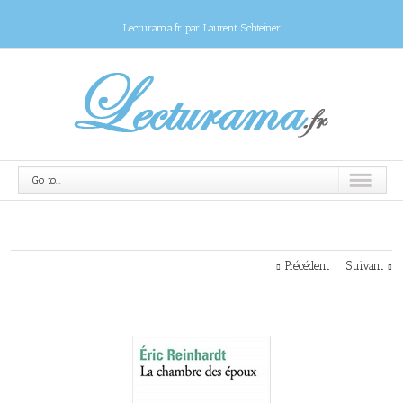
Lecturama.fr par Laurent Schteiner
Go to...
Précédent
Suivant