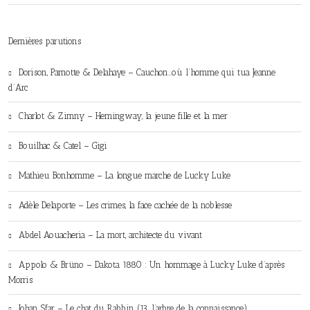
Dernières parutions
Dorison, Parnotte & Delahaye – Cauchon…où l’homme qui tua Jeanne
d’Arc
Charlot & Zimny – Hemingway, la jeune fille et la mer
Bouilhac & Catel – Gigi
Mathieu Bonhomme – La longue marche de Lucky Luke
Adèle Delaporte – Les crimes, la face cachée de la noblesse
Abdel Aouacheria – La mort, architecte du vivant
Appolo & Brüno – Dakota 1880 : Un hommage à Lucky Luke d’après
Morris
Johan Sfar – Le chat du Rabbin (13. l’arbre de la connaissance)