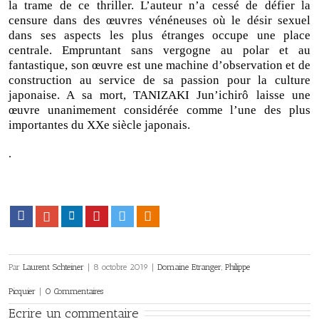
la trame de ce thriller. L’auteur n’a cessé de défier la
censure dans des œuvres vénéneuses où le désir sexuel
dans ses aspects les plus étranges occupe une place
centrale. Empruntant sans vergogne au polar et au
fantastique, son œuvre est une machine d’observation et de
construction au service de sa passion pour la culture
japonaise. A sa mort, TANIZAKI Jun’ichirô laisse une
œuvre unanimement considérée comme l’une des plus
importantes du XXe siècle japonais.
.
Facebook
Google+
LinkedIn
Pinterest
Twitter
Viadeo
Par
Laurent Schteiner
|
8 octobre 2019
|
Domaine Etranger
,
Philippe
Picquier
|
0 Commentaires
Ecrire un commentaire