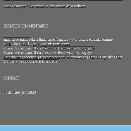
Adèle Delaporte – Les crimes, la face cachée de la noblesse
DERNIERS COMMENTAIRES
emmanue lemaire
dans
Emmanuel Lemaire – Ma voisine est indonésienne
JOUIN
dans
Le Cil Vert – Une vie toute tracée
Chalon Michel
dans
Ulrich Alexander Boschwitz – Le voyageur
Chalon Michel
dans
Ulrich Alexander Boschwitz – Le voyageur
Evénements radiophoniques,promotionnels… et chroniques | Fadi El Hage
dans
Fadi
El Hage – Le sabordage de la noblesse
CONTACT
Formulaire de contact