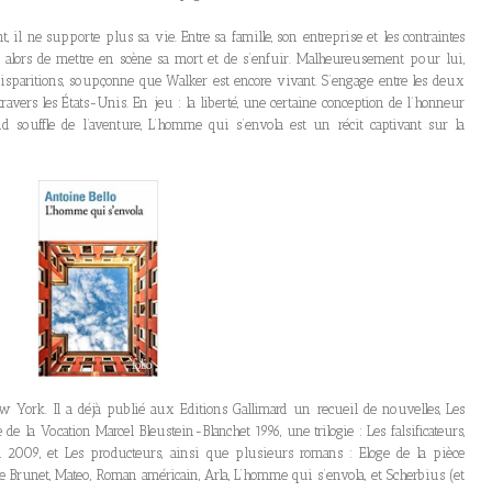
 il ne supporte plus sa vie. Entre sa famille, son entreprise et les contraintes
e alors de mettre en scène sa mort et de s’enfuir. Malheureusement pour lui,
 disparitions, soupçonne que Walker est encore vivant. S’engage entre les deux
vers les États-Unis. En jeu : la liberté, une certaine conception de l’honneur
 souffle de l’aventure, L’homme qui s’envola est un récit captivant sur la
w York. Il a déjà publié aux Editions Gallimard un recueil de nouvelles, Les
de la Vocation Marcel Bleustein-Blanchet 1996, une trilogie : Les falsificateurs,
a 2009, et Les producteurs, ainsi que plusieurs romans : Eloge de la pièce
e Brunet, Mateo, Roman américain, Arla, L’homme qui s’envola, et Scherbius (et