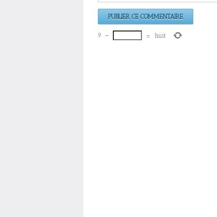
9
−
=
huit