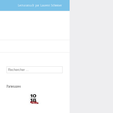
Lecturama.fr par Laurent Schteiner
Partenaires