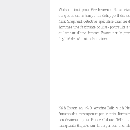
Walker a tout pour être heureux. Et pourtant,
du quotidien, le temps lui échappe. Il décid
Nick Shepherd, détective spécialisé dans les
hommes une fascinante course-poursuite à tra
et l’amour d’une femme. Balayé par le grand
fragilité des réussites humaines.
Né à Boston en 1970, Antoine Bello vit à Ne
funambules, récompensé par le prix littéraire 
Les éclaireurs, prix France Culture-Téléram
manquante, Enquête sur la disparition d’Emili