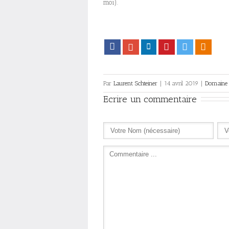
moi).
Facebook
Google+
LinkedIn
Pinterest
Twitter
Viadeo
Par
Laurent Schteiner
|
14 avril 2019
|
Domaine 
Ecrire un commentaire