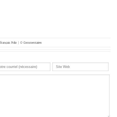
français
,
Folio
|
0 Commentaires