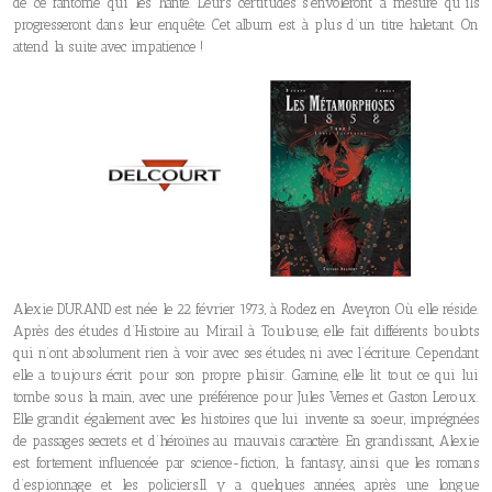
de ce fantôme qui les hante. Leurs certitudes s’envoleront à mesure qu’ils
progresseront dans leur enquête. Cet album est à plus d’un titre haletant. On
attend la suite avec impatience !
Alexie DURAND est née le 22 février 1973, à Rodez en Aveyron Où elle réside.
Après des études d’Histoire au Mirail à Toulouse, elle fait différents boulots
qui n’ont absolument rien à voir avec ses études, ni avec l’écriture. Cependant
elle a toujours écrit pour son propre plaisir. Gamine, elle lit tout ce qui lui
tombe sous la main, avec une préférence pour Jules Vernes et Gaston Leroux.
Elle grandit également avec les histoires que lui invente sa soeur, imprégnées
de passages secrets et d’héroïnes au mauvais caractère. En grandissant, Alexie
est fortement influencée par science-fiction, la fantasy, ainsi que les romans
d’espionnage et les policiers.Il y a quelques années, après une longue