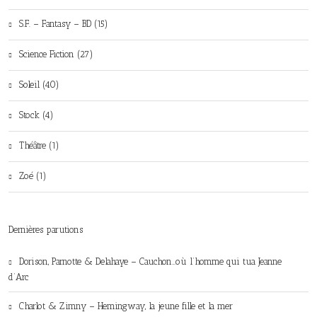
S.F. – Fantasy – BD (15)
Science Fiction (27)
Soleil (40)
Stock (4)
Théâtre (1)
Zoé (1)
Dernières parutions
Dorison, Parnotte & Delahaye – Cauchon…où l’homme qui tua Jeanne
d’Arc
Charlot & Zimny – Hemingway, la jeune fille et la mer