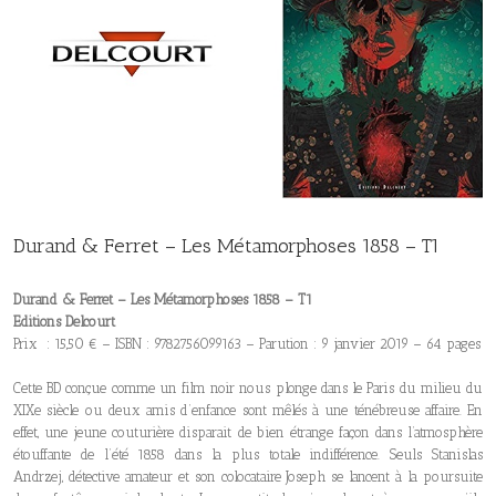
Durand & Ferret – Les Métamorphoses 1858 – T1
Durand & Ferret – Les Métamorphoses 1858 – T1
Editions Delcourt
Prix : 15,50 € – ISBN : 9782756099163 – Parution : 9 janvier 2019 – 64 pages
Cette BD conçue comme un film noir nous plonge dans le Paris du milieu du
XIXe siècle ou deux amis d’enfance sont mêlés à une ténébreuse affaire. En
effet, une jeune couturière disparait de bien étrange façon dans l’atmosphère
étouffante de l’été 1858 dans la plus totale indifférence. Seuls Stanislas
Andrzej, détective amateur et son colocataire Joseph se lancent à la poursuite