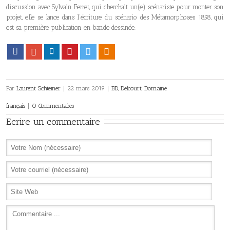
discussion avec Sylvain Ferret, qui cherchait un(e) scénariste pour monter son
projet, elle se lance dans l’écriture du scénario des Métamorphoses 1858, qui
est sa première publication en bande dessinée.
Facebook
Google+
LinkedIn
Pinterest
Twitter
Viadeo
Par
Laurent Schteiner
|
22 mars 2019
|
BD
,
Delcourt
,
Domaine
français
|
0 Commentaires
Ecrire un commentaire