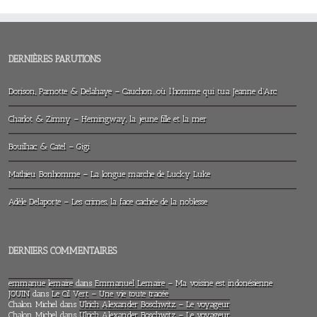
DERNIÈRES PARUTIONS
Dorison, Parnotte & Delahaye – Cauchon…où l’homme qui tua Jeanne d’Arc
Charlot & Zimny – Hemingway, la jeune fille et la mer
Bouilhac & Catel – Gigi
Mathieu Bonhomme – La longue marche de Lucky Luke
Adèle Delaporte – Les crimes, la face cachée de la noblesse
DERNIERS COMMENTAIRES
emmanue lemaire
dans
Emmanuel Lemaire – Ma voisine est indonésienne
JOUIN
dans
Le Cil Vert – Une vie toute tracée
Chalon Michel
dans
Ulrich Alexander Boschwitz – Le voyageur
Chalon Michel
dans
Ulrich Alexander Boschwitz – Le voyageur