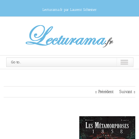
Lecturama.fr par Laurent Schteiner
Go to...
Précédent
Suivant