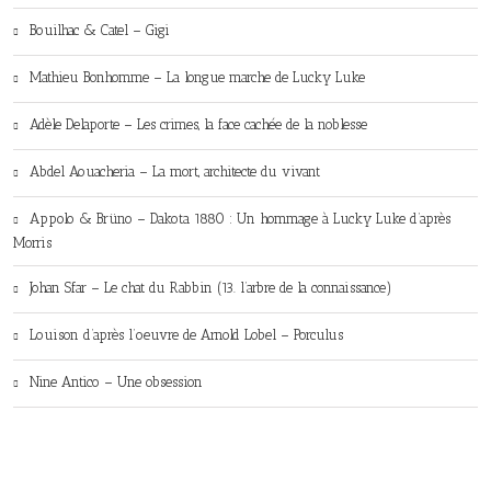
Bouilhac & Catel – Gigi
Mathieu Bonhomme – La longue marche de Lucky Luke
Adèle Delaporte – Les crimes, la face cachée de la noblesse
Abdel Aouacheria – La mort, architecte du vivant
Appolo & Brüno – Dakota 1880 : Un hommage à Lucky Luke d’après
Morris
Johan Sfar – Le chat du Rabbin (13. l’arbre de la connaissance)
Louison d’après l’oeuvre de Arnold Lobel – Porculus
Nine Antico – Une obsession