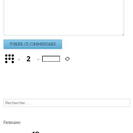
×
=
Partenaires