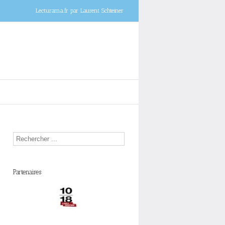
Lecturama.fr par Laurent Schteiner
Partenaires