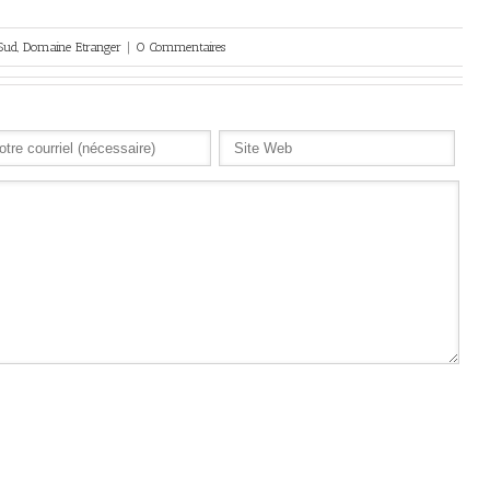
Sud
,
Domaine Etranger
|
0 Commentaires