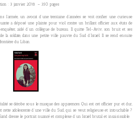
tion : 3 janvier 2018 – 350 pages
ns l’armée, un avocat d’une trentaine d’années se voit confier une curieuse
quante a déposé une plainte pour viol contre un brillant officier aux états de
enquêter, aidé d’un collègue de bureau. Il quitte Tel-Aviv, son bruit et ses
de la soldate, dans une petite ville pauvre du Sud d’Israël. Il se rend ensuite
frontière du Liban.
alité se dérobe sous le masque des apparences. Qui est cet officier pur et dur,
 est cette adolescente d’une ville du Sud, qui se veut religieuse et intouchable ?
rid dresse le portrait nuancé et complexe d’un Israël brutal et insaisissable.