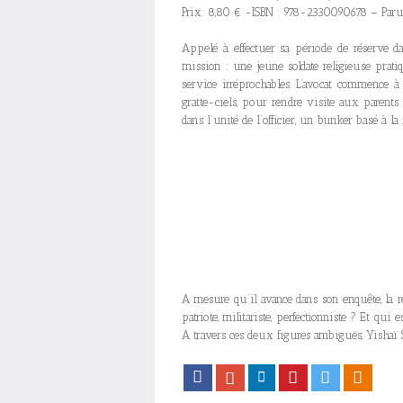
Prix: 8,80 € -ISBN : 978-2330090678 – Paru
Appelé à effectuer sa période de réserve da
mission : une jeune soldate religieuse prati
service irréprochables. L’avocat commence à 
gratte-ciels, pour rendre visite aux parents 
dans l’unité de l’officier, un bunker basé à la 
A mesure qu’il avance dans son enquête, la ré
patriote, militariste, perfectionniste ? Et qui
A travers ces deux figures ambiguës, Yishaï Sa
Facebook
Google+
LinkedIn
Pinterest
Twitter
Viadeo