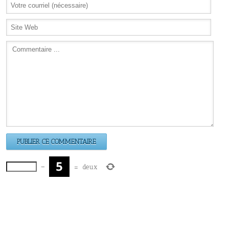
−
=
deux