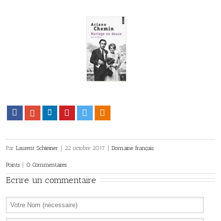
Facebook
Google+
LinkedIn
Pinterest
Twitter
Viadeo
Par
Laurent Schteiner
|
22 octobre 2017
|
Domaine français
,
Points
|
0 Commentaires
Ecrire un commentaire