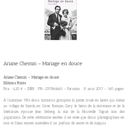
Ariane Chemin – Mariage en douce
Ariane Chemin – Mariage en douce
Editions Points
Prix : 6,20 € – ISBN : 978-2757864463 – Parution : 31 aout 2017 – 160 pages
À l’automne 1963, deux inconnus grimpent la petite route en lacets qui mène
au village de Sarrola, en Corse. Romain Gary, le héros de la résistance et de la
littérature, épouse Jean Seberg, la star de la Nouvelle Vague, loin des
paparazzis. De cette cérémonie secrète, il ne reste que deux photographies en
noir et blanc, encore auréolées d’un parfum de secret et de maquis.