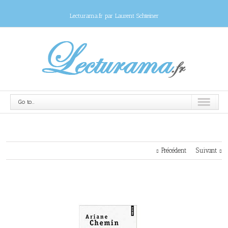
Lecturama.fr par Laurent Schteiner
Go to...
Précédent
Suivant