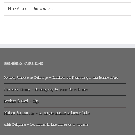
Nine Antico – Une obsession
DERNIÈRES PARUTIONS
Dorison, Parnotte & Delahaye – Cauchon…où l’homme qui tua Jeanne d’Arc
Charlot & Zimny – Hemingway, la jeune fille et la mer
Bouilhac & Catel – Gigi
Mathieu Bonhomme – La longue marche de Lucky Luke
Adèle Delaporte – Les crimes, la face cachée de la noblesse