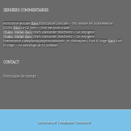
DERNIERS COMMENTAIRES
emmanue lemaire
dans
Emmanuel Lemaire – Ma voisine est indonésienne
JOUIN
dans
Le Cil Vert – Une vie toute tracée
Chalon Michel
dans
Ulrich Alexander Boschwitz – Le voyageur
Chalon Michel
dans
Ulrich Alexander Boschwitz – Le voyageur
Evénements radiophoniques,promotionnels… et chroniques | Fadi El Hage
dans
Fadi
El Hage – Le sabordage de la noblesse
CONTACT
Formulaire de contact
Lecturama.fr | Réalisation CreaNico.fr