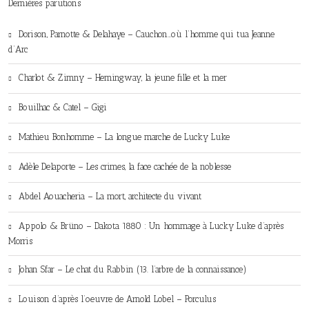
Dernières parutions
Dorison, Parnotte & Delahaye – Cauchon…où l’homme qui tua Jeanne
d’Arc
Charlot & Zimny – Hemingway, la jeune fille et la mer
Bouilhac & Catel – Gigi
Mathieu Bonhomme – La longue marche de Lucky Luke
Adèle Delaporte – Les crimes, la face cachée de la noblesse
Abdel Aouacheria – La mort, architecte du vivant
Appolo & Brüno – Dakota 1880 : Un hommage à Lucky Luke d’après
Morris
Johan Sfar – Le chat du Rabbin (13. l’arbre de la connaissance)
Louison d’après l’oeuvre de Arnold Lobel – Porculus