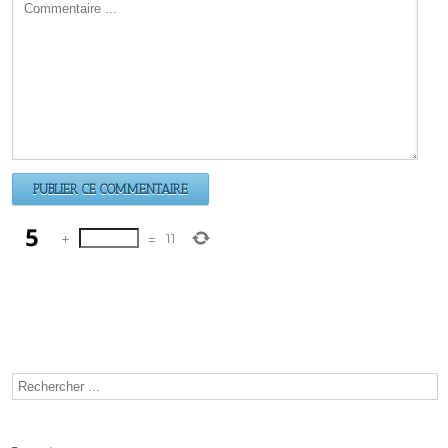
+
=
11