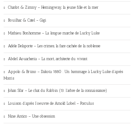
Charlot & Zimny – Hemingway, la jeune fille et la mer
Bouilhac & Catel – Gigi
Mathieu Bonhomme – La longue marche de Lucky Luke
Adèle Delaporte – Les crimes, la face cachée de la noblesse
Abdel Aouacheria – La mort, architecte du vivant
Appolo & Brüno – Dakota 1880 : Un hommage à Lucky Luke d’après
Morris
Johan Sfar – Le chat du Rabbin (13. l’arbre de la connaissance)
Louison d’après l’oeuvre de Arnold Lobel – Porculus
Nine Antico – Une obsession