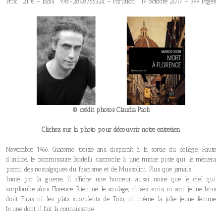
Prix : 21 € – ISBN : 978-2848766324 – Parution : 19 octobre 2017 – 399 Pages
© crédit photos Claudia Paoli
Clichez sur la photo pour découvrir notre entretien
Novembre 1966. Giacomo, treize ans, disparaît à la sortie du collège. Faute
d’indice, le commissaire Bordelli s’accroche à une mince piste qui le mènera
parmi des nostalgiques du fascisme et de Mussolini. Plus que jamais
hanté par la guerre, il affiche une humeur aussi noire que le ciel qui
surplombe alors Florence. Rien ne le soulage, ni ses amis, ni son jeune bras
droit Piras, ni les plats succulents de Toto, ni même la jolie jeune femme
brune dont il fait la connaissance.