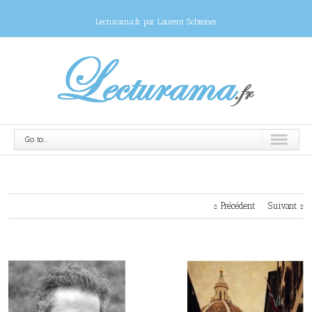
Lecturama.fr par Laurent Schteiner
Go to...
Précédent
Suivant