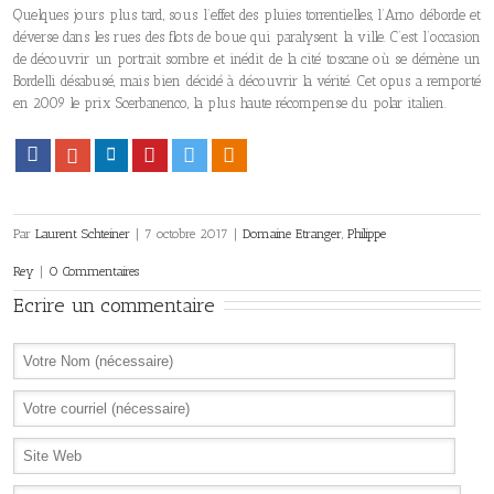
Quelques jours plus tard, sous l’effet des pluies torrentielles, l’Arno déborde et
déverse dans les rues des flots de boue qui paralysent la ville. C’est l’occasion
de découvrir un portrait sombre et inédit de la cité toscane où se démène un
Bordelli désabusé, mais bien décidé à découvrir la vérité. Cet opus a remporté
en 2009 le prix Scerbanenco, la plus haute récompense du polar italien.
Facebook
Google+
LinkedIn
Pinterest
Twitter
Viadeo
Par
Laurent Schteiner
|
7 octobre 2017
|
Domaine Etranger
,
Philippe
Rey
|
0 Commentaires
Ecrire un commentaire