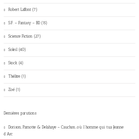
Robert Laffont (7)
S.F. – Fantasy – BD (15)
Science Fiction (27)
Soleil (40)
Stock (4)
Théâtre (1)
Zoé (1)
Dernières parutions
Dorison, Parnotte & Delahaye – Cauchon…où l’homme qui tua Jeanne
d’Arc