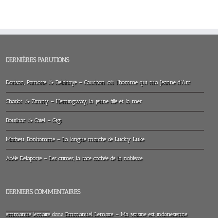
DERNIÈRES PARUTIONS
Dorison, Parnotte & Delahaye – Cauchon…où l’homme qui tua Jeanne d’Arc
Charlot & Zimny – Hemingway, la jeune fille et la mer
Bouilhac & Catel – Gigi
Mathieu Bonhomme – La longue marche de Lucky Luke
Adèle Delaporte – Les crimes, la face cachée de la noblesse
DERNIERS COMMENTAIRES
emmanue lemaire
dans
Emmanuel Lemaire – Ma voisine est indonésienne