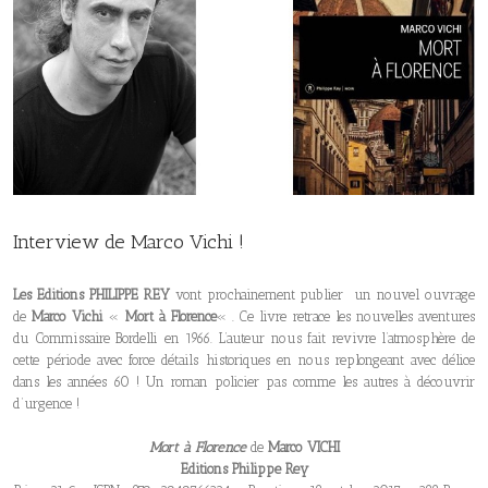
Interview de Marco Vichi !
Les Editions PHILIPPE REY
vont prochainement publier un nouvel ouvrage
de
Marco Vichi
«
Mort à Florence
« . Ce livre retrace les nouvelles aventures
du Commissaire Bordelli en 1966. L’auteur nous fait revivre l’atmosphère de
cette période avec force détails historiques en nous replongeant avec délice
dans les années 60 ! Un roman policier pas comme les autres à découvrir
d’urgence !
Mort à Florenc
e
de
Marco VICHI
Editions Philippe Rey