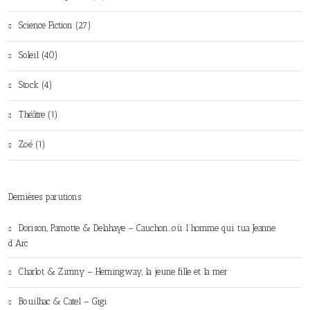
Science Fiction (27)
Soleil (40)
Stock (4)
Théâtre (1)
Zoé (1)
Dernières parutions
Dorison, Parnotte & Delahaye – Cauchon…où l’homme qui tua Jeanne
d’Arc
Charlot & Zimny – Hemingway, la jeune fille et la mer
Bouilhac & Catel – Gigi