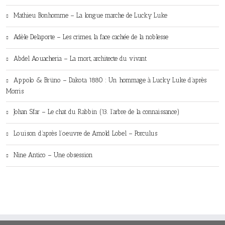
Mathieu Bonhomme – La longue marche de Lucky Luke
Adèle Delaporte – Les crimes, la face cachée de la noblesse
Abdel Aouacheria – La mort, architecte du vivant
Appolo & Brüno – Dakota 1880 : Un hommage à Lucky Luke d’après
Morris
Johan Sfar – Le chat du Rabbin (13. l’arbre de la connaissance)
Louison d’après l’oeuvre de Arnold Lobel – Porculus
Nine Antico – Une obsession