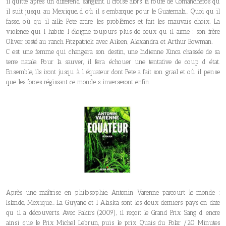
il quitte après un différend sanglant. Il croise alors la route de Comancheros qu
il suit jusqu au Mexique, d où il s embarque pour le Guatemala… Quoi qu il
fasse, où qu il aille, Pete attire les problèmes et fait les mauvais choix. La
violence qui l habite l éloigne toujours plus de ceux qu il aime : son frère
Oliver, resté au ranch Fitzpatrick avec Aileen, Alexandra et Arthur Bowman.
C est une femme qui changera son destin, une Indienne Xinca chassée de sa
terre natale. Pour la sauver, il fera échouer une tentative de coup d état.
Ensemble, ils iront jusqu à l équateur dont Pete a fait son graal et où il pense
que les forces régissant ce monde s inverseront enfin.
Après une maîtrise en philosophie, Antonin Varenne parcourt le monde :
Islande, Mexique… La Guyane et l Alaska sont les deux derniers pays en date
qu il a découverts. Avec Fakirs (2009), il reçoit le Grand Prix Sang d encre
ainsi que le Prix Michel Lebrun, puis le prix Quais du Polar /20 Minutes