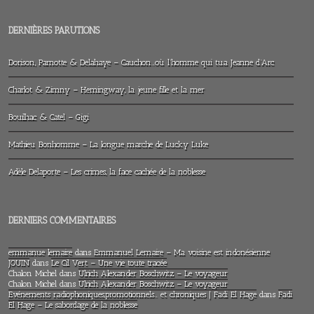
DERNIÈRES PARUTIONS
Dorison, Parnotte & Delahaye – Cauchon…où l’homme qui tua Jeanne d’Arc
Charlot & Zimny – Hemingway, la jeune fille et la mer
Bouilhac & Catel – Gigi
Mathieu Bonhomme – La longue marche de Lucky Luke
Adèle Delaporte – Les crimes, la face cachée de la noblesse
DERNIERS COMMENTAIRES
emmanue lemaire
dans
Emmanuel Lemaire – Ma voisine est indonésienne
JOUIN
dans
Le Cil Vert – Une vie toute tracée
Chalon Michel
dans
Ulrich Alexander Boschwitz – Le voyageur
Chalon Michel
dans
Ulrich Alexander Boschwitz – Le voyageur
Evénements radiophoniques,promotionnels… et chroniques | Fadi El Hage
dans
Fadi
El Hage – Le sabordage de la noblesse