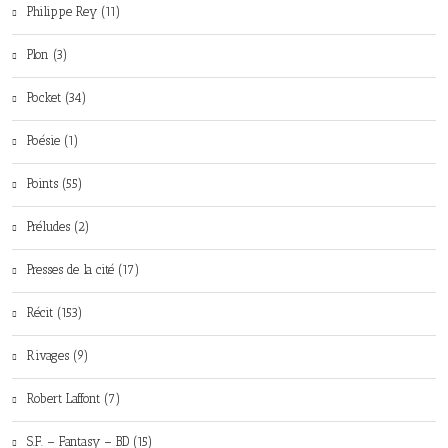
Philippe Rey (11)
Plon (3)
Pocket (34)
Poésie (1)
Points (55)
Préludes (2)
Presses de la cité (17)
Récit (153)
Rivages (9)
Robert Laffont (7)
S.F. – Fantasy – BD (15)