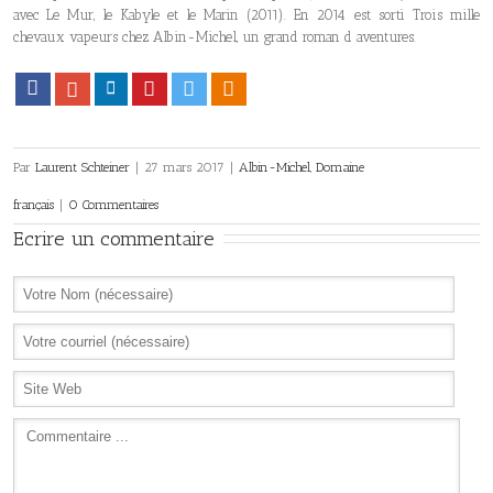
avec Le Mur, le Kabyle et le Marin (2011). En 2014 est sorti Trois mille
chevaux vapeurs chez Albin-Michel, un grand roman d aventures.
Facebook
Google+
LinkedIn
Pinterest
Twitter
Viadeo
Par
Laurent Schteiner
|
27 mars 2017
|
Albin-Michel
,
Domaine
français
|
0 Commentaires
Ecrire un commentaire