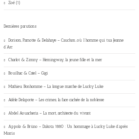
Zoé (1)
Dernières parutions
Dorison, Parnotte & Delahaye – Cauchon…où l’homme qui tua Jeanne
d’Arc
Charlot & Zimny – Hemingway, la jeune fille et la mer
Bouilhac & Catel – Gigi
Mathieu Bonhomme – La longue marche de Lucky Luke
Adèle Delaporte – Les crimes, la face cachée de la noblesse
Abdel Aouacheria – La mort, architecte du vivant
Appolo & Brüno – Dakota 1880 : Un hommage à Lucky Luke d’après
Morris