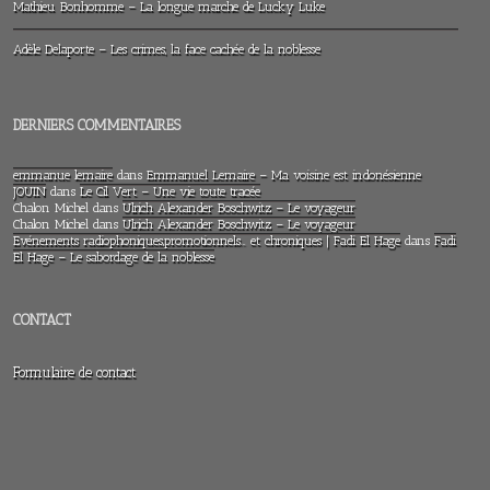
Mathieu Bonhomme – La longue marche de Lucky Luke
Adèle Delaporte – Les crimes, la face cachée de la noblesse
DERNIERS COMMENTAIRES
emmanue lemaire
dans
Emmanuel Lemaire – Ma voisine est indonésienne
JOUIN
dans
Le Cil Vert – Une vie toute tracée
Chalon Michel
dans
Ulrich Alexander Boschwitz – Le voyageur
Chalon Michel
dans
Ulrich Alexander Boschwitz – Le voyageur
Evénements radiophoniques,promotionnels… et chroniques | Fadi El Hage
dans
Fadi
El Hage – Le sabordage de la noblesse
CONTACT
Formulaire de contact