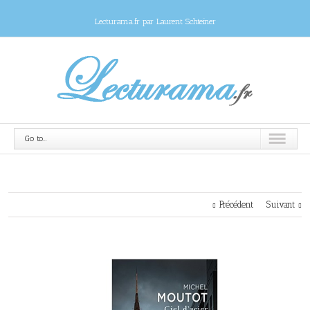
Lecturama.fr par Laurent Schteiner
Go to...
Précédent
Suivant