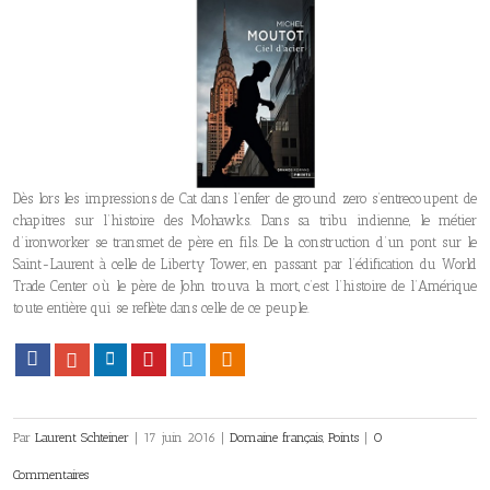
Dès lors les impressions de Cat dans l’enfer de ground zero s’entrecoupent de
chapitres sur l’histoire des Mohawks. Dans sa tribu indienne, le métier
d’ironworker se transmet de père en fils. De la construction d’un pont sur le
Saint-Laurent à celle de Liberty Tower, en passant par l’édification du World
Trade Center où le père de John trouva la mort, c’est l’histoire de l’Amérique
toute entière qui se reflète dans celle de ce peuple.
Facebook
Google+
LinkedIn
Pinterest
Twitter
Viadeo
Par
Laurent Schteiner
|
17 juin 2016
|
Domaine français
,
Points
|
0
Commentaires