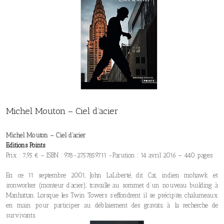
Michel Mouton – Ciel d’acier
Michel Mouton – Ciel d’acier
Editions Points
Prix : 7,95 € – ISBN : 978-2757859711 -Parution : 14 avril 2016 – 440 pages
En ce 11 septembre 2001, John LaLiberté, dit Cat, indien mohawk et
ironworker (monteur d’acier), travaille au sommet d’un nouveau building à
Manhattan. Lorsque les Twin Towers s’effondrent il se précipite, chalumeaux
en main pour participer au déblaiement des gravats, à la recherche de
survivants.