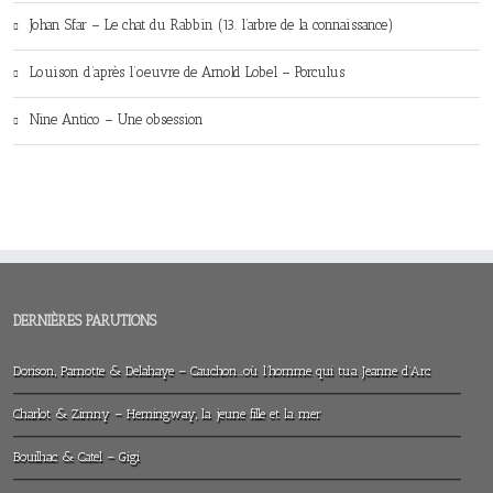
Johan Sfar – Le chat du Rabbin (13. l’arbre de la connaissance)
Louison d’après l’oeuvre de Arnold Lobel – Porculus
Nine Antico – Une obsession
DERNIÈRES PARUTIONS
Dorison, Parnotte & Delahaye – Cauchon…où l’homme qui tua Jeanne d’Arc
Charlot & Zimny – Hemingway, la jeune fille et la mer
Bouilhac & Catel – Gigi