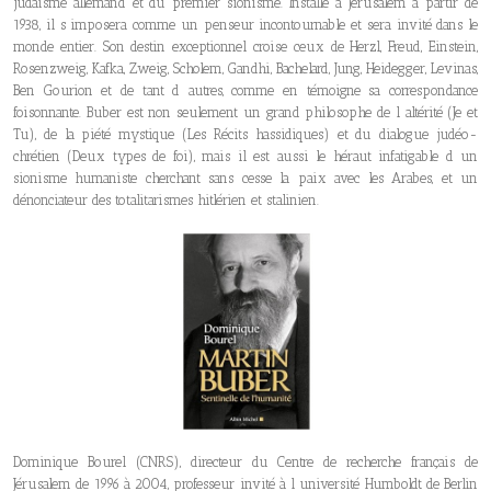
judaïsme allemand et du premier sionisme. Installé à Jérusalem à partir de
1938, il s imposera comme un penseur incontournable et sera invité dans le
monde entier. Son destin exceptionnel croise ceux de Herzl, Freud, Einstein,
Rosenzweig, Kafka, Zweig, Scholem, Gandhi, Bachelard, Jung, Heidegger, Levinas,
Ben Gourion et de tant d autres, comme en témoigne sa correspondance
foisonnante. Buber est non seulement un grand philosophe de l altérité (Je et
Tu), de la piété mystique (Les Récits hassidiques) et du dialogue judéo-
chrétien (Deux types de foi), mais il est aussi le héraut infatigable d un
sionisme humaniste cherchant sans cesse la paix avec les Arabes, et un
dénonciateur des totalitarismes hitlérien et stalinien.
Dominique Bourel (CNRS), directeur du Centre de recherche français de
Jérusalem de 1996 à 2004, professeur invité à l université Humboldt de Berlin