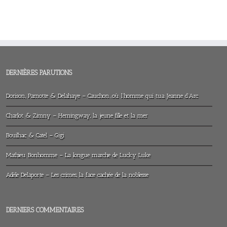
DERNIÈRES PARUTIONS
Dorison, Parnotte & Delahaye – Cauchon…où l’homme qui tua Jeanne d’Arc
Charlot & Zimny – Hemingway, la jeune fille et la mer
Bouilhac & Catel – Gigi
Mathieu Bonhomme – La longue marche de Lucky Luke
Adèle Delaporte – Les crimes, la face cachée de la noblesse
DERNIERS COMMENTAIRES