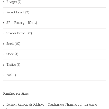
Rivages (9)
Robert Laffont (7)
S.F. – Fantasy – BD (15)
Science Fiction (27)
Soleil (40)
Stock (4)
Théâtre (1)
Zoé (1)
Dernières parutions
Dorison, Parnotte & Delahaye – Cauchon…où l’homme qui tua Jeanne