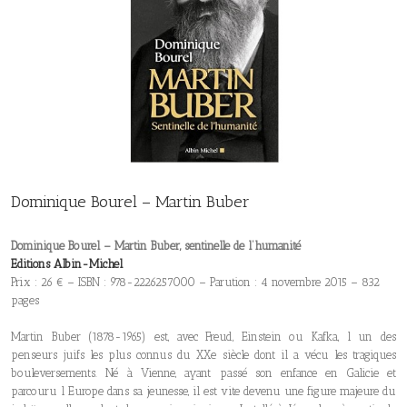
Dominique Bourel – Martin Buber
Dominique Bourel – Martin Buber, sentinelle de l’humanité
Editions Albin-Michel
Prix : 26 € – ISBN : 978-2226257000 – Parution : 4 novembre 2015 – 832
pages
Martin Buber (1878-1965) est, avec Freud, Einstein ou Kafka, l un des
penseurs juifs les plus connus du XXe siècle dont il a vécu les tragiques
bouleversements. Né à Vienne, ayant passé son enfance en Galicie et
parcouru l Europe dans sa jeunesse, il est vite devenu une figure majeure du