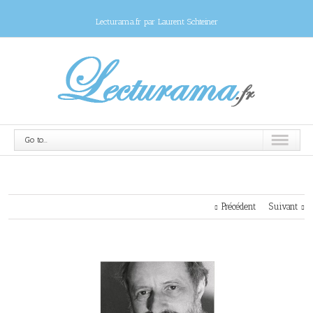
Lecturama.fr par Laurent Schteiner
Go to...
Précédent
Suivant