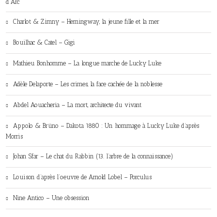
d’Arc
Charlot & Zimny – Hemingway, la jeune fille et la mer
Bouilhac & Catel – Gigi
Mathieu Bonhomme – La longue marche de Lucky Luke
Adèle Delaporte – Les crimes, la face cachée de la noblesse
Abdel Aouacheria – La mort, architecte du vivant
Appolo & Brüno – Dakota 1880 : Un hommage à Lucky Luke d’après
Morris
Johan Sfar – Le chat du Rabbin (13. l’arbre de la connaissance)
Louison d’après l’oeuvre de Arnold Lobel – Porculus
Nine Antico – Une obsession