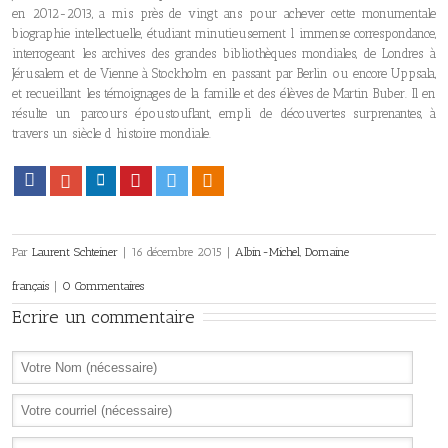
en 2012-2013, a mis près de vingt ans pour achever cette monumentale
biographie intellectuelle, étudiant minutieusement l immense correspondance,
interrogeant les archives des grandes bibliothèques mondiales, de Londres à
Jérusalem et de Vienne à Stockholm en passant par Berlin ou encore Uppsala,
et recueillant les témoignages de la famille et des élèves de Martin Buber. Il en
résulte un parcours époustouflant, empli de découvertes surprenantes, à
travers un siècle d histoire mondiale.
Facebook
Google+
LinkedIn
Pinterest
Twitter
Viadeo
Par
Laurent Schteiner
|
16 décembre 2015
|
Albin-Michel
,
Domaine
français
|
0 Commentaires
Ecrire un commentaire