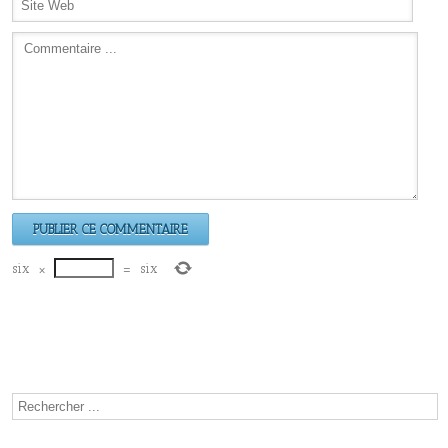
six
×
=
six