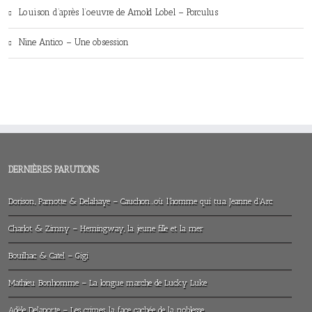
Louison d’après l’oeuvre de Arnold Lobel – Porculus
Nine Antico – Une obsession
DERNIÈRES PARUTIONS
Dorison, Parnotte & Delahaye – Cauchon…où l’homme qui tua Jeanne d’Arc
Charlot & Zimny – Hemingway, la jeune fille et la mer
Bouilhac & Catel – Gigi
Mathieu Bonhomme – La longue marche de Lucky Luke
Adèle Delaporte – Les crimes, la face cachée de la noblesse