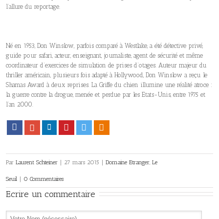
l’allure du reportage.
Né en 1953, Don Winslow, parfois comparé à Westlake, a été détective privé,
guide pour safari, acteur, enseignant, journaliste, agent de sécurité et même
coordinateur d’exercices de simulation de prises d’otages. Auteur majeur du
thriller américain, plusieurs fois adapté à Hollywood, Don Winslow a reçu le
Shamas Award à deux reprises. La Griffe du chien illumine une réalité atroce :
la guerre contre la drogue, menée et perdue par les Etats-Unis, entre 1975 et
l’an 2000.
Facebook
Google+
LinkedIn
Pinterest
Twitter
Viadeo
Par
Laurent Schteiner
|
27 mars 2015
|
Domaine Etranger
,
Le
Seuil
|
0 Commentaires
Ecrire un commentaire