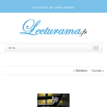
Lecturama.fr par Laurent Schteiner
Go to...
Précédent
Suivant