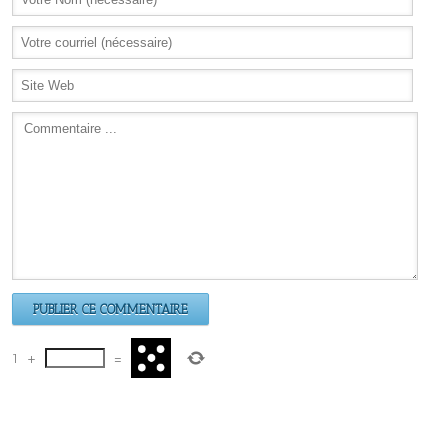
1
+
=