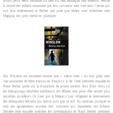
bruns, yeux verts. Personne n’a rien vu, rien remarqué, rien entendu. Près de
la moitié des enfants assassinés par leur ravisseur sont tués dans l’heure qui
suit leur enlèvement et Decker sait juste que Hailey s’est volatilisée avec
Magique, son petit cheval en plastique.
Don Winslow est considéré comme une « valeur sûre » du noir polar, avec
une quinzaine de titres traduits en français à la clé. Cette première enquête de
Frank Decker porte sur la disparition de jeunes enfants. Aux États-Unis, où
les kidnappings semblent nombreux, ces affaires sont peut-être encore plus
sensibles qu’ailleurs. Ce n’est pas la Megan’s Law, obligeant le recensement
des délinquants sexuels, qui résout quoi que ce soit. Au contraire, puisque ce
sont des agissements souvent non criminels qui alimentent ces fichiers.
Derrière cette enquête policière, les investigations de Frank Decker prennent