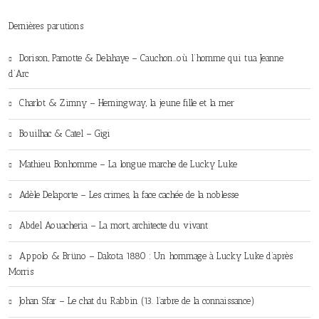
Dernières parutions
Dorison, Parnotte & Delahaye – Cauchon…où l’homme qui tua Jeanne
d’Arc
Charlot & Zimny – Hemingway, la jeune fille et la mer
Bouilhac & Catel – Gigi
Mathieu Bonhomme – La longue marche de Lucky Luke
Adèle Delaporte – Les crimes, la face cachée de la noblesse
Abdel Aouacheria – La mort, architecte du vivant
Appolo & Brüno – Dakota 1880 : Un hommage à Lucky Luke d’après
Morris
Johan Sfar – Le chat du Rabbin (13. l’arbre de la connaissance)