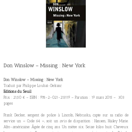
Don Winslow – Missing : New York
Don Winslow – Missing : New York
Traduit par Philippe Loubat-Delranc
Editions du Seuil
Prix : 21,50 € – ISBN : 978-2-021-213119 – Parution : 19 mars 2015 – 303
pages
Frank Decker, sergent de police à Lincoln, Nebraska, capte sur sa radio de
service un « Code 64 », soit un avis de disparition : Hansen, Hailey Marie.
Afro-américaine. Âgée de cinq ans. Un mètre six. Seize kilos huit. Cheveux