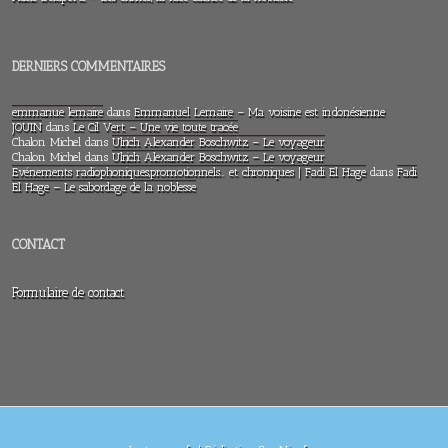
DERNIERS COMMENTAIRES
emmanue lemaire
dans
Emmanuel Lemaire – Ma voisine est indonésienne
JOUIN
dans
Le Cil Vert – Une vie toute tracée
Chalon Michel
dans
Ulrich Alexander Boschwitz – Le voyageur
Chalon Michel
dans
Ulrich Alexander Boschwitz – Le voyageur
Evénements radiophoniques,promotionnels… et chroniques | Fadi El Hage
dans
Fadi
El Hage – Le sabordage de la noblesse
CONTACT
Formulaire de contact