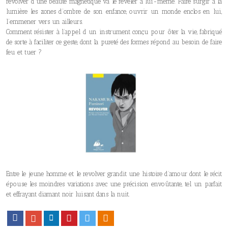
revolver d’une beauté magnétique va le révéler à lui-même. Faire surgir à la
lumière les zones d’ombre de son enfance, ouvrir un monde enclos en lui,
l’emmener vers un ailleurs.
Comment résister à l’appel d un instrument conçu pour ôter la vie, fabriqué
de sorte à faciliter ce geste, dont la pureté des formes répond au besoin de faire
feu et tuer ?
Entre le jeune homme et le revolver grandit une histoire d’amour dont le récit
épouse les moindres variations avec une précision envoûtante, tel un parfait
et effrayant diamant noir luisant dans la nuit.
Facebook
Google+
LinkedIn
Pinterest
Twitter
Viadeo