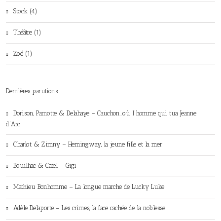
Stock (4)
Théâtre (1)
Zoé (1)
Dernières parutions
Dorison, Parnotte & Delahaye – Cauchon…où l’homme qui tua Jeanne
d’Arc
Charlot & Zimny – Hemingway, la jeune fille et la mer
Bouilhac & Catel – Gigi
Mathieu Bonhomme – La longue marche de Lucky Luke
Adèle Delaporte – Les crimes, la face cachée de la noblesse