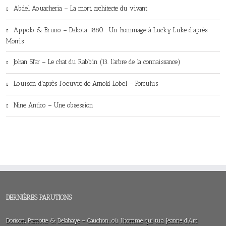
Abdel Aouacheria – La mort, architecte du vivant
Appolo & Brüno – Dakota 1880 : Un hommage à Lucky Luke d’après
Morris
Johan Sfar – Le chat du Rabbin (13. l’arbre de la connaissance)
Louison d’après l’oeuvre de Arnold Lobel – Porculus
Nine Antico – Une obsession
DERNIÈRES PARUTIONS
Dorison, Parnotte & Delahaye – Cauchon…où l’homme qui tua Jeanne d’Arc