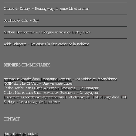
Charlot & Zimny – Hemingway, la jeune fille et la mer
Bouilhac & Catel – Gigi
Mathieu Bonhomme – La longue marche de Lucky Luke
Adèle Delaporte – Les crimes, la face cachée de la noblesse
DERNIERS COMMENTAIRES
emmanue lemaire
dans
Emmanuel Lemaire – Ma voisine est indonésienne
JOUIN
dans
Le Cil Vert – Une vie toute tracée
Chalon Michel
dans
Ulrich Alexander Boschwitz – Le voyageur
Chalon Michel
dans
Ulrich Alexander Boschwitz – Le voyageur
Evénements radiophoniques,promotionnels… et chroniques | Fadi El Hage
dans
Fadi
El Hage – Le sabordage de la noblesse
CONTACT
Formulaire de contact