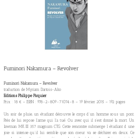
Fuminori Nakamura – Revolver
Fuminori Nakamura – Revolver
traduction de Myriam Dartois-Ako
Editions Philippe Picquier
Prix : 18 € – ISBN : 978-2-809-71074-8 – 19 février 2015 – 192 pages
Un soir de pluie, un étudiant découvre le corps d’un homme sous un pont.
Près de lui repose l’arme qui l’a tué. Ou avec qui il s’est donné la mort. Un
lawman MK III 357 magnum CTG. Cette rencontre submerge l étudiant d une
joie si intense qu’il lui semble que son coeur va se déchirer en deux. Ce