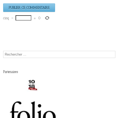
cinq
−
=
0
Partenaires