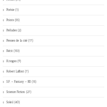
Poésie (1)
Points (55)
Préludes (2)
Presses de la cité (17)
Récit (153)
Rivages (9)
Robert Laffont (7)
S.F. – Fantasy – BD (15)
Science Fiction (27)
Soleil (40)