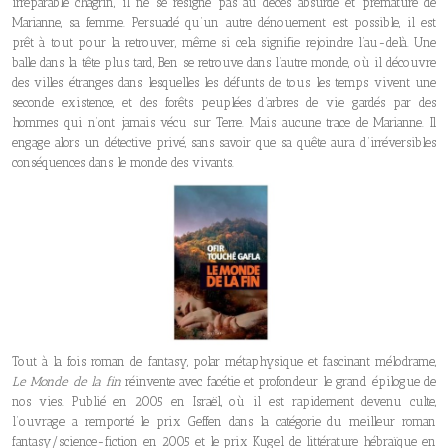
irréparable chagrin, il ne se résigne pas au décès absurde et prématuré de
Marianne, sa femme. Persuadé qu’un autre dénouement est possible, il est
prêt à tout pour la retrouver, même si cela signifie rejoindre l’au-delà. Une
balle dans la tête plus tard, Ben se retrouve dans l’autre monde, où il découvre
des villes étranges dans lesquelles les défunts de tous les temps vivent une
seconde existence, et des forêts peuplées d’arbres de vie gardés par des
hommes qui n’ont jamais vécu sur Terre. Mais aucune trace de Marianne. Il
engage alors un détective privé, sans savoir que sa quête aura d’irréversibles
conséquences dans le monde des vivants.
Tout à la fois roman de fantasy, polar métaphysique et fascinant mélodrame,
Le Monde de la fin
réinvente avec facétie et profondeur le grand épilogue de
nos vies. Publié en 2005 en Israël, où il est rapidement devenu culte,
l’ouvrage a remporté le prix Geffen dans la catégorie du meilleur roman
fantasy/science-fiction en 2005 et le prix Kugel de littérature hébraïque en