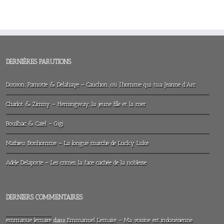
DERNIÈRES PARUTIONS
Dorison, Parnotte & Delahaye – Cauchon…où l’homme qui tua Jeanne d’Arc
Charlot & Zimny – Hemingway, la jeune fille et la mer
Bouilhac & Catel – Gigi
Mathieu Bonhomme – La longue marche de Lucky Luke
Adèle Delaporte – Les crimes, la face cachée de la noblesse
DERNIERS COMMENTAIRES
emmanue lemaire
dans
Emmanuel Lemaire – Ma voisine est indonésienne