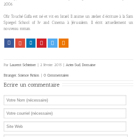
2006.
Ofir Touché Gafla est né et vit en Israël. Il anime un atelier d’écriture à la Sam
Spiegel School of Iv and Cinema à Jérusalem. Il écrit actuellement un
nouveau roman.
Facebook
Google+
LinkedIn
Pinterest
Twitter
Viadeo
Par
Laurent Schteiner
|
2 février 2015
|
Actes Sud
,
Domaine
Etranger
,
Science Fiction
|
0 Commentaires
Ecrire un commentaire