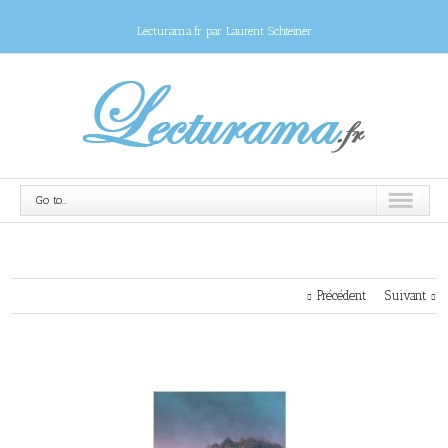
Lecturama.fr par Laurent Schteiner
Go to...
Précédent
Suivant