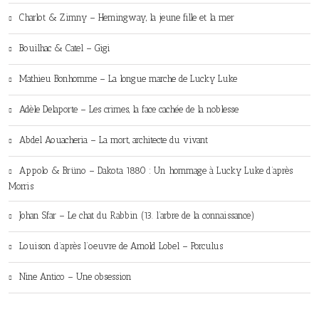
Charlot & Zimny – Hemingway, la jeune fille et la mer
Bouilhac & Catel – Gigi
Mathieu Bonhomme – La longue marche de Lucky Luke
Adèle Delaporte – Les crimes, la face cachée de la noblesse
Abdel Aouacheria – La mort, architecte du vivant
Appolo & Brüno – Dakota 1880 : Un hommage à Lucky Luke d’après
Morris
Johan Sfar – Le chat du Rabbin (13. l’arbre de la connaissance)
Louison d’après l’oeuvre de Arnold Lobel – Porculus
Nine Antico – Une obsession