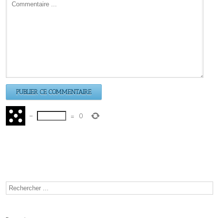
−
=
0