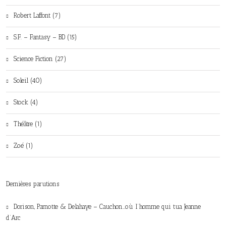
Robert Laffont (7)
S.F. – Fantasy – BD (15)
Science Fiction (27)
Soleil (40)
Stock (4)
Théâtre (1)
Zoé (1)
Dernières parutions
Dorison, Parnotte & Delahaye – Cauchon…où l’homme qui tua Jeanne
d’Arc