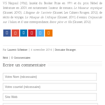
V.S Naipaul (1932), lauréat du Booker Prize en 1971 et du prix Nobel de
littérature en 2001, est notamment l’auteur de romans,
Le Masseur mystique
(Grasset, 2010),
L’Enigme de l’arrivée
(Grasset, Les Cahiers Rouges, 2012), de
récits de voyage,
Le Masque de l’Afrique
(Grasset, 2011), d’essais,
Crépuscule
sur l’Islam
, et d’une correspondance,
Entre père et fils
(Grasset, 2012).
Facebook
Google+
LinkedIn
Pinterest
Twitter
Viadeo
Par
Laurent Schteiner
|
6 novembre 2014
|
Domaine Etranger
,
Récit
|
0 Commentaires
Ecrire un commentaire