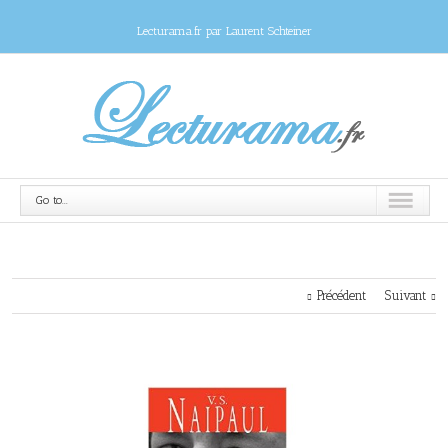
Lecturama.fr par Laurent Schteiner
Go to...
Précédent
Suivant