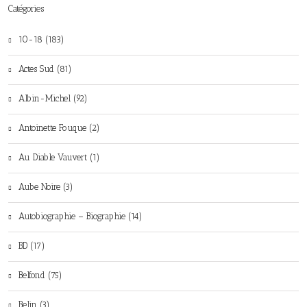
Catégories
10-18 (183)
Actes Sud (81)
Albin-Michel (92)
Antoinette Fouque (2)
Au Diable Vauvert (1)
Aube Noire (3)
Autobiographie – Biographie (14)
BD (17)
Belfond (75)
Belin (3)