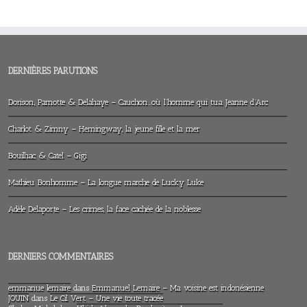
DERNIÈRES PARUTIONS
Dorison, Parnotte & Delahaye – Cauchon…où l’homme qui tua Jeanne d’Arc
Charlot & Zimny – Hemingway, la jeune fille et la mer
Bouilhac & Catel – Gigi
Mathieu Bonhomme – La longue marche de Lucky Luke
Adèle Delaporte – Les crimes, la face cachée de la noblesse
DERNIERS COMMENTAIRES
emmanue lemaire
dans
Emmanuel Lemaire – Ma voisine est indonésienne
JOUIN
dans
Le Cil Vert – Une vie toute tracée