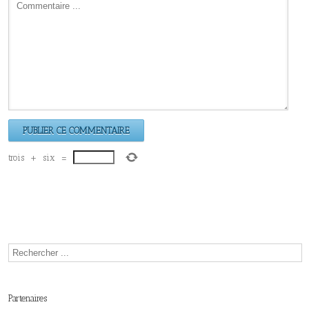
trois
+
six
=
Partenaires