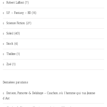
Robert Laffont (7)
S.F. – Fantasy – BD (15)
Science Fiction (27)
Soleil (40)
Stock (4)
Théâtre (1)
Zoé (1)
Dernières parutions
Dorison, Parnotte & Delahaye – Cauchon…où l’homme qui tua Jeanne
d’Arc