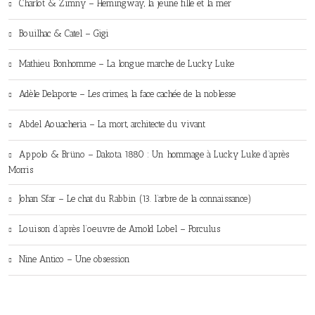
Charlot & Zimny – Hemingway, la jeune fille et la mer
Bouilhac & Catel – Gigi
Mathieu Bonhomme – La longue marche de Lucky Luke
Adèle Delaporte – Les crimes, la face cachée de la noblesse
Abdel Aouacheria – La mort, architecte du vivant
Appolo & Brüno – Dakota 1880 : Un hommage à Lucky Luke d’après
Morris
Johan Sfar – Le chat du Rabbin (13. l’arbre de la connaissance)
Louison d’après l’oeuvre de Arnold Lobel – Porculus
Nine Antico – Une obsession