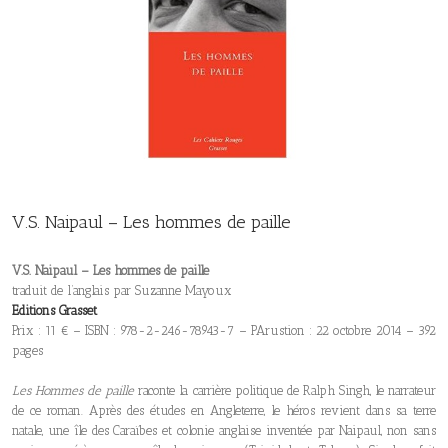
V.S. Naipaul – Les hommes de paille
V.S. Naipaul – Les hommes de paille
traduit de l’anglais par Suzanne Mayoux
Editions Grasset
Prix : 11 € – ISBN : 978-2-246-78943-7 – PArustion : 22 octobre 2014 – 392
pages
Les Hommes de paille
raconte la carrière politique de Ralph Singh, le narrateur
de ce roman. Après des études en Angleterre, le héros revient dans sa terre
natale, une île des Caraïbes et colonie anglaise inventée par Naipaul, non sans