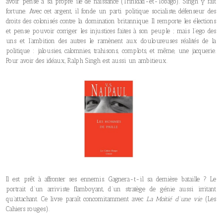
avoir pensé à sa propre île de naissance (Trinidad-et-Tobago). Singh y fait
fortune. Avec cet argent, il fonde un parti politique socialiste, défenseur des
droits des colonisés contre la domination britannique. Il remporte les élections
et pense pouvoir corriger les injustices faites à son peuple ; mais l’ego des
uns et l’ambition des autres le ramènent aux douloureuses réalités de la
politique : jalousies, calomnies, trahisons, complots, et même, une jacquerie.
Pour avoir des idéaux, Ralph Singh est aussi un ambitieux.
Il est prêt à affronter ses ennemis. Gagnera-t-il sa dernière bataille ? Le
portrait d’un arriviste flamboyant, d’un stratège de génie aussi irritant
qu’attachant. Ce livre paraît concomitamment avec
La Moitié d’une vie
(Les
Cahiers rouges).