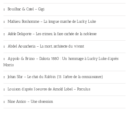
Bouilhac & Catel – Gigi
Mathieu Bonhomme – La longue marche de Lucky Luke
Adèle Delaporte – Les crimes, la face cachée de la noblesse
Abdel Aouacheria – La mort, architecte du vivant
Appolo & Brüno – Dakota 1880 : Un hommage à Lucky Luke d’après
Morris
Johan Sfar – Le chat du Rabbin (13. l’arbre de la connaissance)
Louison d’après l’oeuvre de Arnold Lobel – Porculus
Nine Antico – Une obsession