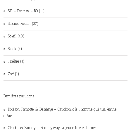
S.F. – Fantasy – BD (15)
Science Fiction (27)
Soleil (40)
Stock (4)
Théâtre (1)
Zoé (1)
Dernières parutions
Dorison, Parnotte & Delahaye – Cauchon…où l’homme qui tua Jeanne
d’Arc
Charlot & Zimny – Hemingway, la jeune fille et la mer