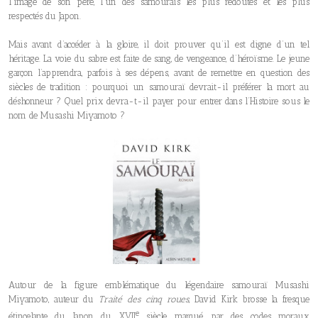
l’image de son père, l’un des samouraïs les plus redoutés et les plus
respectés du Japon.
Mais avant d’accéder à la gloire, il doit prouver qu’il est digne d’un tel
héritage. La voie du sabre est faite de sang, de vengeance, d’héroïsme. Le jeune
garçon l’apprendra, parfois à ses dépens, avant de remettre en question des
siècles de tradition : pourquoi un samouraï devrait-il préférer la mort au
déshonneur ? Quel prix devra-t-il payer pour entrer dans l’Histoire sous le
nom de Musashi Miyamoto ?
Autour de la figure emblématique du légendaire samouraï Musashi
Miyamoto, auteur du
Traité des cinq roues
, David Kirk brosse la fresque
e
étincelante du Japon du XVII
siècle, marqué par des codes moraux