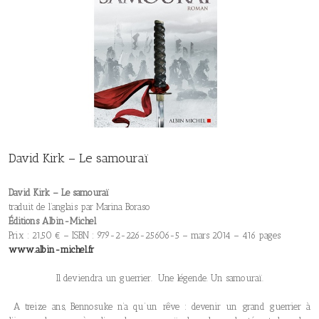
David Kirk – Le samouraï
David Kirk – Le samouraï
traduit de l’anglais par Marina Boraso
Éditions Albin-Michel
Prix : 21,50 € – ISBN : 979-2-226-25606-5 – mars 2014 – 416 pages
www.albin-michel.fr
Il deviendra un guerrier. Une légende. Un samouraï.
A treize ans, Bennosuke n’a qu’un rêve : devenir un grand guerrier à