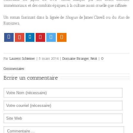
immémoriaux et des combats épiques, à la culture aussi cruelle que raffinée.
Un roman fascinant dans la lignée de
Shogun
de James Clavell ou du
Ran
de
Kurosawa.
Facebook
Google+
LinkedIn
Pinterest
Twitter
Viadeo
Par
Laurent Schteiner
|
5 mars 2014
|
Domaine Etranger
,
Récit
|
0
Commentaires
Ecrire un commentaire