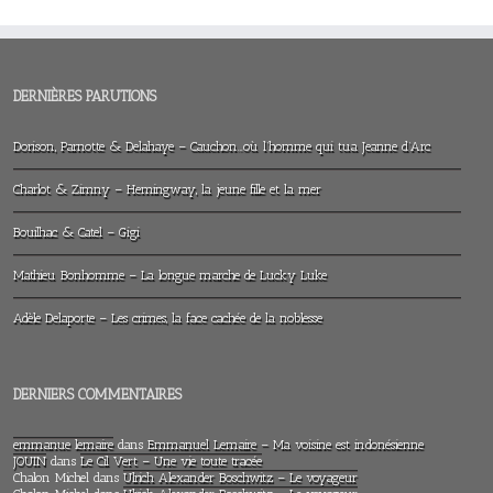
DERNIÈRES PARUTIONS
Dorison, Parnotte & Delahaye – Cauchon…où l’homme qui tua Jeanne d’Arc
Charlot & Zimny – Hemingway, la jeune fille et la mer
Bouilhac & Catel – Gigi
Mathieu Bonhomme – La longue marche de Lucky Luke
Adèle Delaporte – Les crimes, la face cachée de la noblesse
DERNIERS COMMENTAIRES
emmanue lemaire
dans
Emmanuel Lemaire – Ma voisine est indonésienne
JOUIN
dans
Le Cil Vert – Une vie toute tracée
Chalon Michel
dans
Ulrich Alexander Boschwitz – Le voyageur