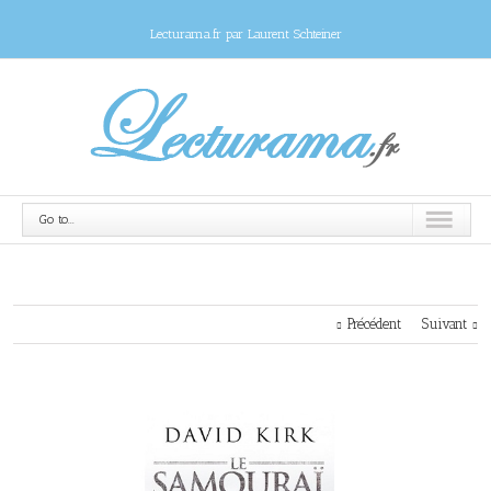
Lecturama.fr par Laurent Schteiner
Go to...
Précédent
Suivant