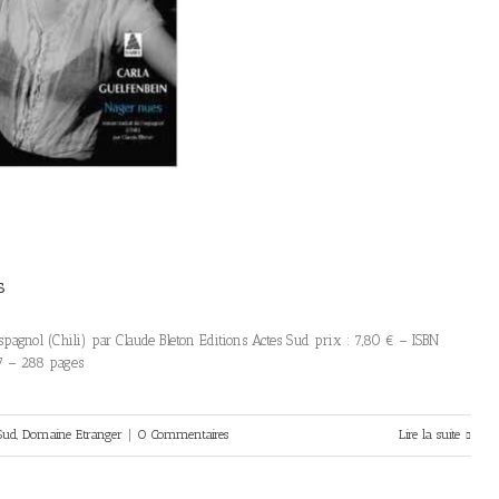
s
spagnol (Chili) par Claude Bleton Editions Actes Sud prix : 7,80 € – ISBN
7 – 288 pages
Sud
,
Domaine Etranger
|
0 Commentaires
Lire la suite