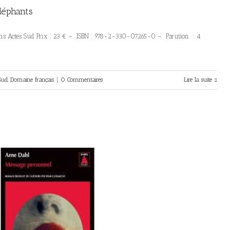
éléphants
itions Actes Sud Prix : 23 € – ISBN : 978-2-330-07265-0 – Parution : 4
Sud
,
Domaine français
|
0 Commentaires
Lire la suite