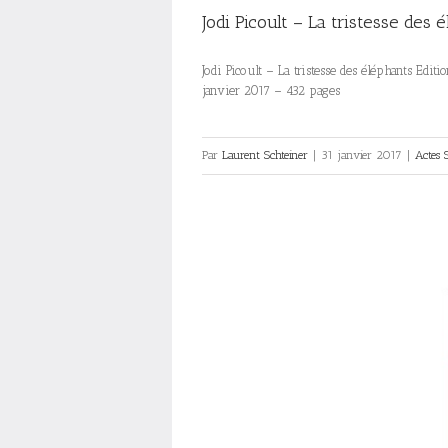
Jodi Picoult – La tristesse des 
Jodi Picoult – La tristesse des éléphants Ed
janvier 2017 – 432 pages
Par
Laurent Schteiner
|
31 janvier 2017
|
Actes 