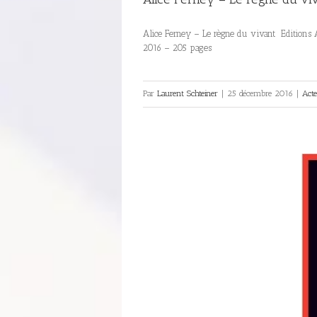
Alice Ferney – Le règne du vivant Editions 
2016 – 205 pages
Par
Laurent Schteiner
|
25 décembre 2016
|
Act