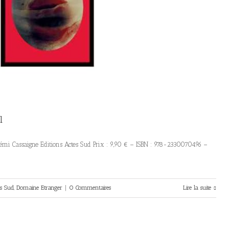
l
émi Cassaigne Editions Actes Sud Prix : 9,90 € – ISBN : 978-2330070496 –
es Sud
,
Domaine Etranger
|
0 Commentaires
Lire la suite