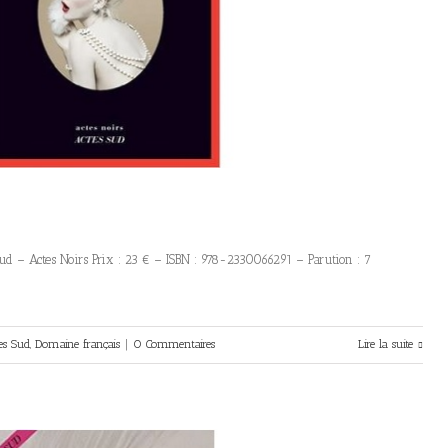
Sud – Actes Noirs Prix : 23 € – ISBN : 978-2330066291 – Parution : 7
es Sud
,
Domaine français
|
0 Commentaires
Lire la suite