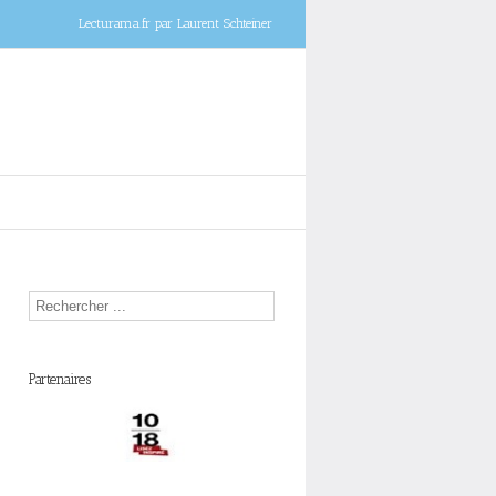
Lecturama.fr par Laurent Schteiner
Partenaires