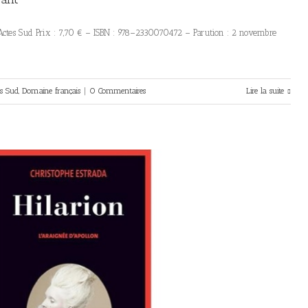
Actes Sud Prix : 7,70 € – ISBN : 978–2330070472 – Parution : 2 novembre
es Sud
,
Domaine français
|
0 Commentaires
Lire la suite