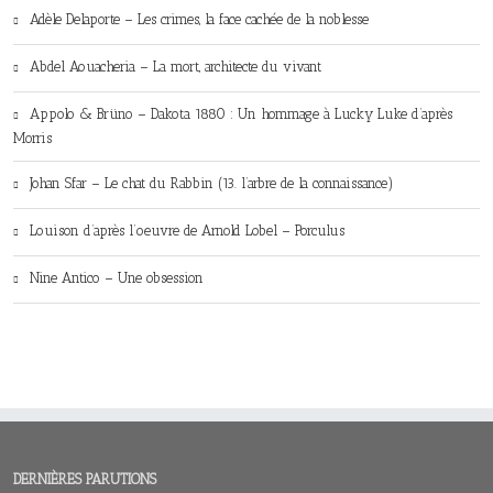
Adèle Delaporte – Les crimes, la face cachée de la noblesse
Abdel Aouacheria – La mort, architecte du vivant
Appolo & Brüno – Dakota 1880 : Un hommage à Lucky Luke d’après
Morris
Johan Sfar – Le chat du Rabbin (13. l’arbre de la connaissance)
Louison d’après l’oeuvre de Arnold Lobel – Porculus
Nine Antico – Une obsession
DERNIÈRES PARUTIONS