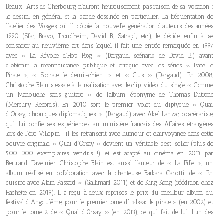
Beaux-Arts de Cherbourg n’auront heureusement pas raison de sa vocation :
le dessin, en général, et la bande dessinée en particulier. La fréquentation de
l’atelier des Vosges, où il côtoie la nouvelle génération d’auteurs des années
1990 (Sfar, Bravo, Trondheim, David B., Satrapi, etc.), le décide enfin à se
consacrer au neuvième art, dans lequel il fait une entrée remarquée en 1997
avec « La Révolte d’Hop-Frog » (Dargaud, scénario de David B.) avant
d’obtenir la reconnaissance publique et critique avec les séries « Isaac le
Pirate », « Socrate le demi-chien » et « Gus » (Dargaud). En 2008,
Christophe Blain s’essaie à la réalisation avec le clip vidéo du single « Comme
un Manouche sans guitare », de l’album éponyme de Thomas Dutronc
(Mercury Records). En 2010 sort le premier volet du diptyque « Quai
d’Orsay, chroniques diplomatiques » (Dargaud) avec Abel Lanzac, coscénariste,
qui lui confie ses expériences au ministère français des Affaires étrangères
lors de l’ère Villepin ; il les retranscrit avec humour et clairvoyance dans cette
oeuvre originale. « Quai d’Orsay » devient un véritable best-seller (plus de
500 000 exemplaires vendus !) et est adapté au cinéma en 2013 par
Bertrand Tavernier. Christophe Blain est aussi l’auteur de « La Fille », un
album réalisé en collaboration avec la chanteuse Barbara Carlotti, de « En
cuisine avec Alain Passard » (Gallimard, 2011) et de King Kong (réédition chez
Hachette en 2019). Il a reçu à deux reprises le prix du meilleur album du
festival d’Angoulême, pour le premier tome d' »Isaac le pirate » (en 2002) et
pour le tome 2 de « Quai d’Orsay » (en 2013), ce qui fait de lui l’un des