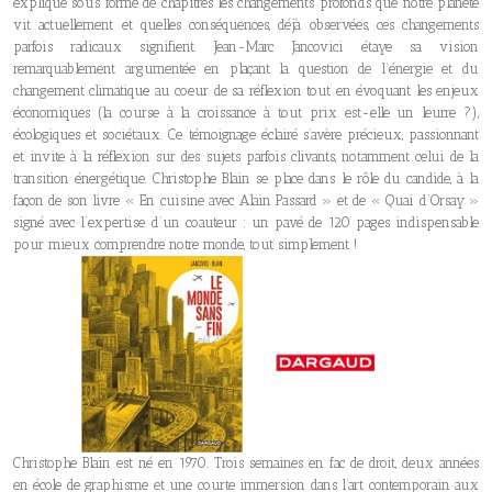
explique sous forme de chapitres les changements profonds que notre planète
vit actuellement et quelles conséquences, déjà observées, ces changements
parfois radicaux signifient. Jean-Marc Jancovici étaye sa vision
remarquablement argumentée en plaçant la question de l’énergie et du
changement climatique au coeur de sa réflexion tout en évoquant les enjeux
économiques (la course à la croissance à tout prix est-elle un leurre ?),
écologiques et sociétaux. Ce témoignage éclairé s’avère précieux, passionnant
et invite à la réflexion sur des sujets parfois clivants, notamment celui de la
transition énergétique. Christophe Blain se place dans le rôle du candide, à la
façon de son livre « En cuisine avec Alain Passard » et de « Quai d’Orsay »
signé avec l’expertise d’un coauteur : un pavé de 120 pages indispensable
pour mieux comprendre notre monde, tout simplement !
Christophe Blain est né en 1970. Trois semaines en fac de droit, deux années
en école de graphisme et une courte immersion dans l’art contemporain aux