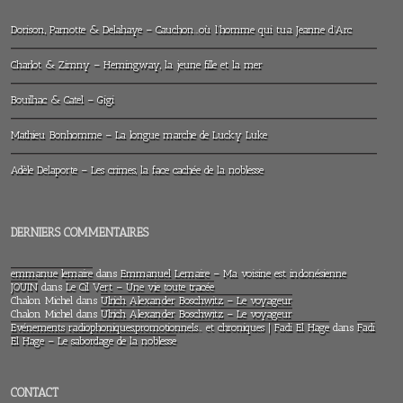
Dorison, Parnotte & Delahaye – Cauchon…où l’homme qui tua Jeanne d’Arc
Charlot & Zimny – Hemingway, la jeune fille et la mer
Bouilhac & Catel – Gigi
Mathieu Bonhomme – La longue marche de Lucky Luke
Adèle Delaporte – Les crimes, la face cachée de la noblesse
DERNIERS COMMENTAIRES
emmanue lemaire
dans
Emmanuel Lemaire – Ma voisine est indonésienne
JOUIN
dans
Le Cil Vert – Une vie toute tracée
Chalon Michel
dans
Ulrich Alexander Boschwitz – Le voyageur
Chalon Michel
dans
Ulrich Alexander Boschwitz – Le voyageur
Evénements radiophoniques,promotionnels… et chroniques | Fadi El Hage
dans
Fadi
El Hage – Le sabordage de la noblesse
CONTACT