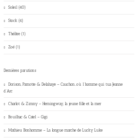
Soleil (40)
Stock (4)
Théâtre (1)
Zoé (1)
Dernières parutions
Dorison, Parnotte & Delahaye – Cauchon…où l’homme qui tua Jeanne
d’Arc
Charlot & Zimny – Hemingway, la jeune fille et la mer
Bouilhac & Catel – Gigi
Mathieu Bonhomme – La longue marche de Lucky Luke