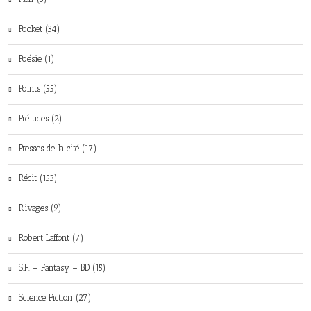
Pocket (34)
Poésie (1)
Points (55)
Préludes (2)
Presses de la cité (17)
Récit (153)
Rivages (9)
Robert Laffont (7)
S.F. – Fantasy – BD (15)
Science Fiction (27)