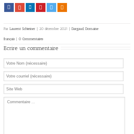
Facebook
Google+
LinkedIn
Pinterest
Twitter
Viadeo
Par
Laurent Schteiner
|
20 décembre 2021
|
Dargaud
,
Domaine
français
|
0 Commentaires
Ecrire un commentaire