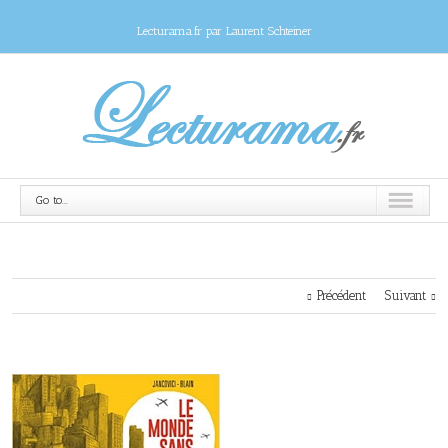
Lecturama.fr par Laurent Schteiner
Go to...
Précédent
Suivant