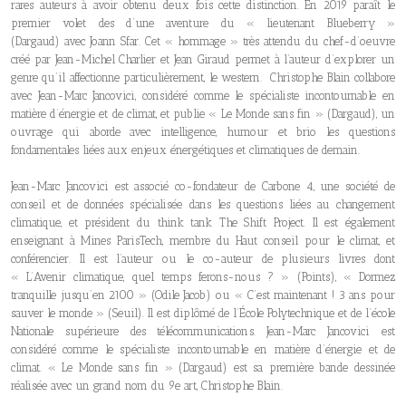
rares auteurs à avoir obtenu deux fois cette distinction. En 2019 paraît le
premier volet des d’une aventure du « lieutenant Blueberry »
(Dargaud) avec Joann Sfar. Cet « hommage » très attendu du chef-d’oeuvre
créé par Jean-Michel Charlier et Jean Giraud permet à l’auteur d’explorer un
genre qu’il affectionne particulièrement, le western. Christophe Blain collabore
avec Jean-Marc Jancovici, considéré comme le spécialiste incontournable en
matière d’énergie et de climat, et publie « Le Monde sans fin » (Dargaud), un
ouvrage qui aborde avec intelligence, humour et brio les questions
fondamentales liées aux enjeux énergétiques et climatiques de demain.
Jean-Marc Jancovici est associé co-fondateur de Carbone 4, une société de
conseil et de données spécialisée dans les questions liées au changement
climatique, et président du think tank The Shift Project. Il est également
enseignant à Mines ParisTech, membre du Haut conseil pour le climat, et
conférencier. Il est l’auteur ou le co-auteur de plusieurs livres dont
« L’Avenir climatique, quel temps ferons-nous ? » (Points), « Dormez
tranquille jusqu’en 2100 » (Odile Jacob) ou « C’est maintenant ! 3 ans pour
sauver le monde » (Seuil). Il est diplômé de l’École Polytechnique et de l’école
Nationale supérieure des télécommunications. Jean-Marc Jancovici est
considéré comme le spécialiste incontournable en matière d’énergie et de
climat. « Le Monde sans fin » (Dargaud) est sa première bande dessinée
réalisée avec un grand nom du 9e art, Christophe Blain.