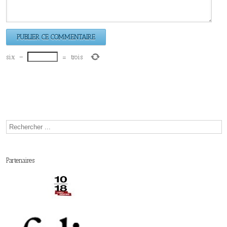
six
−
=
trois
Partenaires