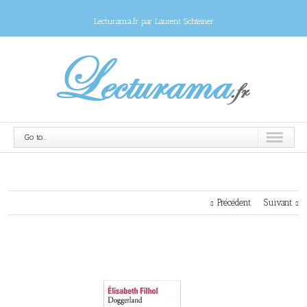
Lecturama.fr par Laurent Schteiner
Go to...
Précédent
Suivant