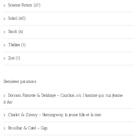
Science Fiction (27)
Soleil (40)
Stock (4)
Théâtre (1)
Zoé (1)
Dernières parutions
Dorison, Parnotte & Delahaye – Cauchon…où l’homme qui tua Jeanne
d’Arc
Charlot & Zimny – Hemingway, la jeune fille et la mer
Bouilhac & Catel – Gigi