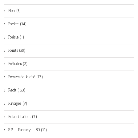
Plon (3)
Pocket (34)
Poésie (1)
Points (55)
Préludes (2)
Presses de la cité (17)
Récit (153)
Rivages (9)
Robert Laffont (7)
S.F. – Fantasy – BD (15)