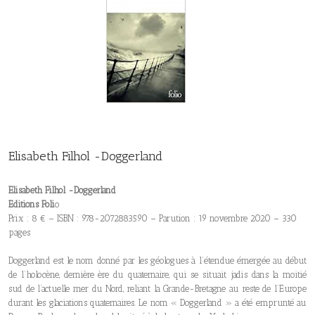
Elisabeth Filhol -Doggerland
Elisabeth Filhol -Doggerland
Editions Foli
o
Prix : 8 € – ISBN : 978-2072883590 – Parution : 19 novembre 2020 – 330
pages
Doggerland est le nom donné par les géologues à l’étendue émergée au début
de l’holocène, dernière ère du quaternaire, qui se situait jadis dans la moitié
sud de l’actuelle mer du Nord, reliant la Grande-Bretagne au reste de l’Europe
durant les glaciations quaternaires. Le nom « Doggerland » a été emprunté au