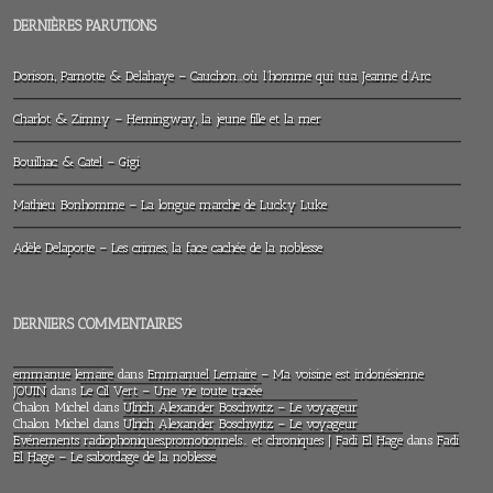
DERNIÈRES PARUTIONS
Dorison, Parnotte & Delahaye – Cauchon…où l’homme qui tua Jeanne d’Arc
Charlot & Zimny – Hemingway, la jeune fille et la mer
Bouilhac & Catel – Gigi
Mathieu Bonhomme – La longue marche de Lucky Luke
Adèle Delaporte – Les crimes, la face cachée de la noblesse
DERNIERS COMMENTAIRES
emmanue lemaire
dans
Emmanuel Lemaire – Ma voisine est indonésienne
JOUIN
dans
Le Cil Vert – Une vie toute tracée
Chalon Michel
dans
Ulrich Alexander Boschwitz – Le voyageur
Chalon Michel
dans
Ulrich Alexander Boschwitz – Le voyageur
Evénements radiophoniques,promotionnels… et chroniques | Fadi El Hage
dans
Fadi
El Hage – Le sabordage de la noblesse