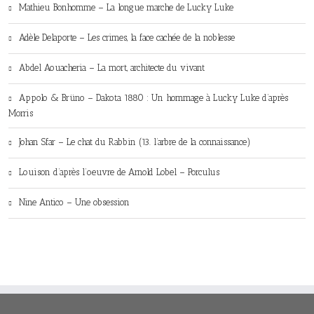
Mathieu Bonhomme – La longue marche de Lucky Luke
Adèle Delaporte – Les crimes, la face cachée de la noblesse
Abdel Aouacheria – La mort, architecte du vivant
Appolo & Brüno – Dakota 1880 : Un hommage à Lucky Luke d’après
Morris
Johan Sfar – Le chat du Rabbin (13. l’arbre de la connaissance)
Louison d’après l’oeuvre de Arnold Lobel – Porculus
Nine Antico – Une obsession