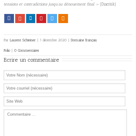
tensions et contradictions jusqu’au dénouement final. »
(Diacritik)
Facebook
Google+
LinkedIn
Pinterest
Twitter
Viadeo
Par
Laurent Schteiner
|
1 décembre 2020
|
Domaine français
,
Folio
|
0 Commentaires
Ecrire un commentaire