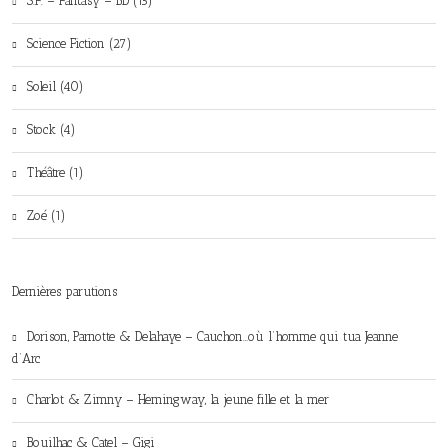
S.F. – Fantasy – BD (15)
Science Fiction (27)
Soleil (40)
Stock (4)
Théâtre (1)
Zoé (1)
Dernières parutions
Dorison, Parnotte & Delahaye – Cauchon…où l’homme qui tua Jeanne
d’Arc
Charlot & Zimny – Hemingway, la jeune fille et la mer
Bouilhac & Catel – Gigi