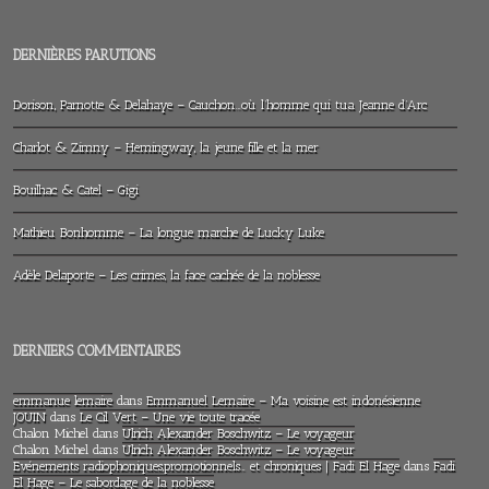
DERNIÈRES PARUTIONS
Dorison, Parnotte & Delahaye – Cauchon…où l’homme qui tua Jeanne d’Arc
Charlot & Zimny – Hemingway, la jeune fille et la mer
Bouilhac & Catel – Gigi
Mathieu Bonhomme – La longue marche de Lucky Luke
Adèle Delaporte – Les crimes, la face cachée de la noblesse
DERNIERS COMMENTAIRES
emmanue lemaire
dans
Emmanuel Lemaire – Ma voisine est indonésienne
JOUIN
dans
Le Cil Vert – Une vie toute tracée
Chalon Michel
dans
Ulrich Alexander Boschwitz – Le voyageur
Chalon Michel
dans
Ulrich Alexander Boschwitz – Le voyageur
Evénements radiophoniques,promotionnels… et chroniques | Fadi El Hage
dans
Fadi
El Hage – Le sabordage de la noblesse