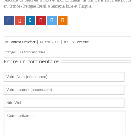
Mirobole. La Destinée, la Mort et moi, comment j’ai conjuré le sort a été publié
en Grande-Bretagne, Brésil, Allemagne, Italie et Turquie.
Facebook
Google+
LinkedIn
Pinterest
Twitter
Viadeo
Par
Laurent Schteiner
|
14 juin 2018
|
10-18
,
Domaine
Etranger
|
0 Commentaires
Ecrire un commentaire