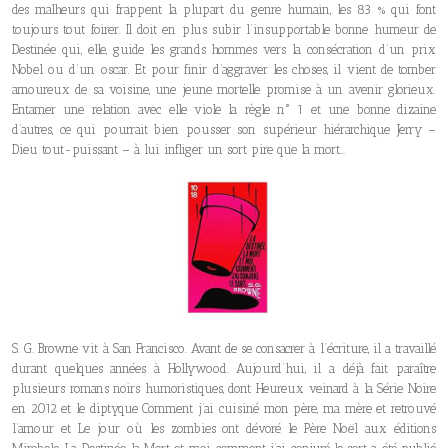
des malheurs qui frappent la plupart du genre humain, les 83 % qui font
toujours tout foirer. Il doit en plus subir l’insupportable bonne humeur de
Destinée qui, elle, guide les grands hommes vers la consécration d’un prix
Nobel ou d’un oscar. Et pour finir d’aggraver les choses, il vient de tomber
amoureux de sa voisine, une jeune mortelle promise à un avenir glorieux.
Entamer une relation avec elle viole la règle n° 1 et une bonne dizaine
d’autres, ce qui pourrait bien pousser son supérieur hiérarchique Jerry –
Dieu tout-puissant – à lui infliger un sort pire que la mort…
S. G. Browne vit à San Francisco. Avant de se consacrer à l’écriture, il a travaillé
durant quelques années à Hollywood. Aujourd’hui, il a déjà fait paraître
plusieurs romans noirs humoristiques, dont Heureux veinard à la Série Noire
en 2012 et le diptyque Comment j’ai cuisiné mon père, ma mère et retrouvé
l’amour et Le jour où les zombies ont dévoré le Père Noël aux éditions