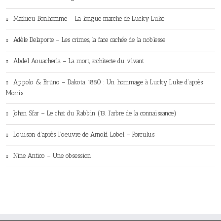
Mathieu Bonhomme – La longue marche de Lucky Luke
Adèle Delaporte – Les crimes, la face cachée de la noblesse
Abdel Aouacheria – La mort, architecte du vivant
Appolo & Brüno – Dakota 1880 : Un hommage à Lucky Luke d’après
Morris
Johan Sfar – Le chat du Rabbin (13. l’arbre de la connaissance)
Louison d’après l’oeuvre de Arnold Lobel – Porculus
Nine Antico – Une obsession