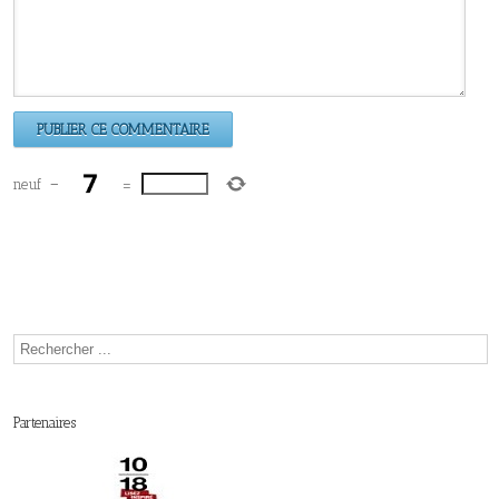
neuf
−
=
Partenaires