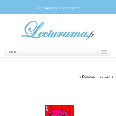
Lecturama.fr par Laurent Schteiner
Go to...
Précédent
Suivant