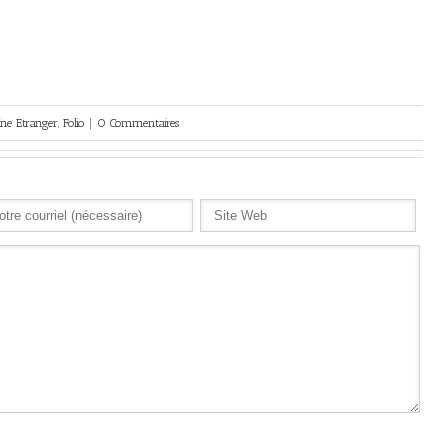
ne Etranger
,
Folio
|
0 Commentaires