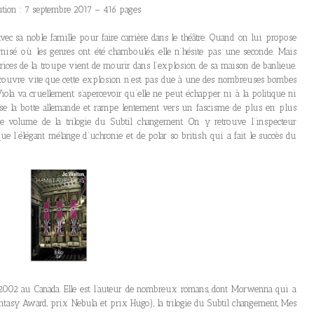
ution : 7 septembre 2017 – 416 pages
vec sa noble famille pour faire carrière dans le théâtre. Quand on lui propose
nisé où les genres ont été chamboulés, elle n’hésite pas une seconde. Mais
ctrices de la troupe vient de mourir dans l’explosion de sa maison de banlieue.
 découvre vite que cette explosion n’est pas due à une des nombreuses bombes
iola va cruellement s’apercevoir qu’elle ne peut échapper ni à la politique ni
sse la botte allemande et rampe lentement vers un fascisme de plus en plus
 volume de la trilogie du Subtil changement. On y retrouve l’inspecteur
ue l’élégant mélange d’uchronie et de polar so british qui a fait le succès du
 2002 au Canada. Elle est l’auteur de nombreux romans, dont Morwenna qui a
antasy Award, prix Nebula et prix Hugo), la trilogie du Subtil changement, Mes