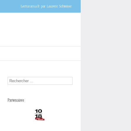
Lecturama.fr par Laurent Schteiner
Partenaires