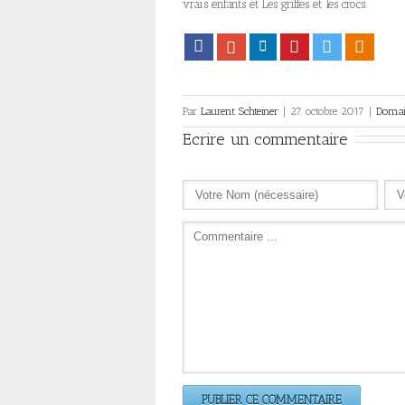
vrais enfants et Les griffes et les crocs.
Facebook
Google+
LinkedIn
Pinterest
Twitter
Viadeo
Par
Laurent Schteiner
|
27 octobre 2017
|
Domai
Ecrire un commentaire