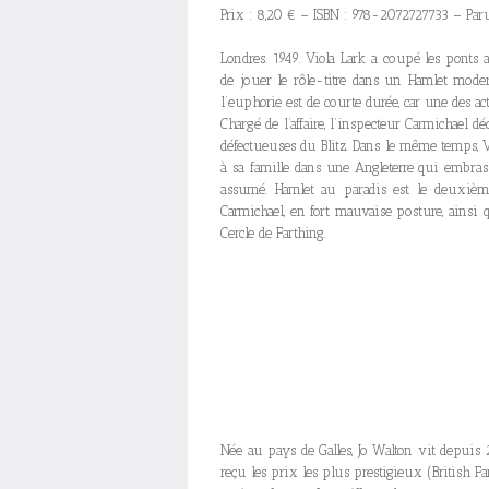
Prix : 8,20 € – ISBN : 978-2072727733 – Par
Londres. 1949. Viola Lark a coupé les ponts a
de jouer le rôle-titre dans un Hamlet moder
l’euphorie est de courte durée, car une des a
Chargé de l’affaire, l’inspecteur Carmichael
défectueuses du Blitz. Dans le même temps, V
à sa famille dans une Angleterre qui embra
assumé. Hamlet au paradis est le deuxième
Carmichael, en fort mauvaise posture, ainsi q
Cercle de Farthing.
Née au pays de Galles, Jo Walton vit depuis
reçu les prix les plus prestigieux (British F