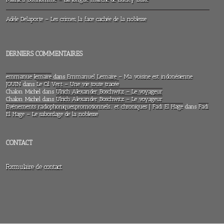
Adèle Delaporte – Les crimes, la face cachée de la noblesse
DERNIERS COMMENTAIRES
emmanue lemaire
dans
Emmanuel Lemaire – Ma voisine est indonésienne
JOUIN
dans
Le Cil Vert – Une vie toute tracée
Chalon Michel
dans
Ulrich Alexander Boschwitz – Le voyageur
Chalon Michel
dans
Ulrich Alexander Boschwitz – Le voyageur
Evénements radiophoniques,promotionnels… et chroniques | Fadi El Hage
dans
Fadi
El Hage – Le sabordage de la noblesse
CONTACT
Formulaire de contact