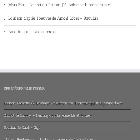
Johan Sfar – Le chat du Rabbin (13. l’arbre de la connaissance)
Louison d’après l’oeuvre de Arnold Lobel – Porculus
Nine Antico – Une obsession
DERNIÈRES PARUTIONS
Dorison, Parnotte & Delahaye – Cauchon…où l’homme qui tua Jeanne d’Arc
Charlot & Zimny – Hemingway, la jeune fille et la mer
Bouilhac & Catel – Gigi
Mathieu Bonhomme – La longue marche de Lucky Luke