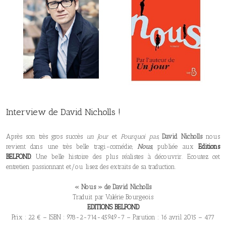
Interview de David Nicholls !
Après son très gros succès
un Jour
et
Pourquoi pas,
David Nicholls
nous
revient dans une très belle tragi-comédie,
Nous,
publiée aux
Editions
BELFOND
.
Une belle histoire des plus réalistes à découvrir. Ecoutez cet
entretien passionnant et/ou lisez des extraits de sa traduction.
« Nous » de David Nicholls
Traduit par Valérie Bourgeois
EDITIONS BELFOND
Prix : 22 € – ISBN : 978-2-714-45949-7 – Parution : 16 avril 2015 – 477