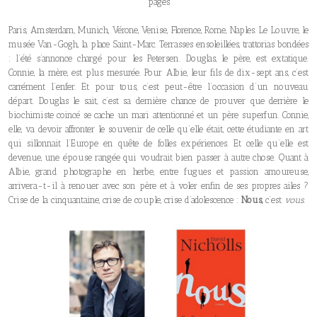
pages
Paris, Amsterdam, Munich, Vérone, Venise, Florence, Rome, Naples. Le Louvre, le
musée Van-Gogh, la place Saint-Marc. Terrasses ensoleillées, trattorias bondées
: l’été s’annonce chargé pour les Petersen. Douglas, le père, est extatique.
Connie, la mère, est plus mesurée. Pour Albie, leur fils de dix-sept ans, c’est
carrément l’enfer. Et pour tous, c’est peut-être l’occasion d’un nouveau
départ. Douglas le sait, c’est sa dernière chance de prouver que derrière le
biochimiste coincé se cache un mari attentionné et un père superfun. Connie,
elle, va devoir affronter le souvenir de celle qu’elle était, cette étudiante en art
qui sillonnait l’Europe en quête de folles expériences. Et celle qu’elle est
devenue, une épouse rangée qui voudrait bien passer à autre chose. Quant à
Albie, grand photographe en herbe, entre fugues et passion amoureuse,
arrivera-t-il à renouer avec son père et à voler enfin de ses propres ailes ?
Crise de la cinquantaine, crise de couple, crise d’adolescence :
Nous,
c’est
vous
.