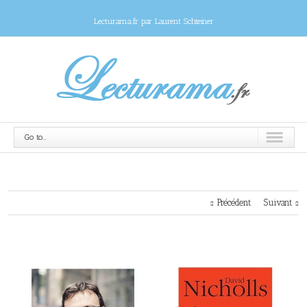
Lecturama.fr par Laurent Schteiner
Go to...
Précédent
Suivant