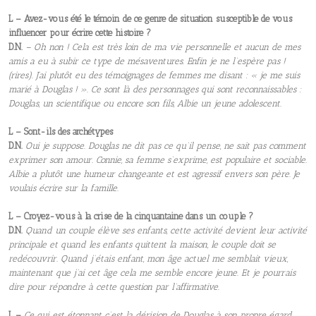
L – Avez-vous été le témoin de ce genre de situation susceptible de vous
influencer pour écrire cette histoire ?
D.N.
– Oh non ! Cela est très loin de ma vie personnelle et aucun de mes
amis a eu à subir ce type de mésaventures. Enfin je ne l’espère pas !
(rires). J’ai plutôt eu des témoignages de femmes me disant : « je me suis
marié à Douglas ! ». Ce sont là des personnages qui sont reconnaissables :
Douglas, un scientifique ou encore son fils, Albie un jeune adolescent.
L – Sont-ils des archétypes
D.N.
Oui je suppose. Douglas ne dit pas ce qu’il pense, ne sait pas comment
exprimer son amour. Connie, sa femme s’exprime, est populaire et sociable.
Albie a plutôt une humeur changeante et est agressif envers son père. Je
voulais écrire sur la famille.
L – Croyez-vous à la crise de la cinquantaine dans un couple ?
D.N.
Quand un couple élève ses enfants, cette activité devient leur activité
principale et quand les enfants quittent la maison, le couple doit se
redécouvrir. Quand j’étais enfant, mon âge actuel me semblait vieux,
maintenant que j’ai cet âge cela me semble encore jeune. Et je pourrais
dire pour répondre à cette question par l’affirmative.
L –
Ce qui est étonnant c’est la dérision de Douglas à son propre égard.