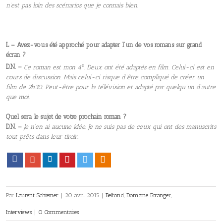
n’est pas loin des scénarios que je connais bien.
L – Avez-vous été approché pour adapter l’un de vos romans sur grand
écran ?
e
D.N. –
Ce roman est mon 4
. Deux ont été adaptés en film. Celui-ci est en
cours de discussion. Mais celui-ci risque d’être compliqué de créer un
film de 2h30. Peut-être pour la télévision et adapté par quelqu’un d’autre
que moi.
Quel sera le sujet de votre prochain roman ?
D.N. –
Je n’en ai aucune idée. Je ne suis pas de ceux qui ont des manuscrits
tout prêts dans leur tiroir.
Facebook
Google+
LinkedIn
Pinterest
Twitter
Viadeo
Par
Laurent Schteiner
|
20 avril 2015
|
Belfond
,
Domaine Etranger
,
Interviews
|
0 Commentaires