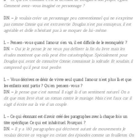
Comment avez-vous imaginé ce personnage ?
D.N. –
Je voulais créer un personnage peu conventionnel qui ne s’exprime
pas comme Connie qui est extravertie. Douglas n’est pas ennuyeux, il est
agréable et drôle n’hésitant pas à se moquer de lui-même.
L – Pensez-vous quand l’amour s’en va, il est difficile de le reconquérir ?
D.N. –
Oui je le pense. Je ne veux pas déflorer la fin du livre mais les
études montrent que cela peut être catastrophique. Spécialement pour
Douglas qui, avant de connaître Connie, connaissait la solitude. Et soudain, il
comprend qu’il peut tout perdre.
L – Vous décrivez ce désir de vivre seul quand l’amour n’est plus là et que
les enfants sont partis ? Qu’en pensez-vous ?
D.N. –
Je pense que c’est normal. Il s’agit là d’un sentiment naturel. On a
dit que mon livre était un roman contre le mariage. Mais c’est faux car il
s’agit d’écrire sur la vie d’un couple.
L – Ce qui étonnant est d’avoir créé des paragraphes avec à chaque fois un
titre spécifique. Ce qui est inhabituel. Pourquoi ?
D.N. –
Il y a 180 paragraphes qui décrivent autant de mouvements. Je
voulais décrire ce voyage en créant des épisodes comme un feuilleton. On