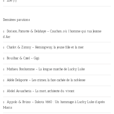
Zoé (1)
Dernières parutions
Dorison, Parnotte & Delahaye – Cauchon…où l’homme qui tua Jeanne
d’Arc
Charlot & Zimny – Hemingway, la jeune fille et la mer
Bouilhac & Catel – Gigi
Mathieu Bonhomme – La longue marche de Lucky Luke
Adèle Delaporte – Les crimes, la face cachée de la noblesse
Abdel Aouacheria – La mort, architecte du vivant
Appolo & Brüno – Dakota 1880 : Un hommage à Lucky Luke d’après
Morris